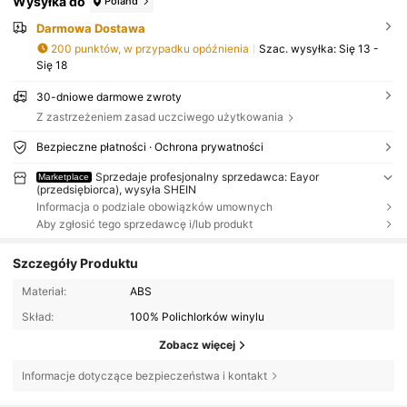
Wysyłka do
Poland
Darmowa Dostawa
200 punktów, w przypadku opóźnienia
Szac. wysyłka:
Się 13 -
Się 18
30-dniowe darmowe zwroty
Z zastrzeżeniem zasad uczciwego użytkowania
Bezpieczne płatności · Ochrona prywatności
Sprzedaje profesjonalny sprzedawca: Eayor
Marketplace
(przedsiębiorca), wysyła SHEIN
Informacja o podziale obowiązków umownych
Aby zgłosić tego sprzedawcę i/lub produkt
Szczegóły Produktu
Materiał:
ABS
Skład:
100% Polichlorków winylu
Zobacz więcej
Informacje dotyczące bezpieczeństwa i kontakt
29 Obserwujący
4,51