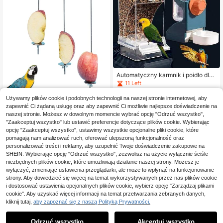
Automatyczny karmnik i poidło dla
zwierząt, wiszące, dla małych zwie
11 Left
rząt, nie wymaga prądu, odpowiedn
59
ie dla papug, papużek, wiewiórek, n
,33zł
Używamy plików cookie i podobnych technologii na naszej stronie internetowej, aby
ierozłączek, nimf i kanarków
zapewnić Ci żądaną usługę oraz aby zapewnić Ci możliwie najlepsze doświadczenie na
1 szt. widelec do owoców i kukuryd
naszej stronie. Możesz w dowolnym momencie wybrać opcję "Odrzuć wszystko",
zy ze stali nierdzewnej, wiszący ka
15
"Zaakceptuj wszystko" lub ustawić preferencje dotyczące plików cookie. Wybierając
,70zł
rmnik dla ptaków
opcję "Zaakceptuj wszystko", ustawimy wszystkie opcjonalne pliki cookie, które
pomagają nam analizować ruch, oferować ulepszoną funkcjonalność oraz
personalizować treści i reklamy, aby uzupełnić Twoje doświadczenie zakupowe na
SHEIN. Wybierając opcję "Odrzuć wszystko", zezwolisz na użycie wyłącznie ściśle
niezbędnych plików cookie, które umożliwiają działanie naszej strony. Możesz je
wyłączyć, zmieniając ustawienia przeglądarki, ale może to wpłynąć na funkcjonowanie
strony. Aby dowiedzieć się więcej na temat wykorzystywanych przez nas plików cookie
i dostosować ustawienia opcjonalnych plików cookie, wybierz opcję "Zarządzaj plikami
cookie". Aby uzyskać więcej informacji na temat przetwarzania zebranych danych,
kliknij tutaj,
aby zapoznać się z naszą Polityką Prywatności.
Odrzuć wszystko
Akceptuj wszystko