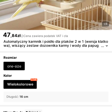
1/8
47
,84zł
Cena zawiera podatek VAT i cła
Automatyczny karmnik i poidło dla ptaków 2 w 1 (wersja klatko
wa), wiszący zestaw dozownika karmy i wody dla papug
(zawiera grzędę), odpowiedni dla nimf, papug długoogono
wych, nierozłączek, kanarków i innych ptaków w klatkach
Rozmiar
one-size
Kolor
6 left
Wielokolorowe
Długość
:
16 cm