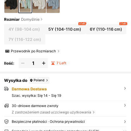
dni do codziennego użytku, odpowiedni do szkoły,
odpowiedni do podróży, odpowiedni do uprawiania
sportu, odpowiedni do odzieży bliskowschodniej, o
dpowiedni na wiosnę i lato
Rozmiar
Domyślnie
4 left
3 left
4Y
(98-104 cm)
5Y
(104-110 cm)
6Y
(110-116 cm)
7Y
(116-122 cm)
Przewodnik po Rozmiarach
Ilość:
7 Left
Wysyłka do
Poland
Darmowa Dostawa
Szac. wysyłka:
Się 14 - Się 19
30-dniowe darmowe zwroty
Z zastrzeżeniem zasad uczciwego użytkowania
Bezpieczne płatności · Ochrona prywatności