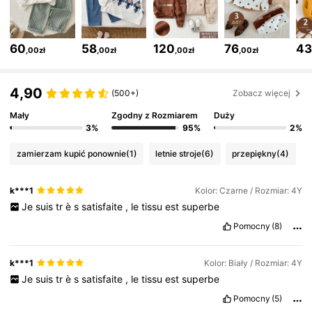
349K Obserwujący
4,89
60
58
120
76
4
,00zł
,00zł
,00zł
,00zł
349K Obserwujący
4,89
4,90
(500+)
Zobacz więcej
Mały
Zgodny z Rozmiarem
Duży
349K Obserwujący
4,89
3%
95%
2%
zamierzam kupić ponownie
(1)
letnie stroje
(6)
przepiękny
(4)
349K Obserwujący
4,89
k***1
Kolor: Czarne / Rozmiar: 4Y
Je
suis
tr
è
s
satisfaite
,
le
tissu
est
superbe
349K Obserwujący
4,89
Pomocny
(8)
349K Obserwujący
4,89
k***1
Kolor: Biały / Rozmiar: 4Y
Je
suis
tr
è
s
satisfaite
,
le
tissu
est
superbe
Pomocny
(5)
349K Obserwujący
4,89