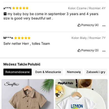
a***l
Kolor: Czarne / Rozmiar: 4Y
my
baby
boy
be
come
in
september
3
years
and
4
years
size
is
good
very
beautiful
set
.
Pomocny
(4)
M***n
Kolor: Biały / Rozmiar: 7Y
Sehr
netter
Herr
,
tolles
Team
Pomocny
(3)
Możesz Także Polubić
Rekomendowane
Dom & Mieszkanie
Niemowlę
Zabawki i gry