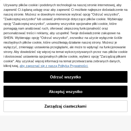
Używamy plików cookie i podobnych technologii na naszej stronie internetowej, aby
Zaoszczędź 0,64zł
zapewnić Ci żądaną usługę oraz aby zapewnić Ci możliwie najlepsze doświadczenie na
naszej stronie. Możesz w dowolnym momencie wybrać opcję "Odrzuć wszystko",
Bright Crew
"Zaakceptuj wszystko" lub ustawić preferencje dotyczące plików cookie. Wybierając
SHEIN 2 sztuki/zestaw
Pipplin
opcję "Zaakceptuj wszystko", ustawimy wszystkie opcjonalne pliki cookie, które
Magazyn UE
63
dla chłopca, letnia, swobodna, beżo
pomagają nam analizować ruch, oferować ulepszoną funkcjonalność oraz
Dziecięcy 2-częściowy komplet dl
,36zł
-1%
wa koszula z krótkim rękawem i sz
51
64,00zł
najniższa cena
a młodych chłopców: sportowa kurt
personalizować treści i reklamy, aby uzupełnić Twoje doświadczenie zakupowe na
,00zł
ortami z nadrukiem palmy
ka outdoorowa z pełnym zamkiem i
4-5 dni roboczych
SHEIN. Wybierając opcję "Odrzuć wszystko", zezwolisz na użycie wyłącznie ściśle
stójką oraz spodnie dresowe, casua
niezbędnych plików cookie, które umożliwiają działanie naszej strony. Możesz je
lowy styl sportowy, ubrania na jesie
wyłączyć, zmieniając ustawienia przeglądarki, ale może to wpłynąć na funkcjonowanie
ń, do szkoły
strony. Aby dowiedzieć się więcej na temat wykorzystywanych przez nas plików cookie
i dostosować ustawienia opcjonalnych plików cookie, wybierz opcję "Zarządzaj plikami
cookie". Aby uzyskać więcej informacji na temat przetwarzania zebranych danych,
kliknij tutaj,
aby zapoznać się z naszą Polityką Prywatności.
Odrzuć wszystko
Akceptuj wszystko
Zarządzaj ciasteczkami
DODAJ DO KOSZYKA
7
Zaoszczędź 36,48zł