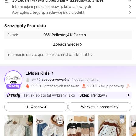
Sprzedaje i wysyła profesjonalny sprzedawca: SHEIN
Informacja o podziale obowiązków umownych
Aby zgłosić tego sprzedawcę i/lub produkt
Szczegóły Produktu
Skład:
96% Poliester,4% Elastan
Zobacz więcej
Informacje dotyczące bezpieczeństwa i kontakt
349K Obserwujący
4,89
LMoss Kids
s***0
zaobserwował(-a)
4 godzin(y) temu
x***5
przegląda
999K+ Sprzedanych niedawno
999K+ Zakup ponowny
Wz
349K Obserwujący
4,89
Ten sklep został wybrany jako
「Sklep Trendów」
Obserwuj
Wszystkie przedmioty
349K Obserwujący
4,89
349K Obserwujący
4,89