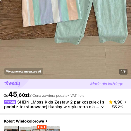
1/9
Wygenerowane przez AI
45
,60zł
Od
Cena zawiera podatek VAT i cła
SHEIN LMoss Kids Zestaw 2 par koszulek i s
4,90
podni z teksturowanej tkaniny w stylu retro dla
(500+)
chłopców, casualowy sportowy, college'owy, z
klapami, odpowiedni do strojów dziecięcych, ubran
ka dla chłopców, zestaw na powrót do szkoły, odp
Kolor: Wielokolorowe
owiedni na przyjęcia urodzinowe, wieczorne, wystę
py, wesela, chrzciny, ceremonie otwarcia, odpowie