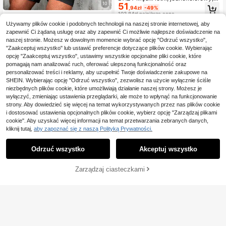
10
51
wuczęściowy komplet z krótkim rę
,94zł
-49%
kawem i szortami, przytulny strój
103,84zł
najniższa cena
Manfinity Homme Męski letni podst
Szac. 3 dni rob.
awowy jednolity kolor dzianinowy s
Używamy plików cookie i podobnych technologii na naszej stronie internetowej, aby
#3 Bestsellery
w Krótki Męskie koszulki w komplecie
wobodny okrągły dekolt krótki ręka
zapewnić Ci żądaną usługę oraz aby zapewnić Ci możliwie najlepsze doświadczenie na
48
,51zł
-54%
w dwuczęściowy garnitur, odpowie
naszej stronie. Możesz w dowolnym momencie wybrać opcję "Odrzuć wszystko",
107,73zł
najniższa cena
dni do codziennego noszenia, odpo
"Zaakceptuj wszystko" lub ustawić preferencje dotyczące plików cookie. Wybierając
Szac. 3 dni rob.
wiedni prezent dla męża i chłopaka
opcję "Zaakceptuj wszystko", ustawimy wszystkie opcjonalne pliki cookie, które
pomagają nam analizować ruch, oferować ulepszoną funkcjonalność oraz
personalizować treści i reklamy, aby uzupełnić Twoje doświadczenie zakupowe na
SHEIN. Wybierając opcję "Odrzuć wszystko", zezwolisz na użycie wyłącznie ściśle
niezbędnych plików cookie, które umożliwiają działanie naszej strony. Możesz je
wyłączyć, zmieniając ustawienia przeglądarki, ale może to wpłynąć na funkcjonowanie
strony. Aby dowiedzieć się więcej na temat wykorzystywanych przez nas plików cookie
i dostosować ustawienia opcjonalnych plików cookie, wybierz opcję "Zarządzaj plikami
cookie". Aby uzyskać więcej informacji na temat przetwarzania zebranych danych,
kliknij tutaj,
aby zapoznać się z naszą Polityką Prywatności.
Odrzuć wszystko
Akceptuj wszystko
Zarządzaj ciasteczkami
DODAJ DO KOSZYKA
16
Manfinity Homme Męski czarno-bi
53
ały letni streetwearowy komplet 2-
,41zł
-51%
częściowy, sportowy t-shirt z krótk
10
109,00zł
najniższa cena
im rękawem i szorty, styl Y2K na cit
Szac. 3 dni rob.
y break, wygodny prezent na festiw
VIVINTIMO Męski letni komplet z o
121
al muzyczny
ddychającą, siateczkową koszulą
,00zł