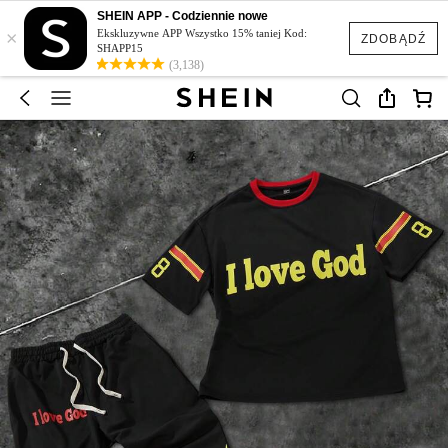
SHEIN APP - Codziennie nowe
×
Ekskluzywne APP Wszystko 15% taniej Kod:
ZDOBĄDŹ
SHAPP15
(3,138)