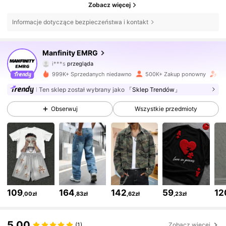
Zobacz więcej
Informacje dotyczące bezpieczeństwa i kontakt
439K Obserwujący
4,86
Manfinity EMRG
i***s
przegląda
439K Obserwujący
4,86
999K+ Sprzedanych niedawno
500K+ Zakup ponowny
Wz
Ten sklep został wybrany jako
「Sklep Trendów」
439K Obserwujący
4,86
Obserwuj
Wszystkie przedmioty
439K Obserwujący
4,86
439K Obserwujący
4,86
109
164
142
59
12
,00zł
,83zł
,62zł
,23zł
439K Obserwujący
4,86
5,00
(1)
Zobacz więcej