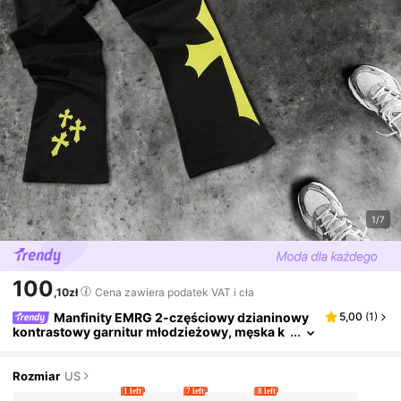
1/7
100
,10zł
Cena zawiera podatek VAT i cła
Manfinity EMRG 2-częściowy dzianinowy
5,00
(
1
)
kontrastowy garnitur młodzieżowy, męska k
oszulka z grafiką, strój, elastyczny pas, krzy
ż, młodzieżowy garnitur z krótkim rękawem
Rozmiar
US
1 left
7 left
8 left