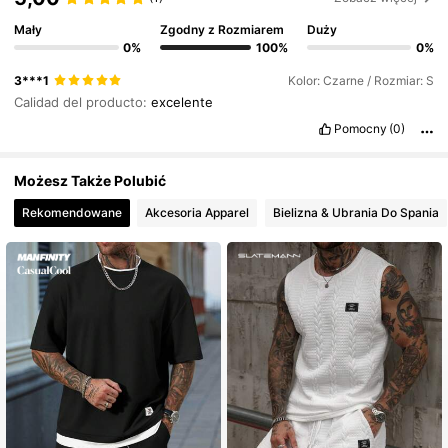
439K Obserwujący
4,86
Mały
Zgodny z Rozmiarem
Duży
0%
100%
0%
3***1
Kolor: Czarne / Rozmiar: S
439K Obserwujący
4,86
Calidad del producto:
excelente
Pomocny
(0)
439K Obserwujący
4,86
Możesz Także Polubić
Rekomendowane
Akcesoria Apparel
Bielizna & Ubrania Do Spania
439K Obserwujący
4,86
439K Obserwujący
4,86