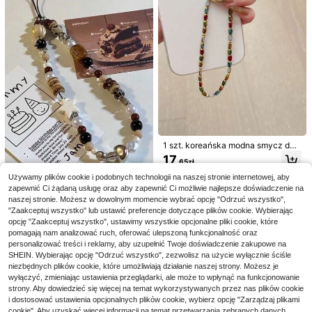
onu z kryształkami w kształcie mot
ity Lanyard Spersonalizowany wisi
20
,79zł
yla, brelok do kluczy, zawieszka do
orek w stylu Ins Prezenty dla matki,
torby, pasek do aparatu – idealny pr
rodziny, przyjaciół, urodziny, świąt
ezent dla mamy, rodziny, przyjaciół
eczny wisiorek do telefonu
na urodziny, święta
Wielokolorowy, uroczy brelok do tel
efonu z misiem, odpowiedni do dek
14
,00zł
oracji torby, breloka do kluczy, dek
oracji telefonu, brelok do telefonu, ł
ańcuszek do telefonu, zawieszka d
1 szt. koreańska modna smycz do t
o telefonu, akcesorium do telefonu,
elefonu komórkowego, uroczy dod
17
pluszowy brelok do telefonu, korali
,65zł
atek do telefonu, uniwersalny dla k
kowy brelok do telefonu, brelok do t
obiet
Używamy plików cookie i podobnych technologii na naszej stronie internetowej, aby
elefonu, zawieszka do torby, dekor
1 szt. Retro brązowy smycz do tele
acja telefonu z motywem kreskówk
zapewnić Ci żądaną usługę oraz aby zapewnić Ci możliwie najlepsze doświadczenie na
fonu z koralikami w kształcie kota
(100+)
owym
naszej stronie. Możesz w dowolnym momencie wybrać opcję "Odrzuć wszystko",
w panterkę, krótka zawieszka na n
15
adgarstek, akcesorium do aparatu f
"Zaakceptuj wszystko" lub ustawić preferencje dotyczące plików cookie. Wybierając
,77zł
otograficznego dla kobiet
opcję "Zaakceptuj wszystko", ustawimy wszystkie opcjonalne pliki cookie, które
pomagają nam analizować ruch, oferować ulepszoną funkcjonalność oraz
1 szt. Estetyczna smycz do telefon
personalizować treści i reklamy, aby uzupełnić Twoje doświadczenie zakupowe na
u Y2K z kokardą wiśniową, uroczy
16
,00zł
urok dziewczyny w stylu kawaii, un
SHEIN. Wybierając opcję "Odrzuć wszystko", zezwolisz na użycie wyłącznie ściśle
ikalny spersonalizowany design, od
niezbędnych plików cookie, które umożliwiają działanie naszej strony. Możesz je
powiednia do dojazdów do pracy, p
wyłączyć, zmieniając ustawienia przeglądarki, ale może to wpłynąć na funkcjonowanie
asek do aparatu
strony. Aby dowiedzieć się więcej na temat wykorzystywanych przez nas plików cookie
i dostosować ustawienia opcjonalnych plików cookie, wybierz opcję "Zarządzaj plikami
cookie". Aby uzyskać więcej informacji na temat przetwarzania zebranych danych,