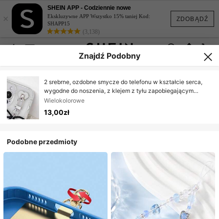
SHEIN APP - Codziennie nowe
×
Ekskluzywne APP Wszystko 15% taniej Kod:
ZDOBĄDŹ
SHAPP15
(3,138)
Znajdź Podobny
2 srebrne, ozdobne smycze do telefonu w kształcie serca,
wygodne do noszenia, z klejem z tyłu zapobiegającym
odrywaniu się, stylowe i wykwintne, dzięki czemu idealnie
Wielokolorowe
nadają się na prezent urodzinowy i świąteczny dla matek,
13,00zł
rodziny i przyjaciół, a także jako zawieszki i łańcuszki do
telefonu.
Podobne przedmioty