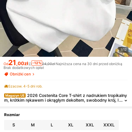
1/12
21
,00zł
-12%
Od
24,00zł
Najniższa cena na 30 dni przed obniżką
Brak dodatkowych opłat
Obniżki cen
Szacow. 4-5 dni rob.
2026 Costenita Core T-shirt z nadrukiem tropikalny
Magazyn UE
m, krótkim rękawem i okrągłym dekoltem, swobodny krój, l
uźny krój, stylowy, na wiosnę i lato
Rozmiar
S
M
L
XL
XXL
XXXL