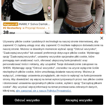
13
INAWLY Solva Damska,
Magazyn UE
swobodna, jednokolorowa, minimali
#2 Bestsellery
w Przyciąć Koszulki casualowe
styczna koszulka z dekoltem w ser
38
,00zł
ek i krótkim rękawem
26
4-5 dni roboczych
Używamy plików cookie i podobnych technologii na naszej stronie internetowej, aby
GLAMSKIN
zapewnić Ci żądaną usługę oraz aby zapewnić Ci możliwie najlepsze doświadczenie na
GLAMSKIN damska letnia/jesienna
naszej stronie. Możesz w dowolnym momencie wybrać opcję "Odrzuć wszystko",
42
basic bluzka w paski z kontrastowy
,00zł
"Zaakceptuj wszystko" lub ustawić preferencje dotyczące plików cookie. Wybierając
m wykończeniem, dekolt w V, długi
opcję "Zaakceptuj wszystko", ustawimy wszystkie opcjonalne pliki cookie, które
rękaw, casualowa, do szkoły, na w
yjścia i streetwear
pomagają nam analizować ruch, oferować ulepszoną funkcjonalność oraz
personalizować treści i reklamy, aby uzupełnić Twoje doświadczenie zakupowe na
SHEIN. Wybierając opcję "Odrzuć wszystko", zezwolisz na użycie wyłącznie ściśle
niezbędnych plików cookie, które umożliwiają działanie naszej strony. Możesz je
wyłączyć, zmieniając ustawienia przeglądarki, ale może to wpłynąć na funkcjonowanie
strony. Aby dowiedzieć się więcej na temat wykorzystywanych przez nas plików cookie
i dostosować ustawienia opcjonalnych plików cookie, wybierz opcję "Zarządzaj plikami
cookie". Aby uzyskać więcej informacji na temat przetwarzania zebranych danych,
kliknij tutaj,
aby zapoznać się z naszą Polityką Prywatności.
Odrzuć wszystko
Akceptuj wszystko
36