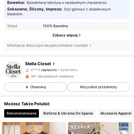
Bawełna:
Bawełniana tekstura o swobodnym charakterze.
Seksowne, Śliczny, Impreza:
Styl glamour z dodatkowym
blaskiem.
Skład:
100% Bawełna
Zobacz więcej
Informacje dotyczące bezpieczeństwa i kontakt
Stella Closet
215 Obserwujący
4,55
e***3
zapłacono
1 dzień temu
c***k
zaobserwował(-a)
6 godzin(y) temu
3K+ Sprzedanych niedawno
215 Obserwujący
4,55
Obserwuj
Wszystkie przedmioty
215 Obserwujący
4,55
Możesz Także Polubić
215 Obserwujący
4,55
Rekomendowane
Bielizna & Ubrania Do Spania
Akcesoria Apparel
215 Obserwujący
4,55