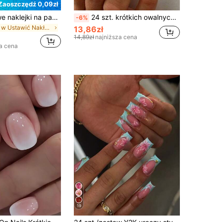
Zaoszczędź 0,09zł
24 kwadratowe naklejki na paznokcie u stóp, które pozwolą Ci stworzyć nowe zdobienia! Modna, beżowa baza w stylu retro, zestaw sztucznych paznokci u stóp w stylu french, wykończenie w kolorze Cloud White, elegancki, kremowy zestaw sztucznych paznokci u stóp w stylu french, Zaprojektowane dla kobiet i dziewcząt. Zestaw zawiera 1 arkusz samoprzylepny i 1 mini pilniczek do paznokci, żel żelowy, wysyłka losowa. Paznokcie nakładane, artykuły do zdobienia paznokci, produkty do paznokci.
24 szt. krótkich owalnych naklejanych paznokci akrylowych w stylu francuskim z wzorem gwiazdek i grochów, wygodne dopasowanie, zawiera 1 arkusz kleju żelowego i 1 pilniczek do paznokci, odpowiednie na imprezę, taniec i do codziennego noszenia
-6%
w Ustawić Nakładane sztuczne paznokcie
13,86zł
14,89zł
najniższa cena
a cena
19