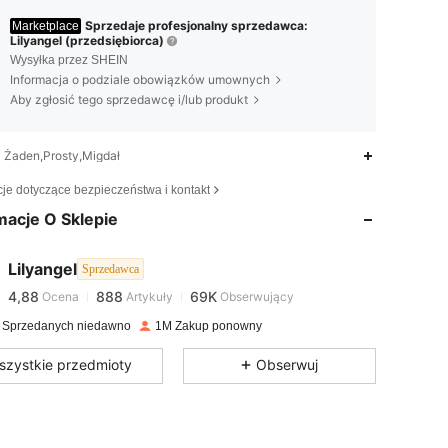
Sprzedaje profesjonalny sprzedawca:
Marketplace
Lilyangel (przedsiębiorca)
Wysyłka przez SHEIN
Informacja o podziale obowiązków umownych
Aby zgłosić tego sprzedawcę i/lub produkt
Żaden,Prosty,Migdał
4,88
888
69K
cje dotyczące bezpieczeństwa i kontakt
macje O Sklepie
4,88
888
69K
Lilyangel
Sprzedawca
4,88
888
69K
Ocena
Artykuły
Obserwujący
M***a
zapłacono
1 dzień temu
 Sprzedanych niedawno
1M Zakup ponowny
4,88
888
69K
szystkie przedmioty
Obserwuj
4,88
888
69K