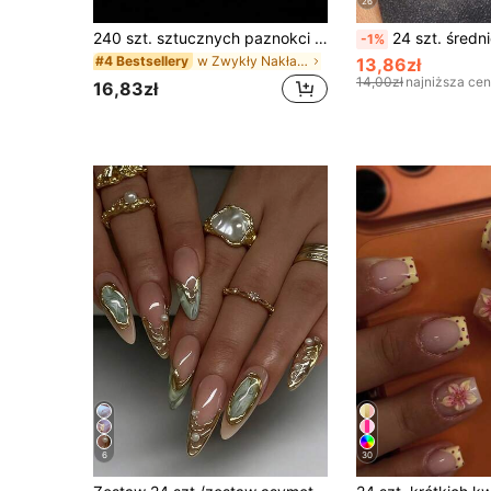
26
240 szt. sztucznych paznokci u stóp, 12 rozmiarów, białe, całkowicie kryjące, samoprzylepne przedłużanie paznokci u stóp, akrylowe przedłużanie paznokci u stóp o jakości salonowej
24 szt. średnich, migdałowych, błyszczących naklejek na paznokcie Ombre, zestaw do zdobienia paznokci w minimalistycznym stylu, odpowiedni dla
-1%
w Zwykły Nakładane sztuczne paznokcie
#4 Bestsellery
13,86zł
14,00zł
najniższa ce
16,83zł
6
30