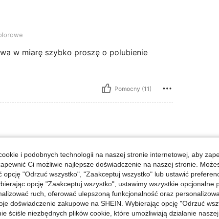
olorowe
wa w miarę szybko proszę o polubienie
Pomocny (11)
olorowe
ookie i podobnych technologii na naszej stronie internetowej, aby zap
ię trzymały to polecam po
zapewnić Ci możliwie najlepsze doświadczenie na naszej stronie. Moż
ostu sobie kupić klej ale tak
opcję "Odrzuć wszystko", "Zaakceptuj wszystko" lub ustawić preferen
m punkty
bierając opcję "Zaakceptuj wszystko", ustawimy wszystkie opcjonalne pl
lizować ruch, oferować ulepszoną funkcjonalność oraz personalizować 
oje doświadczenie zakupowe na SHEIN. Wybierając opcję "Odrzuć wszy
ie ściśle niezbędnych plików cookie, które umożliwiają działanie nasze
Pomocny (8)