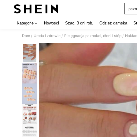
pazn
Use up 
Kategorie
Nowości
Szac. 3 dni rob.
Odzież damska
S
Dom
Uroda i zdrowie
Pielęgnacja paznokci, dłoni i stóp
Nakład
/
/
/