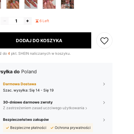
6 Left
DODAJ DO KOSZYKA
ź do
4
pkt. SHEIN naliczanych w koszyku.
syłka do
Poland
Darmowa Dostawa
Szac. wysyłka:
Się 14 - Się 19
30-dniowe darmowe zwroty
Z zastrzeżeniem zasad uczciwego użytkowania
Bezpieczeństwo zakupów
Bezpieczne płatności
Ochrona prywatności