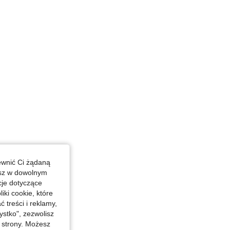
ewnić Ci żądaną
esz w dowolnym
cje dotyczące
iki cookie, które
treści i reklamy,
stko", zezwolisz
j strony. Możesz