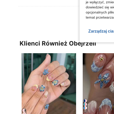
je wyłączyć, zmie
dowiedzieć się w
opcjonalnych plik
Zobacz Więce
temat przetwarzan
Zarządzaj ci
Klienci Również Obejrzeli
29