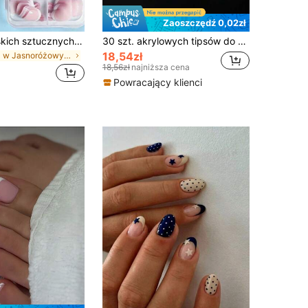
Zaoszczędź 0,02zł
120 szt. damskich sztucznych paznokci na stopy w stylu francuskim, różowo-białe, pełne pokrycie, pogrubione naklejki przedłużające paznokcie, odpowiednie do DIY nail art
30 szt. akrylowych tipsów do paznokci w kształcie migdała w stylu francuskim z 3D żelowym kwiatem i wzorem w kropki, materiał akrylowy, zawiera 1 szt. naklejki z klejem żelowym i 1 szt. pilniczka do paznokci
18,54zł
w Jasnoróżowy Nakładane sztuczne paznokcie
18,56zł
najniższa cena
Powracający klienci