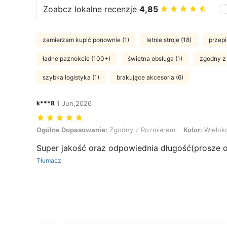
Zoabcz lokalne recenzje
4,85
zamierzam kupić ponownie (1)
letnie stroje (18)
przepi
ładne paznokcie (100+)
świetna obsługa (1)
zgodny z
szybka logistyka (1)
brakujące akcesoria (6)
k***8
1 Jun,2026
Ogólne Dopasowanie: Zgodny z Rozmiarem, Kolor: Wielokolorowe
Ogólne Dopasowanie:
Zgodny z Rozmiarem
Kolor:
Wielok
Super jakość oraz odpowiednia długość(prosze o
Tłumacz