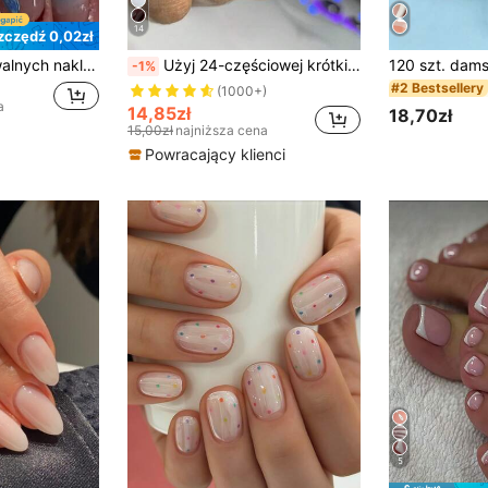
14
zczędź 0,02zł
24 szt. krótkich owalnych naklejek żelowych 3D na paznokcie, do tworzenia muszli, pereł i kwiatowych zdobień, wzór french tip, zestaw sztucznych paznokci, zawiera: 1 szt. żelu żelowego i 1 szt. pilniczka do paznokci
Użyj 24-częściowej krótkiej czarnej kwadratowej prasy do paznokci z klasycznym francuskim stylem z pełną okładką, aby poprawić swój wygląd, odpowiednia na imprezy, randki i codzienne noszenie artykułów do paznokci
-1%
#2 Bestsellery
(1000+)
a
14,85zł
18,70zł
15,00zł
najniższa cena
Powracający klienci
5