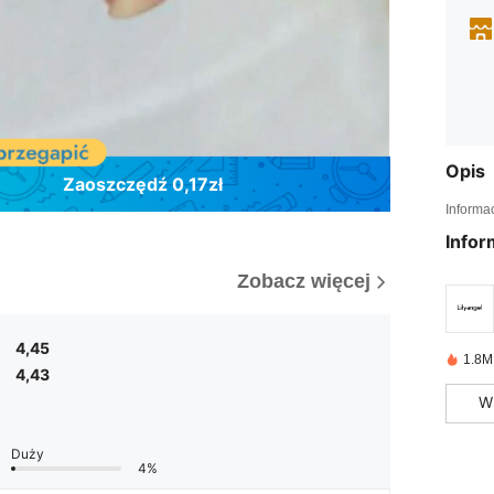
Opis
Zaoszczędź 0,17zł
Informa
Infor
Zobacz więcej
4,45
1.8M
4,43
W
Duży
4%