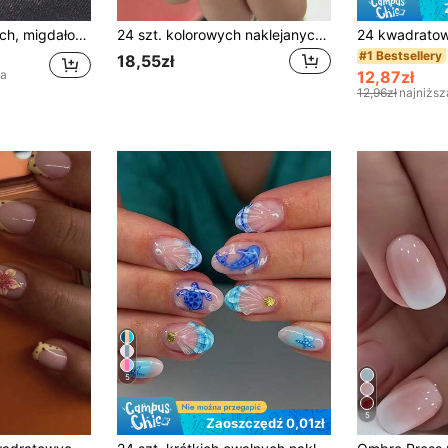
 kobiet i dziewcząt, ponadczasowy, łatwy w aplikacji, kompletne akcesoria do pielęgnacji paznokci, artykuły do paznokci
24 szt. kolorowych naklejanych paznokci w grochy, proste sztuczne paznokcie krótkie, sztuka paznokci, owalny kształt, zestaw do manicure z 1 arkuszem blaszek klejących i 1 pilniczkiem do paznokci, odpowiednie do codziennego noszenia
#1 Bestsellery
18,55zł
12,87zł
na
12,96zł
najniższ
5
5
Zaoszczędź 0,01zł