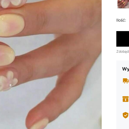
Ilość:
Zdobąd
Wy