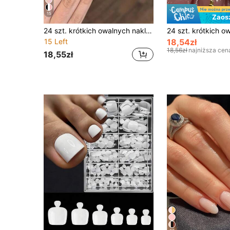
15
Zaos
24 szt. krótkich owalnych naklejanych paznokci Y2K z gradientem żółtym, francuskim wzorem, 3D żelowymi niebieskimi kwiatami, złotymi perłami i 3D żelowym wzorem kropli wody, letni manicure, odpowiednie dla akrylowego zestawu sztucznych paznokci, zawiera 1 szt. kleju żelowego i 1 szt. pilniczka do paznokci, odpowiednie do codziennego użytku dla kobiet
15 Left
18,54zł
18,56zł
najniższa cen
18,55zł