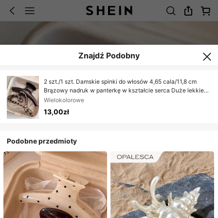
Znajdź Podobny
2 szt./1 szt. Damskie spinki do włosów 4,65 cala/11,8 cm
Brązowy nadruk w panterkę w kształcie serca Duże lekkie
plastikowe spinki do włosów, Modne wszechstronne,
Wielokolorowe
wysokiej klasy eleganckie minimalistyczne akcesoria do
13,00zł
włosów w jednolitym kolorze, odpowiednie na codzienne
wyjścia, na co dzień, na imprezę, dojazdy do pracy, wakacje,
kucyk, kok, mycie twarzy, makijaż, pasujące do stroju
Podobne przedmioty
Damskie spinki do włosów Elegancka spinka do włosów,
podróż, urodziny