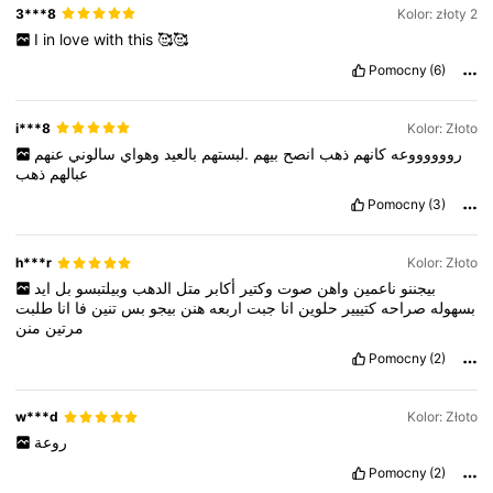
3***8
Kolor: złoty 2
I
in
love
with
this
🥰🥰
Pomocny
(6)
i***8
Kolor: Złoto
رووووووعه
كانهم
ذهب
انصح
بيهم
.لبستهم
بالعيد
وهواي
سالوني
عنهم
عبالهم
ذهب
Pomocny
(3)
h***r
Kolor: Złoto
بيجننو
ناعمين
واهن
صوت
وكتير
أكابر
متل
الدهب
وبيلتبسو
بل
ايد
بسهوله
صراحه
كتييير
حلوين
انا
جبت
اربعه
هنن
بيجو
بس
تنين
فا
انا
طلبت
مرتين
منن
Pomocny
(2)
w***d
Kolor: Złoto
روعة
Pomocny
(2)