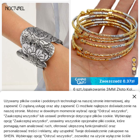
b biżuteria regulowana
5
Zaoszczędź 0,37zł
6 szt./opakowanie 3MM Złoto Kolor
27
Bransoletka , Ślub Biżuteria , Preze
,35zł
-1%
Nocturel
nt
27,72zł
najniższa cena
Używamy plików cookie i podobnych technologii na naszej stronie internetowej, aby
Nocturel 1 szt. Bransoletka vin
NEW
zapewnić Ci żądaną usługę oraz aby zapewnić Ci możliwie najlepsze doświadczenie na
tage z czaszką i wężem w stylu hal
25 Left
naszej stronie. Możesz w dowolnym momencie wybrać opcję "Odrzuć wszystko",
loweenowym, duża, w kolorze sreb
18
rnym, spersonalizowana i uniwersal
"Zaakceptuj wszystko" lub ustawić preferencje dotyczące plików cookie. Wybierając
,99zł
na dla kobiet, odpowiednia do nosz
opcję "Zaakceptuj wszystko", ustawimy wszystkie opcjonalne pliki cookie, które
enia na co dzień oraz na imprezy/ś
pomagają nam analizować ruch, oferować ulepszoną funkcjonalność oraz
więta
personalizować treści i reklamy, aby uzupełnić Twoje doświadczenie zakupowe na
SHEIN. Wybierając opcję "Odrzuć wszystko", zezwolisz na użycie wyłącznie ściśle