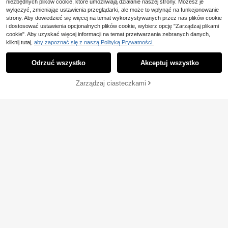
niezbędnych plików cookie, które umożliwiają działanie naszej strony. Możesz je
wyłączyć, zmieniając ustawienia przeglądarki, ale może to wpłynąć na funkcjonowanie
strony. Aby dowiedzieć się więcej na temat wykorzystywanych przez nas plików cookie
i dostosować ustawienia opcjonalnych plików cookie, wybierz opcję "Zarządzaj plikami
cookie". Aby uzyskać więcej informacji na temat przetwarzania zebranych danych,
kliknij tutaj,
aby zapoznać się z naszą Polityką Prywatności.
Odrzuć wszystko
Akceptuj wszystko
Zarządzaj ciasteczkami
DODAJ DO KOSZYKA
Allin Jewelry Mall
Zestaw/1 szt. luksusowa elegancka
cienka bransoletka sztywna z geo
28
,37zł
metrycznym wzorem i cyrkoniami,
1 szt. Elegancka, minimalistyczna, r
odporna na blaknięcie, złota biżuter
egulowana bransoletka w kolorze z
ia dla kobiet, na co dzień, na imprez
19 Left
łotym, odpowiednia do dojazdów d
ę, urodziny i Walentynki, prezent
18
o pracy, w stylu europejskim i amer
,59zł
ykańskim