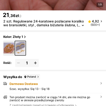
1/9
21
,36zł
2 szt. Regulowane 24-karatowe pozłacane koraliko
4,92
we bransoletki, styl , damska biżuteria ślubna, l
(500+)
uksusowa biżuteria
Kolor: Złoty 1
Ilość:
Wysyłka do
Poland
Darmowa Dostawa
Szac. wysyłka:
Się 13 - Się 18
Ten produkt można zwrócić w ciągu 14 dni, ale nie można go
zwrócić w okresie przedłużonego zwrotu
Z zastrzeżeniem zasad uczciwego użytkowania