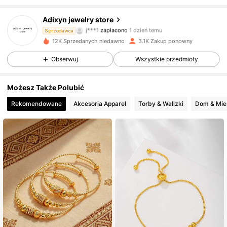
Adixyn jewelry store
1.3K Obserwujący
4,88
j***1
zapłacono
1 dzień temu
Sprzedawca
12K Sprzedanych niedawno
3.1K Zakup ponowny
1.3K Obserwujący
4,88
Obserwuj
Wszystkie przedmioty
1.3K Obserwujący
4,88
Możesz Także Polubić
1.3K Obserwujący
4,88
Rekomendowane
Akcesoria Apparel
Torby & Walizki
Dom &
1.3K Obserwujący
4,88
1.3K Obserwujący
4,88
1.3K Obserwujący
4,88
1.3K Obserwujący
4,88
1.3K Obserwujący
4,88