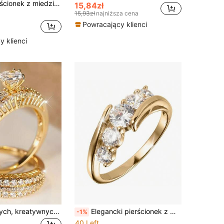
Charm-In Pierścionek z miedzi platerowanej 18-karatowym złotem, wzór Criss Cross Twist, grawerowana cyfra rzymska, cyrkonia sześcienna, możliwość łączenia ze sobą elementów, biżuteria modowa dla kobiet
15,84zł
15,93zł
najniższa cena
Powracający klienci
 klienci
1 zestaw nowych, kreatywnych pierścionków dla par z cyrkonii, wykonanych z miedzi, odpowiednich do dojazdów do pracy, zaręczyn, na imprezę
Elegancki pierścionek z miedzi platerowany 14-karatowym złotem, inkrustowany 5 okrągłymi błyszczącymi syntetycznymi cyrkoniami sześciennymi, lśniący połysk, uzupełniający formalny strój, ślub, zaręczyny, biżuterię ślubną, damską obrączkę ślubną, akcesoria na przyjęcie z zaręczynami, prezent na Walentynki
-1%
40 Left