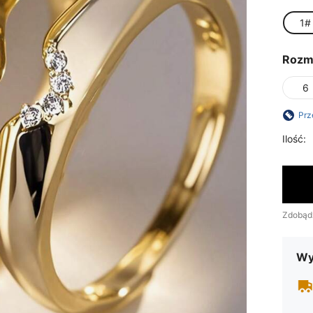
1#
Rozm
6
Prz
Ilość:
Zdobąd
Wy