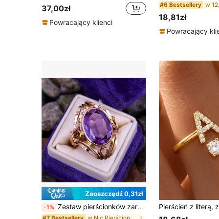
#6 Bestsellery
37,00zł
18,81zł
Powracający klienci
Powracający kli
Zaoszczędź 0,31zł
Zestaw pierścionków zaręczynowych/ślubnych z kryształu fioletowego 18K pozłacany, luksusowy, piękny i elegancki dodatek do biżuterii do codziennego noszenia i na imprezy
-1%
w Nic Pierścionki damskie
#7 Bestsellery