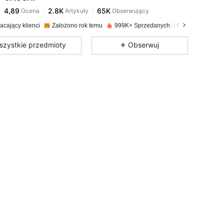
4,89
2.8K
65K
Ocena
Artykuły
Obserwujący
b***s
zapłacono
1 dzień temu
acający klienci
Założono rok temu
999K+ Sprzedanych niedawno
4,89
2.8K
65K
szystkie przedmioty
Obserwuj
4,89
2.8K
65K
4,89
2.8K
65K
4,89
2.8K
65K
4,89
2.8K
65K
4,89
2.8K
65K
4,89
2.8K
65K