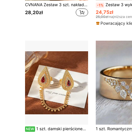
CVNANA Zestaw 3 szt. nakładanych pierścionków dla kobiet w kolorze złotym z miedzi z owalnymi cyrkoniami, biżuteria damska, obrączka ślubna, idealny na ślub, zaręczyny i jako prezent na Walentynki
Zestaw 3 wykwintnych pierścionków z cyrkoniami, damska biżuteria
-1%
24,75zł
28,20zł
25,00zł
najniższa ce
Powracający kli
1 szt. damski pierścionek na dwa palce w stylu vintage arabskim z motywem kropli wody, łańcuszkiem z monetą i frędzlami oraz cyrkoniami, idealny na co dzień, na imprezę, ślub i jako prezent na Ramadan
NEW