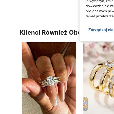
je wyłączyć, zmie
Zobacz Więce
dowiedzieć się w
opcjonalnych plik
temat przetwarzan
Zarządzaj ci
Klienci Również Obejrzeli
6