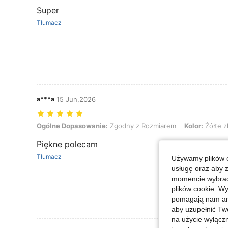
Super
Tłumacz
a***a
15 Jun,2026
Ogólne Dopasowanie: Zgodny z Rozmiarem, Kolor: Żółte złoto, Rozmi
Ogólne Dopasowanie:
Zgodny z Rozmiarem
Kolor:
Żółte z
Piękne polecam
Tłumacz
Używamy plików c
usługę oraz aby 
momencie wybrać 
plików cookie. Wy
pomagają nam ana
aby uzupełnić Tw
na użycie wyłączn