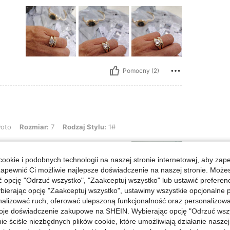
Pomocny (2)
ar: 7, Rodzaj Stylu: 1#
łoto
Rozmiar:
7
Rodzaj Stylu:
1#
ookie i podobnych technologii na naszej stronie internetowej, aby zap
zapewnić Ci możliwie najlepsze doświadczenie na naszej stronie. Moż
opcję "Odrzuć wszystko", "Zaakceptuj wszystko" lub ustawić preferen
bierając opcję "Zaakceptuj wszystko", ustawimy wszystkie opcjonalne pl
lizować ruch, oferować ulepszoną funkcjonalność oraz personalizować 
Pomocny (1)
oje doświadczenie zakupowe na SHEIN. Wybierając opcję "Odrzuć wszy
ie ściśle niezbędnych plików cookie, które umożliwiają działanie nasze