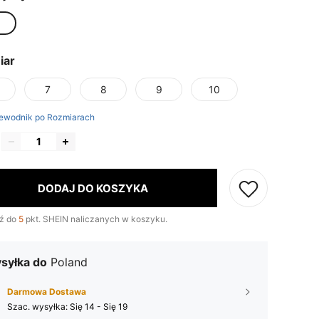
iar
7
8
9
10
ewodnik po Rozmiarach
DODAJ DO KOSZYKA
ź do
5
pkt. SHEIN naliczanych w koszyku.
syłka do
Poland
Darmowa Dostawa
Szac. wysyłka:
Się 14 - Się 19