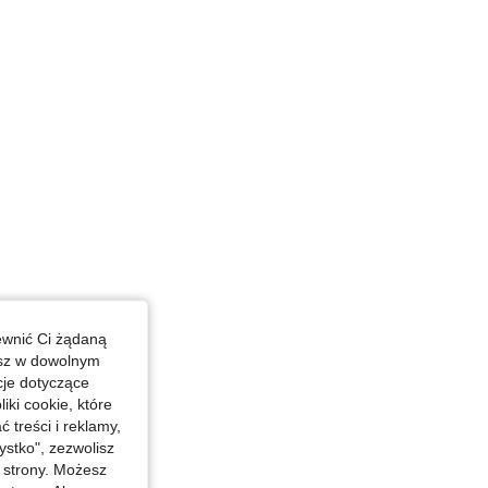
ewnić Ci żądaną
esz w dowolnym
cje dotyczące
iki cookie, które
treści i reklamy,
stko", zezwolisz
j strony. Możesz