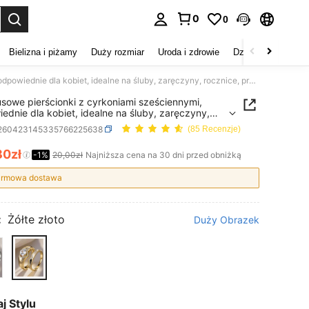
0
0
duj. Press Enter to select.
Bielizna i piżamy
Duży rozmiar
Uroda i zdrowie
Dzieci
Buty
D
2 luksusowe pierścionki z cyrkoniami sześciennymi, odpowiednie dla kobiet, idealne na śluby, zaręczyny, rocznice, prezenty na Walentynki
usowe pierścionki z cyrkoniami sześciennymi,
ednie dla kobiet, idealne na śluby, zaręczyny,
ce, prezenty na Walentynki
j260423145335766225638
(85 Recenzje)
80zł
ICE AND AVAILABILITY
-1%
20,00zł
Najniższa cena na 30 dni przed obniżką
rmowa dostawa
:
Żółte złoto
Duży Obrazek
j Stylu