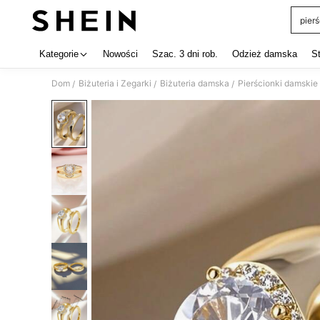
pierś
Use up 
Kategorie
Nowości
Szac. 3 dni rob.
Odzież damska
S
Dom
Biżuteria i Zegarki
Biżuteria damska
Pierścionki damskie
/
/
/