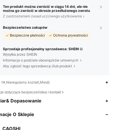
Ten produkt można zwrócić w ciągu 14 dni, ale nie
można go zwrócić w okresie przedłużonego zwrotu
Z zastrzeżeniem zasad uczciwego użytkowania
Bezpieczeństwo zakupów
Bezpieczne płatności
Ochrona prywatności
Sprzedaje profesjonalny sprzedawca: SHEIN
Wysyłka przez SHEIN
Informacja o podziale obowiązków umownych
Aby zgłosić tego sprzedawcę i/lub produkt
1#,Nieregularny kształt,Miedź
cje dotyczące bezpieczeństwa i kontakt
4,89
2.8K
65K
iar& Dopasowanie
macje O Sklepie
4,89
2.8K
65K
CAOSHI