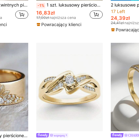
 ślubna, zaręczynowa i rocznicowa, prezent na Walentynki
1 szt. luksusowy pierścionek z cyrkonią sześcienną, odpowiedni dla kobiet, idealny na śluby, zaręczyny, rocznice, prezenty na Walentynki
-1%
17 Left
16,83zł
24,39zł
na
17,00zł
najniższa cena
24,41zł
najniżs
enci
Powracający klienci
Powracający
1 szt. Romantyczny pierścionek z cyrkonii sześciennej, odpowiedni na ślub, zaręczyny, rocznicę, imprezę, walentynki i inne okazje
wqeqeq
CHAR