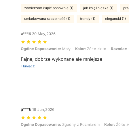
zamierzam kupić ponownie (1)
jak księżniczka (1)
prz
umiarkowana szczelność (1)
trendy (1)
elegancki (1)
a***4
20 May,2026
Ogólne Dopasowanie: Mały, Kolor: Żółte złoto, Rozmiar: 9, Rodzaj S
Ogólne Dopasowanie:
Mały
Kolor:
Żółte złoto
Rozmiar:
Fajne, dobrze wykonane ale mniejsze
Tłumacz
g***k
19 Jun,2026
Ogólne Dopasowanie: Zgodny z Rozmiarem, Kolor: Żółte złoto, Rozmi
Ogólne Dopasowanie:
Zgodny z Rozmiarem
Kolor:
Żółte z