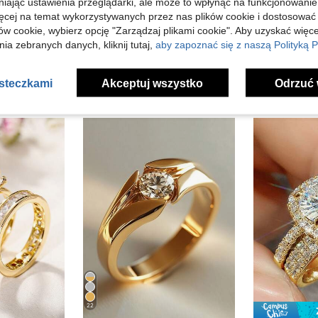
niając ustawienia przeglądarki, ale może to wpłynąć na funkcjonowanie
j Opinii
ięcej na temat wykorzystywanych przez nas plików cookie i dostosować
ów cookie, wybierz opcję "Zarządzaj plikami cookie". Aby uzyskać więce
ia zebranych danych, kliknij tutaj,
aby zapoznać się z naszą Polityką P
asteczkami
Akceptuj wszystko
Odrzuć 
22