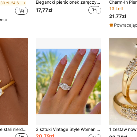
Elegancki pierścionek zaręczynowy, pozłacany 18-karatowym złotem, lśniący pierścionek zaręczynowy/ślubny z cyrkonii, luksusowa biżuteria, wykwintny prezent dla niej lub na walentynki
w 12.30 zł–24.60 zł cyrkonia Pierścionki damskie
13 Left
17,77zł
21,77zł
enci
Powracający
Pierścień z literą, ze stali nierdzewnej platerowanej 18-karatowym złotem, wykwintny, minimalistyczny pierścionek, odpowiedni do codziennego noszenia przez kobiety, na wakacje na plaży, prezent dla przyjaciółek, dziewczyny, na Dzień Matki, urodziny
3 sztuki Vintage Style Women Princess Cut Square Stone Stacking Promise Ring Set, syntetyczne kamienie, odpowiednie do codziennego noszenia i na wesela, idealny prezent na Walentynki, mama, matka, dzień matki, prezent
20,79zł