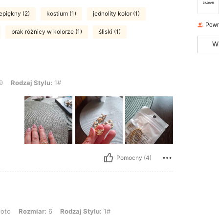
epiękny (2)
kostium (1)
jednolity kolor (1)
Powr
brak różnicy w kolorze (1)
śliski (1)
W
tylu: 1#
9
Rodzaj Stylu:
1#
Pomocny (4)
ar: 6, Rodzaj Stylu: 1#
łoto
Rozmiar:
6
Rodzaj Stylu:
1#