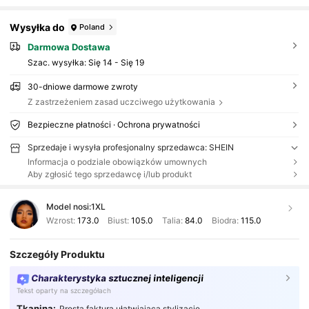
Wysyłka do
Poland
Darmowa Dostawa
Szac. wysyłka:
Się 14 - Się 19
30-dniowe darmowe zwroty
Z zastrzeżeniem zasad uczciwego użytkowania
Bezpieczne płatności · Ochrona prywatności
Sprzedaje i wysyła profesjonalny sprzedawca: SHEIN
Informacja o podziale obowiązków umownych
Aby zgłosić tego sprzedawcę i/lub produkt
Model nosi:
1XL
Wzrost:
173.0
Biust:
105.0
Talia:
84.0
Biodra:
115.0
Szczegóły Produktu
Charakterystyka sztucznej inteligencji
Tekst oparty na szczegółach
Tkanina:
Prosta faktura ułatwiająca stylizację.