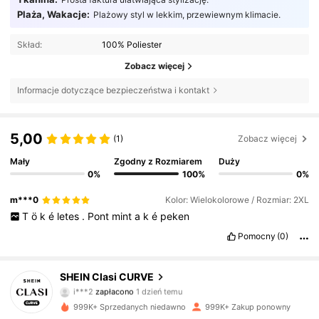
Plaża, Wakacje:
Plażowy styl w lekkim, przewiewnym klimacie.
Skład:
100% Poliester
Zobacz więcej
Informacje dotyczące bezpieczeństwa i kontakt
5,00
(1)
Zobacz więcej
Mały
Zgodny z Rozmiarem
Duży
0%
100%
0%
m***0
Kolor: Wielokolorowe / Rozmiar: 2XL
T
ö
k
é
letes
.
Pont
mint
a
k
é
peken
Pomocny
(0)
SHEIN Clasi CURVE
338K Obserwujący
4,83
i***2
zapłacono
1 dzień temu
h***o
zaobserwował(-a)
5 godzin(y) temu
999K+ Sprzedanych niedawno
999K+ Zakup ponowny