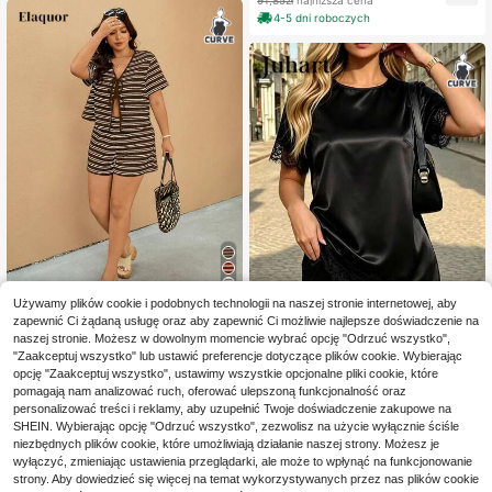
odny i uniwersalny, do noszenia na
4-5 dni roboczych
co dzień i do pracy
4
Używamy plików cookie i podobnych technologii na naszej stronie internetowej, aby
zapewnić Ci żądaną usługę oraz aby zapewnić Ci możliwie najlepsze doświadczenie na
Elaquor CURVE
naszej stronie. Możesz w dowolnym momencie wybrać opcję "Odrzuć wszystko",
Elaquor Dwuczęściowy
Magazyn UE
"Zaakceptuj wszystko" lub ustawić preferencje dotyczące plików cookie. Wybierając
50
zestaw damski w paski, top i szorty
,44zł
-48%
Juhart
opcję "Zaakceptuj wszystko", ustawimy wszystkie opcjonalne pliki cookie, które
w dużych rozmiarach
97,00zł
najniższa cena
pomagają nam analizować ruch, oferować ulepszoną funkcjonalność oraz
Juhart Damski casualowy zestaw n
4-5 dni roboczych
117
a co dzień w dużym rozmiarze: top
personalizować treści i reklamy, aby uzupełnić Twoje doświadczenie zakupowe na
,00zł
z krótkim rękawem z koronkowym
SHEIN. Wybierając opcję "Odrzuć wszystko", zezwolisz na użycie wyłącznie ściśle
wykończeniem i długie spodnie
niezbędnych plików cookie, które umożliwiają działanie naszej strony. Możesz je
wyłączyć, zmieniając ustawienia przeglądarki, ale może to wpłynąć na funkcjonowanie
strony. Aby dowiedzieć się więcej na temat wykorzystywanych przez nas plików cookie