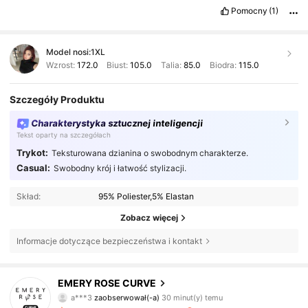
Pomocny
(1)
Model nosi:
1XL
Wzrost:
172.0
Biust:
105.0
Talia:
85.0
Biodra:
115.0
Szczegóły Produktu
Charakterystyka sztucznej inteligencji
Tekst oparty na szczegółach
Trykot:
Teksturowana dzianina o swobodnym charakterze.
Casual:
Swobodny krój i łatwość stylizacji.
Skład:
95% Poliester,5% Elastan
Zobacz więcej
Informacje dotyczące bezpieczeństwa i kontakt
1M Obserwujący
4,81
EMERY ROSE CURVE
a***3
zaobserwował(-a)
30 minut(y) temu
d***3
przegląda