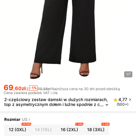
1/7
69
,60zł
-1%
70,38zł
Najniższa cena na 30 dni przed obniżką
Cena zawiera podatek VAT i cła
2-częściowy zestaw damski w dużych rozmiarach,
4,77
top z asymetrycznym dołem i luźne spodnie z c
(500+)
ekinami, modny, jesienny
Rozmiar
US
20 left
1 left
1 left
12
(0XL)
14
(1XL)
16
(2XL)
18
(3XL)