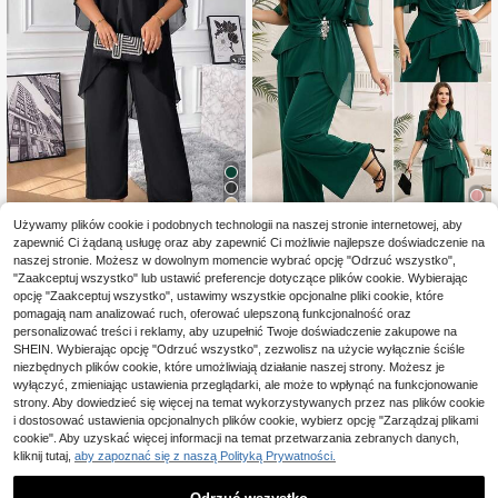
5
Używamy plików cookie i podobnych technologii na naszej stronie internetowej, aby
zapewnić Ci żądaną usługę oraz aby zapewnić Ci możliwie najlepsze doświadczenie na
12
#PartyOutfits
naszej stronie. Możesz w dowolnym momencie wybrać opcję "Odrzuć wszystko",
2 sztuki/zestaw Plus Si
Magazyn UE
#Zestawy robocze
"Zaakceptuj wszystko" lub ustawić preferencje dotyczące plików cookie. Wybierając
56
ze damska sukienka z szyfonu z ok
,35zł
-51%
Reflora Elegancki dwuc
opcję "Zaakceptuj wszystko", ustawimy wszystkie opcjonalne pliki cookie, które
Magazyn UE
rągłym dekoltem i cekinami z ręka
115,00zł
najniższa cena
66
zęściowy zestaw plus size na impr
pomagają nam analizować ruch, oferować ulepszoną funkcjonalność oraz
,64zł
-51%
wami typu muszla Elegancka
4-5 dni roboczych
ezę: koszula i spodnie z dekoracją
136,00zł
najniższa cena
personalizować treści i reklamy, aby uzupełnić Twoje doświadczenie zakupowe na
z cyrkonii
4-5 dni roboczych
SHEIN. Wybierając opcję "Odrzuć wszystko", zezwolisz na użycie wyłącznie ściśle
niezbędnych plików cookie, które umożliwiają działanie naszej strony. Możesz je
wyłączyć, zmieniając ustawienia przeglądarki, ale może to wpłynąć na funkcjonowanie
strony. Aby dowiedzieć się więcej na temat wykorzystywanych przez nas plików cookie
i dostosować ustawienia opcjonalnych plików cookie, wybierz opcję "Zarządzaj plikami
cookie". Aby uzyskać więcej informacji na temat przetwarzania zebranych danych,
kliknij tutaj,
aby zapoznać się z naszą Polityką Prywatności.