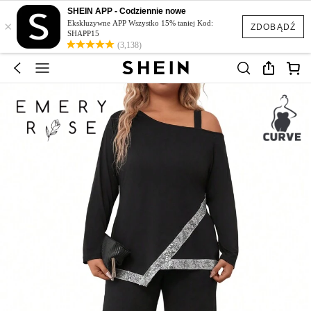
SHEIN APP - Codziennie nowe
×
Ekskluzywne APP Wszystko 15% taniej Kod:
ZDOBĄDŹ
SHAPP15
(3,138)