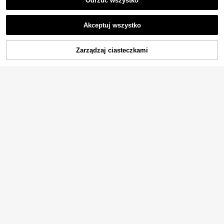
Odrzuć wszystko
Akceptuj wszystko
Zarządzaj ciasteczkami
KUP TERAZ
DODAJ DO KOSZYKA