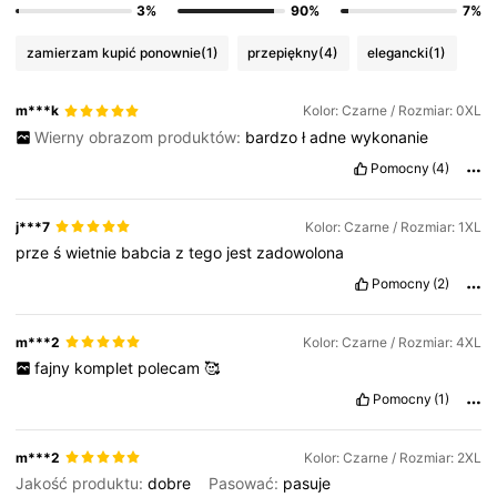
3%
90%
7%
zamierzam kupić ponownie
(1)
przepiękny
(4)
elegancki
(1)
m***k
Kolor: Czarne / Rozmiar: 0XL
Wierny obrazom produktów:
bardzo
ł
adne
wykonanie
Pomocny
(4)
j***7
Kolor: Czarne / Rozmiar: 1XL
prze
ś
wietnie
babcia
z
tego
jest
zadowolona
Pomocny
(2)
m***2
Kolor: Czarne / Rozmiar: 4XL
fajny
komplet
polecam
🥰
Pomocny
(1)
m***2
Kolor: Czarne / Rozmiar: 2XL
Jakość produktu:
dobre
Pasować:
pasuje