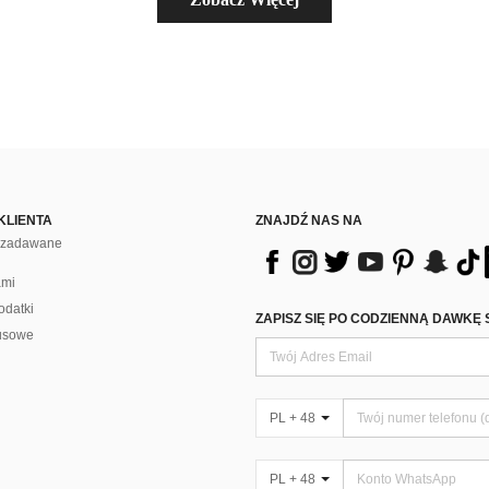
KLIENTA
ZNAJDŹ NAS NA
j zadawane
ami
odatki
ZAPISZ SIĘ PO CODZIENNĄ DAWKĘ 
usowe
PL + 48
PL + 48