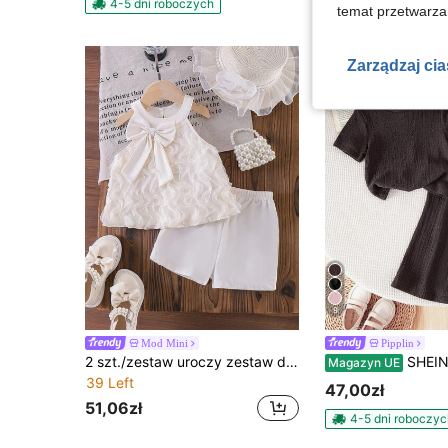
4-5 dni roboczych
4-5 dni roboczyc
temat przetwarzan
Zarządzaj ci
9
Mod Mini
Pipplin
2 szt./zestaw uroczy zestaw dla młodej dziewczyny w stylu księżniczki, jednolity kolor, z krótkim rękawem, okrągłym dekoltem, falbankami i siateczkowymi szortami, wiosna/lato
SHEIN Dziewczęcy, dzianinowy top z teksturą kawy i marszczeniami po bokach, dopasowany do ciała, dwuczęściowy 
Magazyn UE
39 Left
47,00zł
51,06zł
4-5 dni roboczyc