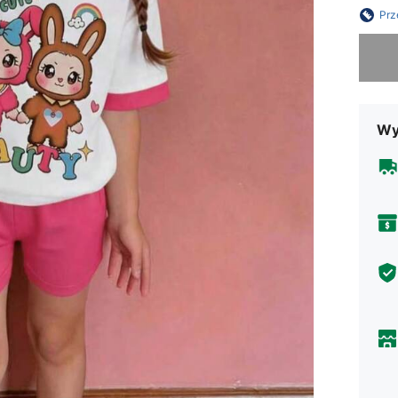
Prz
Przepra
Wy