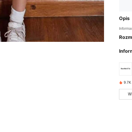
Opis
Informa
Rozm
Infor
9.7K
W