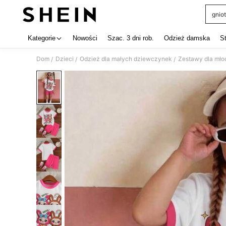
gniot
Use up 
Kategorie
Nowości
Szac. 3 dni rob.
Odzież damska
S
Dom
Dzieci
Odzież dla małych dziewczynek
Zestawy dla mło
/
/
/