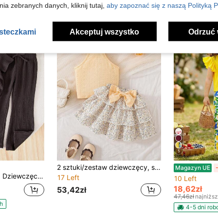
h
ia zebranych danych, kliknij tutaj,
aby zapoznać się z naszą Polityką P
asteczkami
Akceptuj wszystko
Odrzuć 
5
2 sztuki/zestaw dziewczęcy, swobodny, żakardowy, dzianinowy top bez rękawów i spódnica do ciasta, odpowiedni na zewnątrz, do noszenia na co dzień, na wakacje, na lato
Magazyn UE
komplet, letnie wakacje na plaży, mama, córka i siostry w pasującym stylu, pasujące rodzinne wakacje, święta, francuski, uroczy, elegancki, słodki, vintage i modny. Idealny do noszenia na co dzień i do szkoły.
17 Left
10 Left
18,62zł
53,42zł
47,46zł
najniżs
h
4-5 dni ro