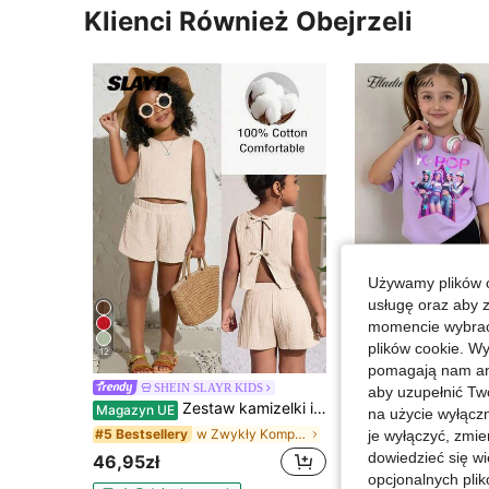
Klienci Również Obejrzeli
Używamy plików c
usługę oraz aby 
momencie wybrać 
plików cookie. Wy
12
11
pomagają nam ana
SHEIN SLAYR KIDS
Elladie kids
aby uzupełnić Tw
Zestaw kamizelki i spodenek dla młodej dziewczyny z teksturowanej tkaniny
Elladie kids 2 sztuki/zestaw dla młodych dziewcząt, swobodny, kreatywny, spersonalizowany, świeży, minimalistyczny, uroczy, modny, wirtualny zestaw dziewc
Magazyn UE
Magazyn UE
na użycie wyłączn
w Zwykły Komplety topów dla młodych dziewcząt
#5 Bestsellery
#1 Bestsellery
je wyłączyć, zmie
dowiedzieć się w
46,95zł
40,90zł
opcjonalnych plik