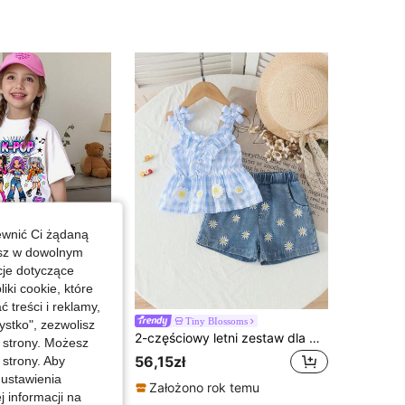
4,92
20
3.3K
4,92
20
3.3K
ewnić Ci żądaną
esz w dowolnym
cje dotyczące
iki cookie, które
Zaoszczędź 0,49zł
treści i reklamy,
2 sztuki/zestaw dla młodych dziewcząt, swobodny, modny, kolorowy zestaw K-POP Girl Group z postacią z kreskówki, okrągły dekolt, krótki rękaw, T-shirt i spodenki, odpowiedni na lato
Tiny BIossoms
-2%
stko", zezwolisz
2-częściowy letni zestaw dla młodych dziewczynek: lekki top na ramiączkach z dekoltem w V w niebieską kratę z kwiatowym wzorem 3D i dżinsowe szorty z haftem
j strony. Możesz
a cena
56,15zł
 strony. Aby
 ustawienia
boczych
Założono rok temu
j informacji na