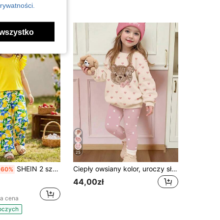
rywatności.
wszystko
25
SHEIN 2 sztuki/zestaw: Top z bufiastymi rękawami i prostymi spodniami z nadrukiem, odpowiedni na wakacje, wycieczki i do noszenia w domu, letni strój na plażę dla dziewczynek
Ciepły owsiany kolor, uroczy słodki dziewczęcy wzór patchworkowy z haftem misia i kokardką, casualowy miękki wygodny luźny bluza typu pullover z okrągłym dekoltem i casualowe szczotkowane legginsy, zestaw 2-częściowy dla młodej dziewczyny, odpowiedni na jesień/zimę, na co dzień, do szkoły, na Halloween, powrót do szkoły, nowy sezon, słodki dziewczęcy styl
-60%
44,00zł
za cena
boczych