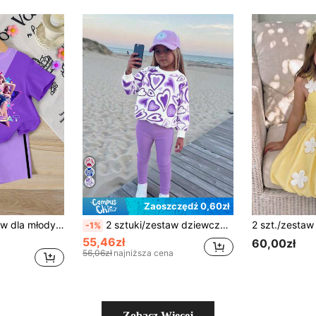
Zaoszczędź 0,60zł
2-częściowy zestaw dla młodych dziewcząt: swobodna moda koreańska K-POP, koszulka z krótkim rękawem i okrągłym dekoltem, kontrastowy fioletowy T-shirt, wygodny strój na co dzień, festiwal, wiosnę/lato
2 sztuki/zestaw dziewczęcy, swobodny top z nadrukiem w serca z długim rękawem i różowymi spodniami
-1%
55,46zł
60,00zł
56,06zł
najniższa cena
Zobacz Więcej