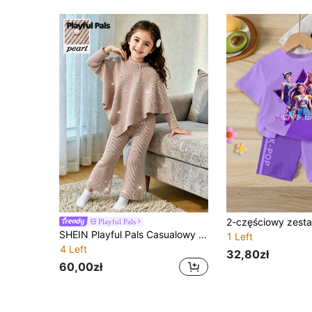
Playful Pals
SHEIN Playful Pals Casualowy komplet 2-częściowy dla młodych dziewcząt na wiosnę/jesień/zimę, białe zdobienie z koralików z przodu, asymetryczny dzianinowy sweter z wysokim kołnierzem z prążkowanej szczotkowanej tkaniny, gładki khaki T-shirt z długim rękawem i casualowe dzwony z koralikowym wykończeniem nogawek, elegancki styl lady, wysokiej jakości, do szkoły, na co dzień, na wyjścia, podróże i imprezy, sezon powrotu do szkoły
1 Left
4 Left
32,80zł
60,00zł