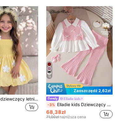
18
Zaoszczędź 2,62zł
2 szt./zestaw dziewczęcy letni plażowy weekendowy zestaw w słodkim stylu księżniczki z dekoracją 3D w kwiaty, żółta teksturowana tkanina, krótka spódnica A-line, biały top i różowo-żółta spódnica lampionowa, casualowy strój na zabawę, imprezę, spotkanie i wakacje na plaży
Elladie kids
Elladie kids Dziewczęcy wiosenny/jesienny casualowy komplet 2-częściowy, biała koszula 2 w 1 z długim rękawem, kołnierzem stójką i falbaną na dole, z 3D kokardką, wykonana z patchworku z jasnoróżowej dzianiny szczotkowanej w prążki i tkaniny, zestawiona z jasnoróżowymi casualowymi długimi spodniami dzwonami z miękkiej dzianiny szczotkowanej w prążki, na powrót do szkoły, na co dzień, modny, słodki, uroczy, elegancki, do podróży i sesji zdjęciowych
-3%
68,38zł
71,00zł
najniższa cena