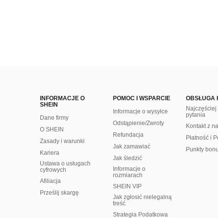
INFORMACJE O
POMOC I WSPARCIE
OBSŁUGA 
SHEIN
Najczęście
Informacje o wysyłce
pytania
Dane firmy
Odstąpienie/Zwroty
Kontakt z n
O SHEIN
Refundacja
Płatność i P
Zasady i warunki
Jak zamawiać
Punkty bon
Kariera
Jak śledzić
Ustawa o usługach
Informacje o
cyfrowych
rozmiarach
Afiliacja
SHEIN VIP
Prześlij skargę
Jak zgłosić nielegalną
treść
Strategia Podatkowa