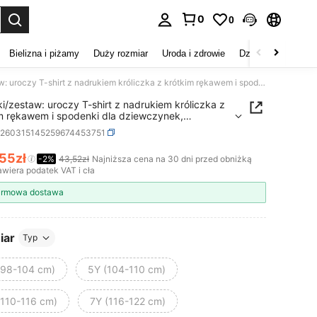
0
0
duj. Press Enter to select.
Bielizna i piżamy
Duży rozmiar
Uroda i zdrowie
Dzieci
Buty
D
2 sztuki/zestaw: uroczy T-shirt z nadrukiem króliczka z krótkim rękawem i spodenki dla dziewczynek, odpowiedni dla dzieci w wieku 4-7 lat, letnia odzież codzienna
ki/zestaw: uroczy T-shirt z nadrukiem króliczka z
m rękawem i spodenki dla dziewczynek,
edni dla dzieci w wieku 4-7 lat, letnia odzież
k260315145259674453751
enna
,55zł
-2%
43,52zł
Najniższa cena na 30 dni przed obniżką
ICE AND AVAILABILITY
wiera podatek VAT i cła
rmowa dostawa
iar
Typ
(98-104 cm)
5Y (104-110 cm)
(110-116 cm)
7Y (116-122 cm)