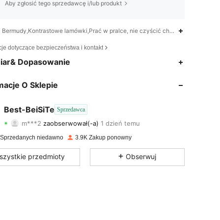
Aby zgłosić tego sprzedawcę i/lub produkt
Bermudy,Kontrastowe lamówki,Prać w pralce, nie czyścić chemicznie
cje dotyczące bezpieczeństwa i kontakt
4,92
20
3.3K
iar& Dopasowanie
4,92
20
3.3K
macje O Sklepie
4,92
20
3.3K
Best-BeiSiTe
Sprzedawca
m***2
zaobserwował(-a)
1 dzień temu
4,92
20
3.3K
Ocena
Artykuły
Obserwujący
 Sprzedanych niedawno
3.9K Zakup ponowny
4,92
20
3.3K
szystkie przedmioty
Obserwuj
4,92
20
3.3K
4,92
20
3.3K
4,92
20
3.3K