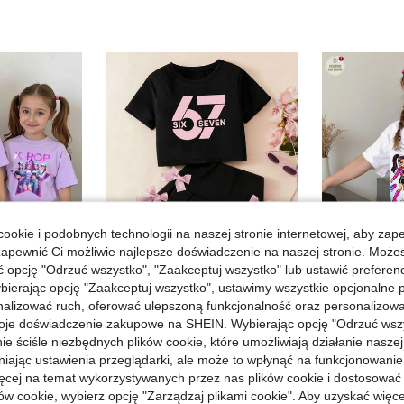
ookie i podobnych technologii na naszej stronie internetowej, aby zap
zapewnić Ci możliwie najlepsze doświadczenie na naszej stronie. Moż
opcję "Odrzuć wszystko", "Zaakceptuj wszystko" lub ustawić preferen
5
bierając opcję "Zaakceptuj wszystko", ustawimy wszystkie opcjonalne pl
lizować ruch, oferować ulepszoną funkcjonalność oraz personalizować 
Zestaw dla młodej dziewczynki: top z okrągłym dekoltem i krótkim rękawem w kokardki oraz spódniczka, Back to School
Magazyn UE
oje doświadczenie zakupowe na SHEIN. Wybierając opcję "Odrzuć wszy
ząt, kolorowa koszulka z nadrukiem graficznym w gwiazdki i spodenki rowerowe, wygodny strój na co dzień, odpowiedni na wiosnę, lato i jesień, strój dla dzieci Rockstar, spodenki rowerowe dla dzieci, zestaw Capri dla dzieci, koszulki dla dziewczynek w gwiazdki, strój dla dzieci Pop Star
w Czarny Zestawy dla młodych dziewcząt
#7 Bestsellery
ie ściśle niezbędnych plików cookie, które umożliwiają działanie nasze
20,58zł
21,07zł
najniższ
w Geometryczny Zestaw koszulek dla młodych dziewcz
niając ustawienia przeglądarki, ale może to wpłynąć na funkcjonowanie
42,00zł
ięcej na temat wykorzystywanych przez nas plików cookie i dostosować
4-5 dni ro
ów cookie, wybierz opcję "Zarządzaj plikami cookie". Aby uzyskać więce