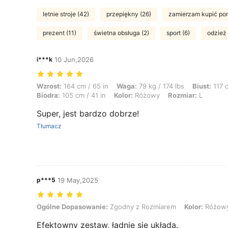
letnie stroje (42)
przepiękny (26)
zamierzam kupić pon
prezent (11)
świetna obsługa (2)
sport (6)
odzież
i***k
10 Jun,2026
Wzrost: 164 cm / 65 in, Waga: 79 kg / 174 lbs, Biust: 117 cm / 46 in, 
Wzrost:
164 cm / 65 in
Waga:
79 kg / 174 lbs
Biust:
117 c
Biodra:
105 cm / 41 in
Kolor:
Różowy
Rozmiar:
L
Super, jest bardzo dobrze!
Tłumacz
p***5
19 May,2025
Ogólne Dopasowanie: Zgodny z Rozmiarem, Kolor: Różowy, Rozmia
Ogólne Dopasowanie:
Zgodny z Rozmiarem
Kolor:
Różow
Efektowny zestaw, ładnie się układa.