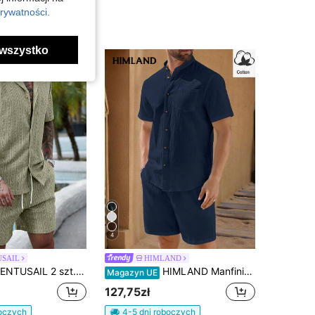
rywatności.
wszystko
4
SAIL
HIMLAND
, jednokolorowy komplet z koszulą i szortami zapinanymi na guziki, jednokolorowy strój na wakacje, męski strój casualowy, odpowiedni na wakacje, nadmorską plażę, codzienny wypoczynek, letni strój męski, męski strój plażowy, męski dwuczęściowy zestaw, letni lniany dwuczęściowy zestaw męski, męski lniany garnitur spacerowy, męski strój wypoczynkowy, świąteczny
HIMLAND Manfinity Modomio 2-częściowy męski zestaw casualowych koszul z krótkim rękawem, tkanych, z kołnierzem stójkowym, slim fit
Magazyn UE
127,75zł
boczych
4-5 dni roboczych