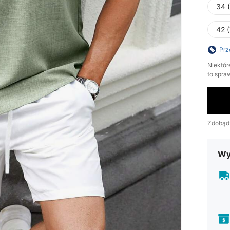
34 
42 
Prz
Niektór
to spra
Zdobąd
Wy