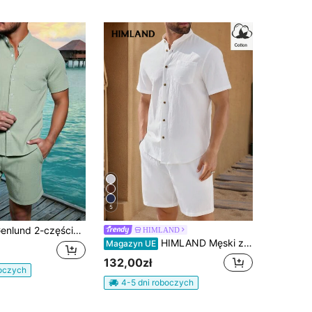
5
zęściowa męska koszula z krótkim rękawem i kieszenią jednorzędową w jednolitym kolorze, letnia, codzienna, na wakacje, wygodna, na święta
HIMLAND
HIMLAND Męski zestaw casualowy z koszulą z kołnierzykiem mandaryńskim, krótkim rękawem i guzikami z przodu, jednolity kolor, letnie niezbędniki do garderoby, pomysły na casualowy outfit, luźny wygląd, zwiewne spodnie plażowe, casualowe długie spodnie, zestaw wieloelementowy, codzienny niezbędnik, podstawowy styl, uniwersalny do łączenia, do mix-and-match, casualowy wszechstronny styl, na wakacje, prezent na Dzień Ojca
Magazyn UE
132,00zł
boczych
4-5 dni roboczych