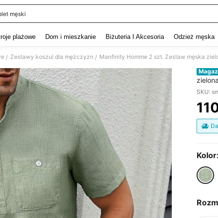
let męski
and down arrow keys to navigate search Ostatnie wyszukiwanie and szukaj i znaj
troje plażowe
Dom i mieszkanie
Biżuteria I Akcesoria
Odzież męska
we
Zestawy koszul dla mężczyzn
Manfinity Homme 2 szt. Zestaw męska zielo
/
/
Magaz
zielon
kiesze
SKU: s
11
PR
Da
Kolor
Rozm