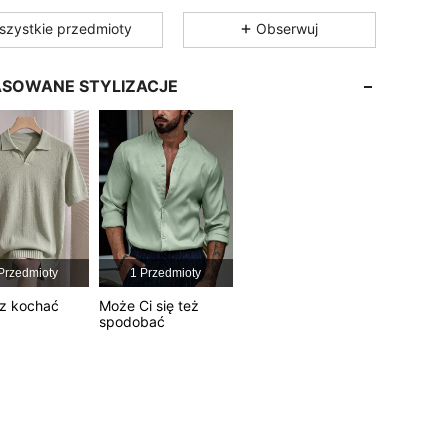
4,86
17K
606K
szystkie przedmioty
Obserwuj
4,86
17K
606K
SOWANE STYLIZACJE
4,86
17K
606K
4,86
17K
606K
4,86
17K
606K
Przedmioty
1 Przedmioty
4,86
17K
606K
z kochać
Może Ci się też
spodobać
4,86
17K
606K