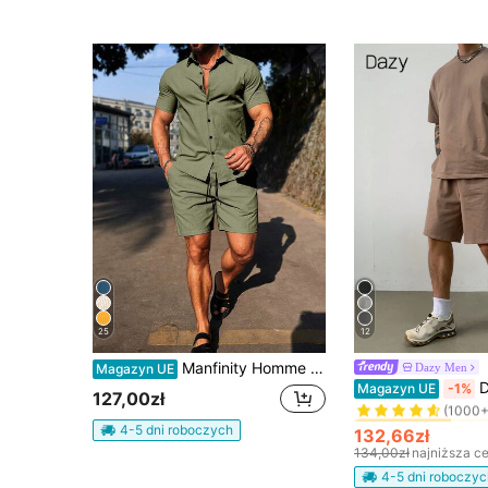
25
12
Manfinity Homme Męski casualowy zestaw koszuli i szortów w jednolitym kolorze, formalny
Dazy Men
Magazyn UE
#1 Bestsellery
DAZY Męski
Magazyn UE
-1%
127,00zł
(1000+
#1 Bestsellery
#1 Bestsellery
4-5 dni roboczych
(1000+
(1000+
132,66zł
#1 Bestsellery
134,00zł
najniższa c
(1000+
4-5 dni roboczyc