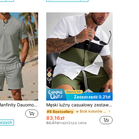
8
Zaoszczędź 0,21zł
Dauomo Męska koszulka polo z krótkim rękawem i szortami z kieszeniami, jednokolorowy zestaw 2 częściowy, letni, przytulny strój
Męski luźny casualowy zestaw modowy 2-częściowy, koszula z krótkim rękawem i otwartym przodem oraz szorty, wzór kolorowych bloków i patchwork, szorty ze sznurkiem, styl resort wear
w Blok kolorów Koszule męskie w komplecie
#8 Bestsellery
83,16zł
boczych
83,37zł
najniższa cena