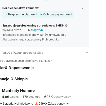
Bezpieczeństwo zakupów
Bezpieczne płatności
Ochrona prywatności
Sprzedaje profesjonalny sprzedawca: SHEIN
Wysyłka przez SHEIN
Magazyn UE
Informacja o podziale obowiązków umownych
Aby zgłosić tego sprzedawcę i/lub produkt
Top,LGBTQ,standardowy,Stójka
cje dotyczące bezpieczeństwa i kontakt
4,86
17K
606K
iar& Dopasowanie
macje O Sklepie
4,86
17K
606K
Manfinity Homme
4,86
17K
606K
Ocena
Artykuły
Obserwujący
p***9
zapłacono
1 dzień temu
+ Sprzedanych niedawno
999K+ Zakup ponowny