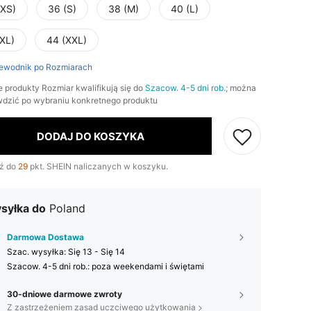
(XS)
36 (S)
38 (M)
40 (L)
(XL)
44 (XXL)
ewodnik po Rozmiarach
e produkty Rozmiar kwalifikują się do
Szacow. 4-5 dni rob.
; można
wdzić po wybraniu konkretnego produktu
DODAJ DO KOSZYKA
ź do
29
pkt. SHEIN naliczanych w koszyku.
syłka do
Poland
Darmowa Dostawa
Szac. wysyłka:
Się 13 - Się 14
Szacow. 4-5 dni rob.: poza weekendami i świętami
30-dniowe darmowe zwroty
Z zastrzeżeniem zasad uczciwego użytkowania