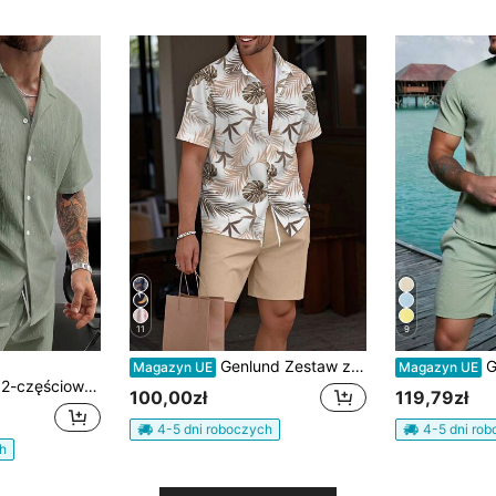
11
9
Genlund Zestaw z koszulą z krótkim rękawem w hawajski wzór i jednokolorowymi spodenkami z kieszeniami dla mężczyzn, letnie tropikalne wakacje, przytulne stroje, święta
Genlund 2-c
Magazyn UE
Magazyn UE
kubańskim i szorty ze sznurkiem, casualowy styl Old Money, na plażę, ślub, przyjęcie, wakacje i podróże, odpowiedni dla męża/taty/chłopaka, strój kurortowy
100,00zł
119,79zł
4-5 dni roboczych
4-5 dni ro
h