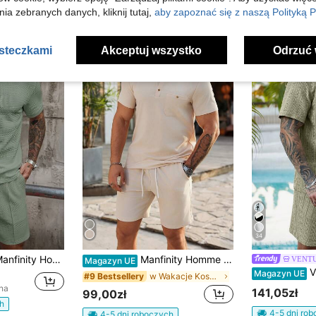
ia zebranych danych, kliknij tutaj,
aby zapoznać się z naszą Polityką P
asteczkami
Akceptuj wszystko
Odrzuć 
34
 Homme Męski, jednokolorowy, casualowy komplet polo z krótkim rękawem i szortami, letni
Manfinity Homme Męski 2-częściowy komplet z koszulą z krótkim rękawem z guzikami z przodu i kieszenią oraz szortami, jednolity kolor, casualowy i formalny
VENTU
Magazyn UE
VENTUSAIL 2 szt./zestaw męski
Magazyn UE
w Wakacje Koszule męskie w komplecie
#9 Bestsellery
na
141,05zł
99,00zł
h
4-5 dni ro
4-5 dni roboczych