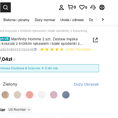
0
0
duj. Press Enter to select.
Bielizna i piżamy
Duży rozmiar
Uroda i zdrowie
Dzieci
Buty
D
na koszula z krótkim rękawem i białe spodenki z kieszenią
Manfinity Homme 2 szt. Zestaw męska
yn UE
a koszula z krótkim rękawem i białe spodenki z
nią
m25031823331222418
(1000+ Recenzje)
0
,04zł
ICE AND AVAILABILITY
rmowa Dostawa & Szacow. 4-5 dni rob.
:
Zielony
Duży Obrazek
iar
US Rozmiar