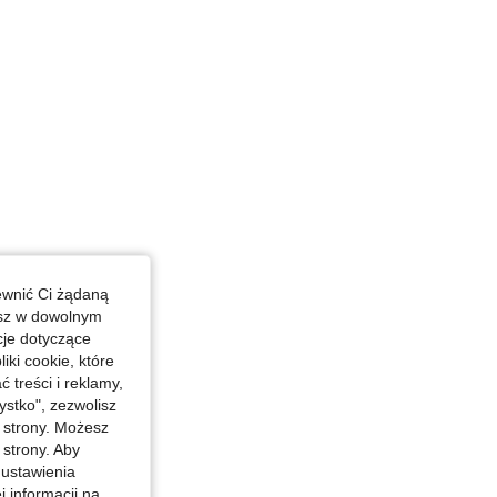
4 in, Kolor: Różowy, Rozmiar: M
ewnić Ci żądaną
esz w dowolnym
cje dotyczące
iki cookie, które
treści i reklamy,
stko", zezwolisz
j strony. Możesz
 strony. Aby
 ustawienia
j informacji na