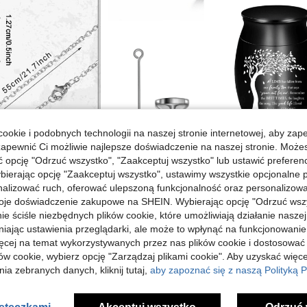
ookie i podobnych technologii na naszej stronie internetowej, aby zap
zapewnić Ci możliwie najlepsze doświadczenie na naszej stronie. Moż
opcję "Odrzuć wszystko", "Zaakceptuj wszystko" lub ustawić preferen
bierając opcję "Zaakceptuj wszystko", ustawimy wszystkie opcjonalne pl
lizować ruch, oferować ulepszoną funkcjonalność oraz personalizować 
oje doświadczenie zakupowe na SHEIN. Wybierając opcję "Odrzuć wszy
ie ściśle niezbędnych plików cookie, które umożliwiają działanie nasze
niając ustawienia przeglądarki, ale może to wpłynąć na funkcjonowanie
ięcej na temat wykorzystywanych przez nas plików cookie i dostosować
ów cookie, wybierz opcję "Zarządzaj plikami cookie". Aby uzyskać więce
ia zebranych danych, kliknij tutaj,
aby zapoznać się z naszą Polityką P