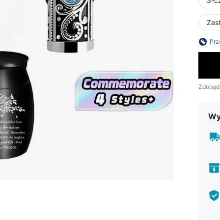
3-c
Zes
Prz
Zdobąd
Wy