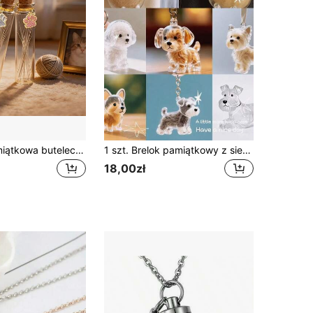
3/2/1 szt. pamiątkowa buteleczka na sierść zwierząt, przezroczysta szklana buteleczka pamiątkowa z wisiorkiem w kształcie łapki, buteleczka do kolekcjonowania sierści i wąsów, szklana buteleczka DIY na wąsy kota, idealna do przechowywania wąsów kota i sierści psa, idealny pamiątkowy prezent dla właścicieli zwierząt
1 szt. Brelok pamiątkowy z sierścią zwierząt, nowy design
18,00zł