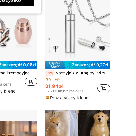
wszystko
Zaoszczędź 0,06zł
Zaoszczędź 0,27zł
Naszyjnik z urną kremacyjną w kształcie kwiatu lotosu na prochy, biżuteria kremacyjna ze stali nierdzewnej, pamiątkowe zawieszki z miniaturową pamiątkową urną, biżuteria z prochami ku pamięci zmarłej ukochanej osoby…
Naszyjnik z urną cylindryczną na prochy, pamiątkowy wisiorek z przezroczystą rurką, wodoodporna biżuteria kremacyjna na prochy
-1%
39 Left
za cena
21,94zł
 klienci
22,21zł
najniższa cena
Powracający klienci