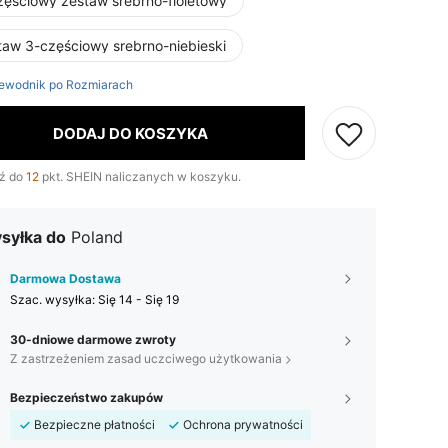
zęściowy zestaw srebrno-fioletowy
taw 3-częściowy srebrno-niebieski
ewodnik po Rozmiarach
DODAJ DO KOSZYKA
ź do
12
pkt. SHEIN naliczanych w koszyku.
syłka do
Poland
Darmowa Dostawa
Szac. wysyłka:
Się 14 - Się 19
30-dniowe darmowe zwroty
Z zastrzeżeniem zasad uczciwego użytkowania
Bezpieczeństwo zakupów
Bezpieczne płatności
Ochrona prywatności