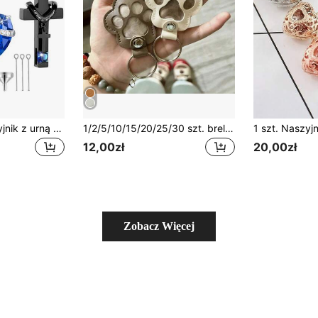
3-częściowy naszyjnik z urną kremacyjną na prochy, pionowy krzyż, kryształowy naszyjnik w kształcie serca, urna ze stali nierdzewnej, wodoodporny wisiorek pamiątkowy, biżuteria kremacyjna
1/2/5/10/15/20/25/30 szt. brelok pamiątkowy z sierścią zwierzęcia - uroczy wzór łapki, z miejscem na przechowywanie sierści psa/kota, pamiątka dla właściciela zwierzęcia, unikalny pomysł na prezent
12,00zł
20,00zł
Zobacz Więcej