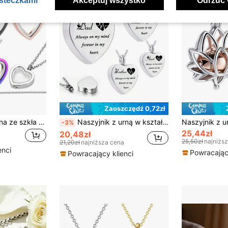
asteczkami
Akceptuj wszystko
Odrzuć 
Zaoszczędź 0,72zł
Biżuteria kremacyjna ze szkła Naszyjnik na prochy Serce Pamiątkowe medaliony na prochy Stal nierdzewna Pamiątkowa urna Wisiorki na prochy
Naszyjnik z urną w kształcie serca na prochy Kobiety Mężczyźni Biżuteria kremacyjna na prochy Naszyjnik kremacyjny na pamiątkę ukochanej osoby Dziadek Babcia Tata Mama Wujek Ciocia Brat Siostra Córka Syn
-3%
25,44zł
20,48zł
25,50zł
najniżs
21,20zł
najniższa cena
enci
Powracający
Powracający klienci