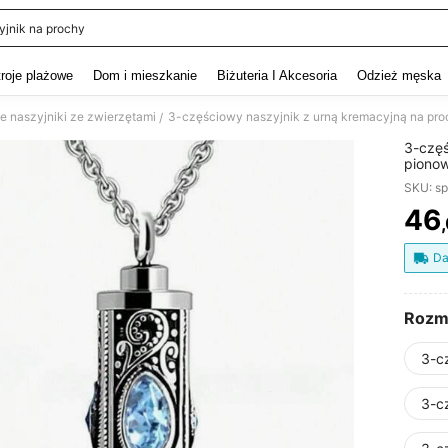
yjnik na prochy
and down arrow keys to navigate search Ostatnie wyszukiwanie and szukaj i znaj
troje plażowe
Dom i mieszkanie
Biżuteria I Akcesoria
Odzież męska
 naszyjniki ze zwierzętami
/
3-częś
pionow
urna z
SKU: s
pamiąt
46
PR
Da
Rozm
3-c
3-c