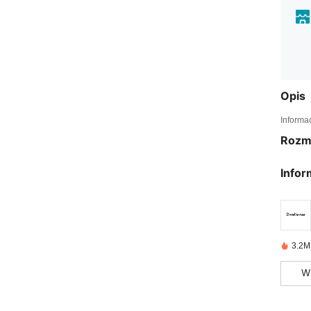
Opis
Informa
Rozm
Infor
3.2M
W