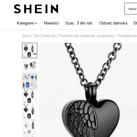
nasz
Use up 
Kategorie
Nowości
Szac. 3 dni rob.
Odzież damska
S
Dom
Dla Zwierząt
Pomniki dla zwierząt i pogrzeby
Pamiątkowe
/
/
/