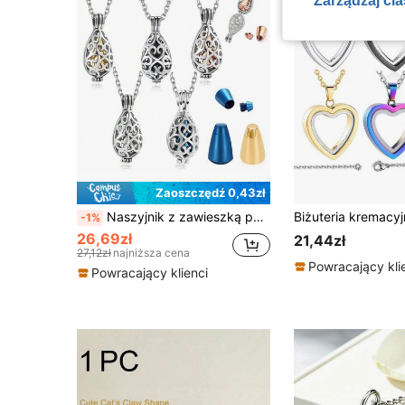
Zarządzaj ci
Zaoszczędź 0,43zł
Naszyjnik z zawieszką pamiątkową z urny kremacyjnej ze stali nierdzewnej z pustą łezką do przechowywania prochów
-1%
26,69zł
21,44zł
27,12zł
najniższa cena
Powracający kli
Powracający klienci