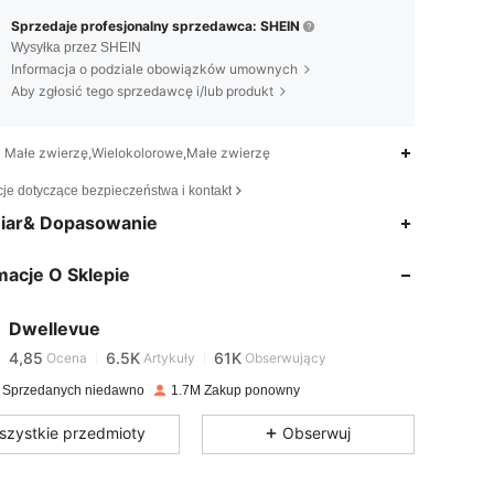
Sprzedaje profesjonalny sprzedawca: SHEIN
Wysyłka przez SHEIN
Informacja o podziale obowiązków umownych
Aby zgłosić tego sprzedawcę i/lub produkt
Małe zwierzę,Wielokolorowe,Małe zwierzę
cje dotyczące bezpieczeństwa i kontakt
iar& Dopasowanie
4,85
6.5K
61K
macje O Sklepie
4,85
6.5K
61K
Dwellevue
4,85
6.5K
61K
Ocena
Artykuły
Obserwujący
 Sprzedanych niedawno
1.7M Zakup ponowny
4,85
6.5K
61K
szystkie przedmioty
Obserwuj
4,85
6.5K
61K