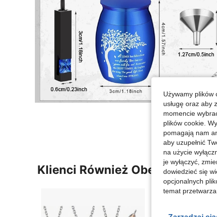
Używamy plików c
usługę oraz aby 
momencie wybrać 
plików cookie. Wy
pomagają nam ana
aby uzupełnić Tw
na użycie wyłączn
je wyłączyć, zmie
Klienci Również Obejrzeli
dowiedzieć się w
opcjonalnych plik
temat przetwarzan