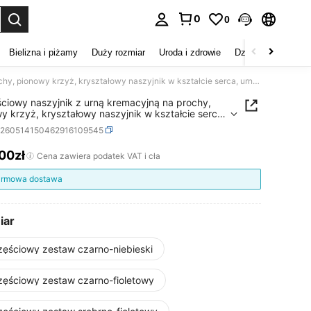
0
0
duj. Press Enter to select.
Bielizna i piżamy
Duży rozmiar
Uroda i zdrowie
Dzieci
Buty
D
3-częściowy naszyjnik z urną kremacyjną na prochy, pionowy krzyż, kryształowy naszyjnik w kształcie serca, urna ze stali nierdzewnej, wodoodporny wisiorek pamiątkowy, biżuteria kremacyjna
ciowy naszyjnik z urną kremacyjną na prochy,
y krzyż, kryształowy naszyjnik w kształcie serca,
e stali nierdzewnej, wodoodporny wisiorek
p260514150462916109545
kowy, biżuteria kremacyjna
,00zł
ICE AND AVAILABILITY
Cena zawiera podatek VAT i cła
rmowa dostawa
iar
zęściowy zestaw czarno-niebieski
zęściowy zestaw czarno-fioletowy