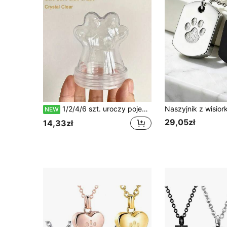
1/2/4/6 szt. uroczy pojemnik na sierść zwierząt w kształcie łapki kota, do zbierania różnej sierści zwierząt, ciepły prezent dla miłośników kotów i pamiątka po zwierzęciu, unikalny emocjonalny wybór zakupowy, minimalistyczna ekspozycja, czuła zabawka kolekcjonerska, przenośny design
NEW
29,05zł
14,33zł