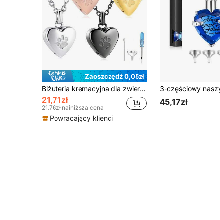
Zaoszczędź 0,05zł
Biżuteria kremacyjna dla zwierząt domowych na prochy wisiorek z odciskiem łapy zwierzęcego serca naszyjnik z urną biżuteria pamiątkowa na prochy zwierząt domowych/psów/kotów
21,71zł
45,17zł
21,76zł
najniższa cena
Powracający klienci