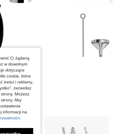
ewnić Ci żądaną
esz w dowolnym
cje dotyczące
iki cookie, które
treści i reklamy,
stko", zezwolisz
j strony. Możesz
 strony. Aby
 ustawienia
j informacji na
rywatności.