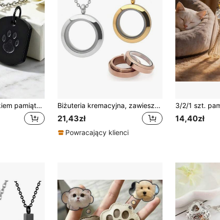
Naszyjnik z wisiorkiem pamiątkowym dla psa i kota, wisiorek kremacyjny z odciskiem łapy, na niewielką ilość popiołów i sierści zwierząt domowych, zachowaj ukochanego pupila na zawsze w swoim sercu
Biżuteria kremacyjna, zawieszka pamiątkowa ze stali nierdzewnej, płaski okrągły naszyjnik ze szklaną dwustronną ramką, zawieszka do szklanych pojemników
21,43zł
14,40zł
Powracający klienci