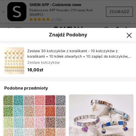
SHEIN APP - Codziennie nowe
×
Ekskluzywne APP Wszystko 15% taniej Kod:
ZDOBĄDŹ
SHAPP15
(3,138)
Znajdź Podobny
Zestaw 30 kolczyków z koralikami - 10 kolczyków z
koralikami + 10 kółek otwartych + 10 zapięć do kolczyków,
zawiera koralikowe sztyfty, zapięć do kolczyków w
Zestaw kolczyków
kształcie motyli i otwarte kółka łączące, nadaje się do
16,00zł
samodzielnego tworzenia biżuterii i kolczyków
Podobne przedmioty