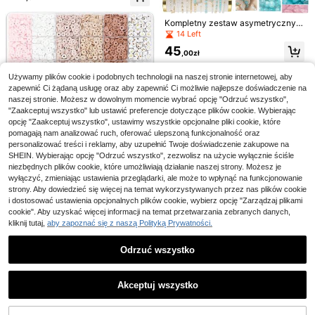
cie gwiazdek, koraliki w kształcie s
erc, wisiorki w kształcie kokardki,
Kompletny zestaw asymetrycznyc
7
perły do zestawu do tworzenia biż
h koralików z kamienia w kolorze n
14 Left
uterii bransoletek, kolczyków i nas
iebieskim i różowym z akcesoriami
Mula Design
zyjników
45
do kolczyków, do tworzenia kolczy
,00zł
1 szt. złota błyszcząca bransoletka
ków, bransoletek, naszyjników, biż
z zawieszką w kształcie serca z g
26 Left
uterii i różnych akcesoriów rękodzi
Używamy plików cookie i podobnych technologii na naszej stronie internetowej, aby
wieździstym wzorem, wielofunkcyj
elniczych, idealny do tworzenia sp
35
na bransoletka typu bangle na łańc
zapewnić Ci żądaną usługę oraz aby zapewnić Ci możliwie najlepsze doświadczenie na
,09zł
ersonalizowanych prezentów dla p
uszku wężykowym, odpowiednia d
naszej stronie. Możesz w dowolnym momencie wybrać opcję "Odrzuć wszystko",
rzyjaciół i rodziny
o personalizowanych wisiorków z k
"Zaakceptuj wszystko" lub ustawić preferencje dotyczące plików cookie. Wybierając
oralików
opcję "Zaakceptuj wszystko", ustawimy wszystkie opcjonalne pliki cookie, które
pomagają nam analizować ruch, oferować ulepszoną funkcjonalność oraz
Kompletny zestaw DIY do tworzeni
a biżuterii - 8 szt./1 szt., z okrągłym
personalizować treści i reklamy, aby uzupełnić Twoje doświadczenie zakupowe na
12
,87zł
12,96zł
najniższa cena
i szczypcami, szczypcami igłowym
SHEIN. Wybierając opcję "Odrzuć wszystko", zezwolisz na użycie wyłącznie ściśle
i, nożyczkami, pęsetą i otwieracze
niezbędnych plików cookie, które umożliwiają działanie naszej strony. Możesz je
1 zestaw modnych akcesoriów - 2
m do kółek, opcjonalnie
wyłączyć, zmieniając ustawienia przeglądarki, ale może to wpłynąć na funkcjonowanie
370 szt. spłaszczonych koralików
31
,00zł
strony. Aby dowiedzieć się więcej na temat wykorzystywanych przez nas plików cookie
z gliny polimerowej do bransoletek
przyjaźni DIY, z pozłacanymi korali
i dostosować ustawienia opcjonalnych plików cookie, wybierz opcję "Zarządzaj plikami
kami w kształcie liter, odpowiednie
cookie". Aby uzyskać więcej informacji na temat przetwarzania zebranych danych,
dla kobiet, prezent świąteczny
kliknij tutaj,
aby zapoznać się z naszą Polityką Prywatności.
Odrzuć wszystko
Pokaż podobne produkty w magazynie
Zobacz Wszystko
FineHand Creations
30 sztuk/zestaw, różnorodne korali
5/10 szt. płaskich wisiorków z żywi
Akceptuj wszystko
kowe breloczki do kluczy, urocze
23
cy w kształcie kwiatu, realistyczny
Przepraszamy ten produkt został wyprzedany.
,58zł
koralikowe paski do kluczy, odpow
17
,81zł
kotek, idealny do samodzielnego t
iednie do samodzielnego wykonani
worzenia biżuterii, idealny na akce
a, unisex, do rękodzieła, biżuterii, z