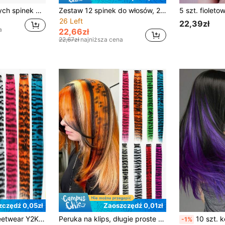
Zestaw błyszczących spinek do włosów, 22 cale, kolorowe spinki do włosów z brokatem wróżki, odpowiednie dla kobiet i dziewcząt, codzienny urok, świąteczny akcent, Walentynki, Nowy Rok (mieszane kolory)
Zestaw 12 spinek do włosów, 20-calowe kolorowe brokatowe ozdoby do włosów, olśniewające akcesoria do włosów, zestaw pasemek dla kobiet i dziewcząt, siedem kolorów
26 Left
22,39zł
a
22,66zł
22,67zł
najniższa cena
zczędź 0,05zł
Zaoszczędź 0,01zł
Peruka w stylu streetwear Y2K z nadrukiem w panterkę
Peruka na klips, długie proste włosy w ombre z nadrukiem w panterkę, kolorowe przedłużki do włosów w paski, odpowiednia dla dziewcząt na imprezy i świąteczne sukienki
10 szt. kolorowych przedłużek do włosów, wielokolorowe, imprezowe a
-1%