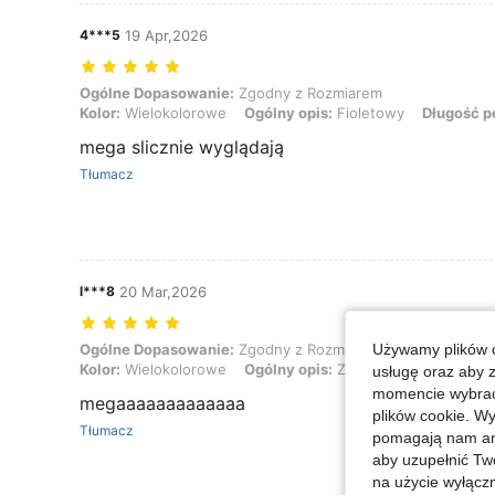
4***5
19 Apr,2026
Ogólne Dopasowanie: Zgodny z Rozmiarem, Kolor: Wielokolorowe, Og
Ogólne Dopasowanie:
Zgodny z Rozmiarem
Kolor:
Wielokolorowe
Ogólny opis:
Fioletowy
Długość p
mega slicznie wyglądają
Tłumacz
l***8
20 Mar,2026
Używamy plików c
Ogólne Dopasowanie: Zgodny z Rozmiarem, Kolor: Wielokolorowe, Og
Ogólne Dopasowanie:
Zgodny z Rozmiarem
Kolor:
Wielokolorowe
Ogólny opis:
Złoty brąz
Długość p
usługę oraz aby 
momencie wybrać 
megaaaaaaaaaaaaa
plików cookie. Wy
Tłumacz
pomagają nam ana
aby uzupełnić Tw
na użycie wyłączn