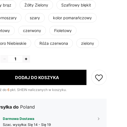
y brąz
Żółty Zielony
Szafirowy błękit
brnoszary
szary
kolor pomarańczowy
letowy
czerwony
Fioletowy
oro Niebieskie
Róża czerwona
zielony
DODAJ DO KOSZYKA
ź do
6
pkt. SHEIN naliczanych w koszyku.
syłka do
Poland
Darmowa Dostawa
Szac. wysyłka:
Się 14 - Się 19