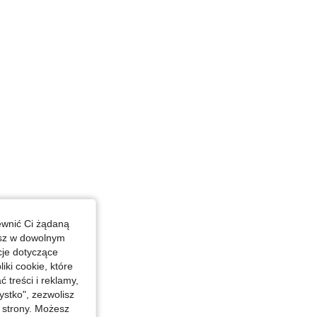
ewnić Ci żądaną
esz w dowolnym
cje dotyczące
iki cookie, które
treści i reklamy,
stko", zezwolisz
j strony. Możesz