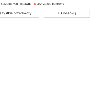
 Sprzedanych niedawno
3K+ Zakup ponowny
4,73
9
814
szystkie przedmioty
Obserwuj
4,73
9
814
4,73
9
814
4,73
9
814
4,73
9
814
4,73
9
814