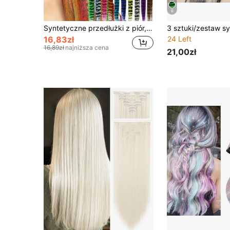
6
Syntetyczne przedłużki z piór, kolorowe peruki doczepiane, odpowiednie na imprezy cosplay dla kobiet, w stylu Y2K, odpowiednie dla początkujących, doskonały wybór na prezent świąteczny
16,83zł
24 Left
16,89zł
najniższa cena
21,00zł