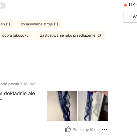
11K+
W
en (1)
dopasowane stroje (1)
dobra jakość (5)
zastosowanie jako przedłużenie (2)
ólny opis: Szafirowy błękit, Długość peruki: 18 inch
ość peruki:
18 inch
m dokładnie ale
.
Pomocny (0)