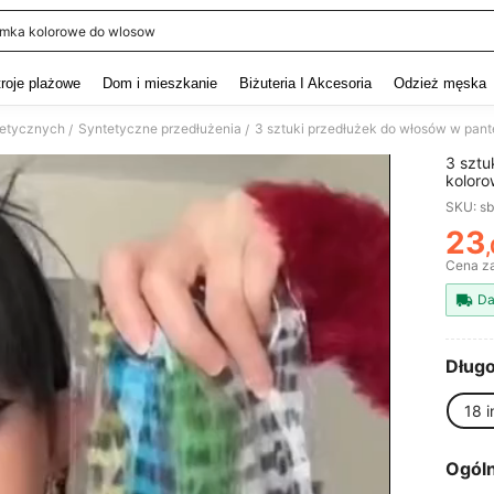
mka kolorowe do wlosow
and down arrow keys to navigate search Ostatnie wyszukiwanie and szukaj i znaj
troje plażowe
Dom i mieszkanie
Biżuteria I Akcesoria
Odzież męska
tetycznych
Syntetyczne przedłużenia
/
/
3 sztu
koloro
kobiet
SKU: s
Hallow
23
PR
Cena za
Da
Długo
18 i
Ogóln