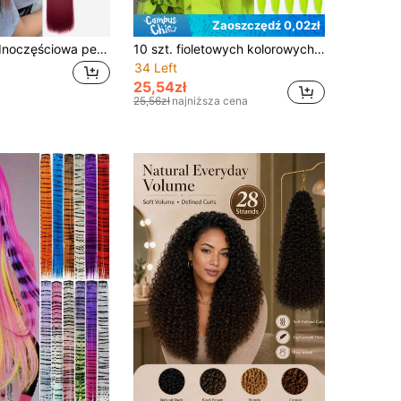
Zaoszczędź 0,02zł
20-calowa jednoczęściowa peruka z 4 kartami, wielokolorowa, jasna, żywa, do długich prostych włosów, syntetyczna peruka w kolorze, festiwal muzyczny, impreza halloweenowa
10 szt. fioletowych kolorowych doczepianych przedłużek do włosów 22 cali, proste pasma z włókna syntetycznego z refleksami, styl Y2K, dla kobiet i dziewcząt, idealne do codziennego noszenia, na imprezę księżniczki, święta, kostium na Halloween i cosplay
34 Left
25,54zł
25,56zł
najniższa cena