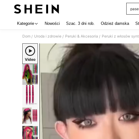
pase
Use up 
Kategorie
Nowości
Szac. 3 dni rob.
Odzież damska
S
Dom
Uroda i zdrowie
Peruki & Akcesoria
Peruki z włosów syn
/
/
/
Video