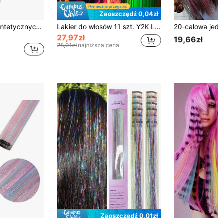
Zaoszczędź 0,04zł
3 sztuki/zestaw syntetycznych doczepianych włosów dla kobiet, długie proste tęczowe pasiaste włosy z piór zebry, na Halloween, do codziennego noszenia, na imprezę
Lakier do włosów 11 szt. Y2K Luminous Hair Extensions 48 cali 11 kolorów syntetyczne proste świecące w ciemności doczepy do włosów neonowe akcesoria do włosów dla kobiet dziewcząt na imprezy festiwalowe i Halloween Nowy Rok
27,97zł
19,66zł
28,01zł
najniższa cena
Zaoszczędź 0,01zł