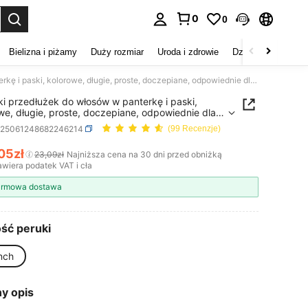
0
0
duj. Press Enter to select.
Bielizna i piżamy
Duży rozmiar
Uroda i zdrowie
Dzieci
Buty
D
3 sztuki przedłużek do włosów w panterkę i paski, kolorowe, długie, proste, doczepiane, odpowiednie dla kobiet i dziewcząt, do noszenia na co dzień, na imprezy, Halloween i inne święta
ki przedłużek do włosów w panterkę i paski,
we, długie, proste, doczepiane, odpowiednie dla
 i dziewcząt, do noszenia na co dzień, na imprezy,
b25061248682246214
(99 Recenzje)
een i inne święta
,05zł
23,09zł
Najniższa cena na 30 dni przed obniżką
ICE AND AVAILABILITY
wiera podatek VAT i cła
rmowa dostawa
ść peruki
nch
y opis