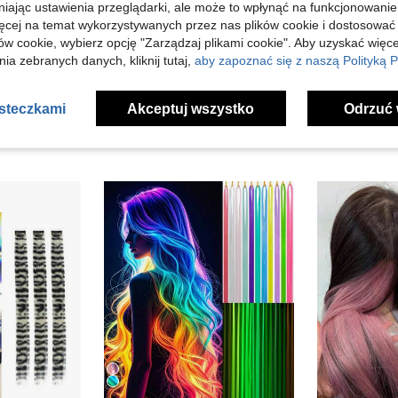
niając ustawienia przeglądarki, ale może to wpłynąć na funkcjonowanie
ięcej na temat wykorzystywanych przez nas plików cookie i dostosować
j Opinii
ów cookie, wybierz opcję "Zarządzaj plikami cookie". Aby uzyskać więce
ia zebranych danych, kliknij tutaj,
aby zapoznać się z naszą Polityką P
asteczkami
Akceptuj wszystko
Odrzuć 