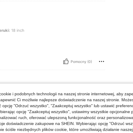
ólny opis: Fioletowy, Długość peruki: 18 inch
eruki:
18 inch
Pomocny (0)
ookie i podobnych technologii na naszej stronie internetowej, aby zap
ólny opis: Złoty brąz, Długość peruki: 18 inch
eruki:
18 inch
zapewnić Ci możliwie najlepsze doświadczenie na naszej stronie. Moż
opcję "Odrzuć wszystko", "Zaakceptuj wszystko" lub ustawić preferen
bierając opcję "Zaakceptuj wszystko", ustawimy wszystkie opcjonalne pl
lizować ruch, oferować ulepszoną funkcjonalność oraz personalizować 
oje doświadczenie zakupowe na SHEIN. Wybierając opcję "Odrzuć wszy
ie ściśle niezbędnych plików cookie, które umożliwiają działanie nasze
Pomocny (0)