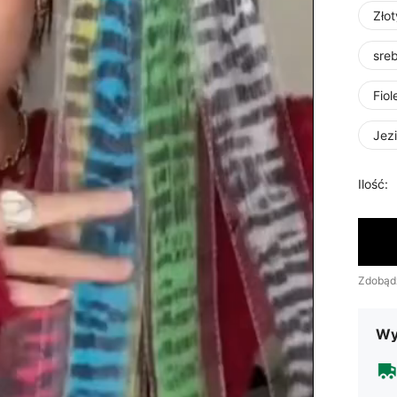
Złot
sre
Fio
Jezi
Ilość:
Zdobąd
Wy