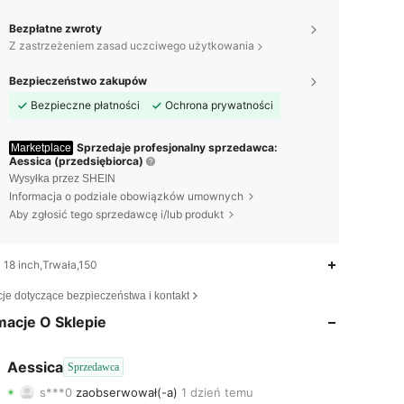
Bezpłatne zwroty
Z zastrzeżeniem zasad uczciwego użytkowania
Bezpieczeństwo zakupów
Bezpieczne płatności
Ochrona prywatności
Sprzedaje profesjonalny sprzedawca:
Marketplace
Aessica (przedsiębiorca)
Wysyłka przez SHEIN
Informacja o podziale obowiązków umownych
Aby zgłosić tego sprzedawcę i/lub produkt
18 inch,Trwała,150
4,73
9
814
cje dotyczące bezpieczeństwa i kontakt
4,73
9
814
macje O Sklepie
4,73
9
814
Aessica
Sprzedawca
s***0
zaobserwował(-a)
1 dzień temu
4,73
9
814
Ocena
Artykuły
Obserwujący