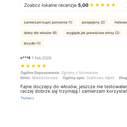
Zoabcz lokalne recenzje
5,00
zamierzam kupić ponownie (1)
przepiękny (2)
Hallowe
dobry dla włosów (6)
wygląda jak prawdziwe włosy (2)
brzydki (1)
c***4
7 Feb,2026
Ogólne Dopasowanie: Zgodny z Rozmiarem, Kolor: Wielokolorowe, Og
Ogólne Dopasowanie:
Zgodny z Rozmiarem
Kolor:
Wielokolorowe
Ogólny opis:
Szafirowy błękit
Dług
Fajne doczepy do włosów, jeszcze nie testowała
raczej dobrze się trzymają i zamierzam korzystać
Tłumacz