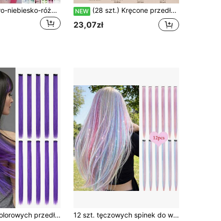
5 szt. fioletowo-niebiesko-różowe wsuwane przedłużenia do włosów 22 cale, długie proste syntetyczne pasma na klipsach, do przebrania na Halloween, cosplay, modne przyjęcie, prezent na Boże Narodzenie i Nowy Rok dla kobiet, na karnawał i festiwal muzyczny
(28 szt.) Kręcone przedłużenia włosów na szydełko – 1 opakowanie box braids, miękkie, wstępnie kręcone syntetyczne pasma do twistów i goddess braids, łatwe w montażu, naturalna czerń, na całą głowę
NEW
23,07zł
kcenty, doczepiane syntetyczne przedłużki do włosów, 22-calowe, tęczowe, kolorowe, proste dopinki do włosów dla dziewcząt i kobiet
12 szt. tęczowych spinek do włosów z dekoracją z brokatu - 22-calowe kolorowe przedłużenia do włosów dla kobiet