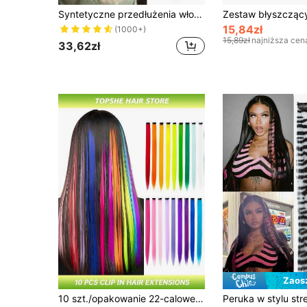
Syntetyczne przedłużenia włosów, proste przedłużenia włosów na klipsach 22 cale, 7 szt./zestaw, 16 klipsów, długie proste przedłużenia włosów na klipsach
15,84zł
(1000+)
15,89zł
najniższa cen
33,62zł
Zaos
10 szt./opakowanie 22-calowe kolorowe doczepiane włosy – długie, proste, syntetyczne włosy, w zestawie zielony kolor z motywem Dnia Świętego Patryka, idealne na festiwal Coachella, festiwale muzyczne, cosplay, imprezy i prezenty świąteczne dla kobiet