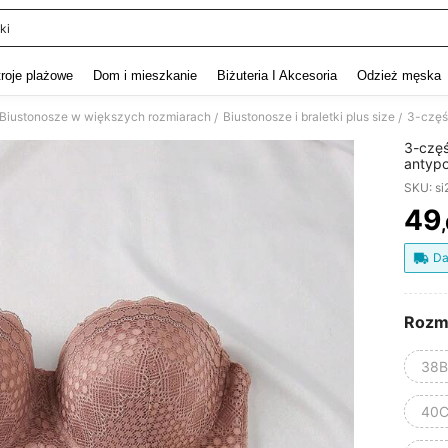
ki
and down arrow keys to navigate search Ostatnie wyszukiwanie and szukaj i znaj
troje plażowe
Dom i mieszkanie
Biżuteria I Akcesoria
Odzież męska
Biustonosze w większych rozmiarach
Biustonosze i braletki plus size
/
/
3-częś
antypo
SKU: s
49
PR
Da
Rozm
38B
40C