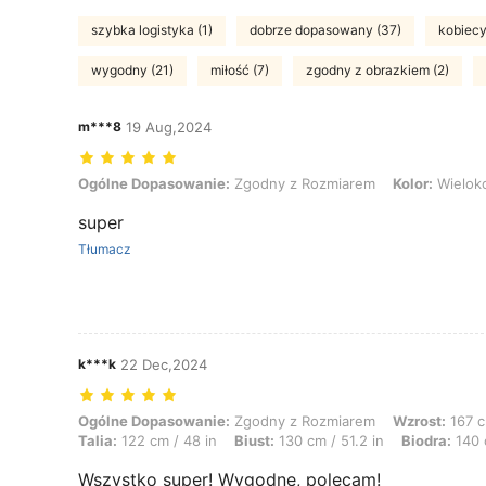
szybka logistyka (1)
dobrze dopasowany (37)
kobiecy
wygodny (21)
miłość (7)
zgodny z obrazkiem (2)
m***8
19 Aug,2024
Ogólne Dopasowanie: Zgodny z Rozmiarem, Kolor: Wielokolorowe,
Ogólne Dopasowanie:
Zgodny z Rozmiarem
Kolor:
Wielok
super
Tłumacz
k***k
22 Dec,2024
Ogólne Dopasowanie: Zgodny z Rozmiarem, Wzrost: 167 cm / 66 in, Wag
Ogólne Dopasowanie:
Zgodny z Rozmiarem
Wzrost:
167 c
Talia:
122 cm / 48 in
Biust:
130 cm / 51.2 in
Biodra:
140 
Wszystko super! Wygodne, polecam!