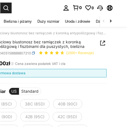
0
0
duj. Press Enter to select.
Bielizna i piżamy
Duży rozmiar
Uroda i zdrowie
Dzieci
Buty
D
3-częściowy biustonosz bez ramiączek z koronką antypoślizgową i fiszbinami dla puszystych, bielizna
ciowy biustonosz bez ramiączek z koronką
ślizgową i fiszbinami dla puszystych, bielizna
i2405158888807210
(1000+ Recenzje)
,00zł
ICE AND AVAILABILITY
Cena zawiera podatek VAT i cła
rmowa dostawa
iar
US
Standard
 (85C)
38C (85D)
40B (90C)
 (90D)
42B (95C)
42C (95D)