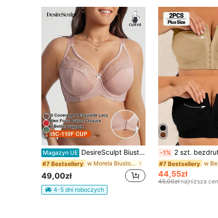
9
DesireSculpt Biustonosz z fiszbinami w kontrastowym kolorze dla kobiet w dużych rozmiarach z koronką i kokardką
2 szt. bezdrutowy biustonosz bandeau EssElegance Plus Size, z zapięciem z przodu, bezszwowy, ni
Magazyn UE
-1%
w Morela Biustonosze i braletki w dużych rozmiarac
#7 Bestsellery
#7 Bestsellery
44,55zł
49,00zł
45,00zł
najniższa ce
4-5 dni roboczych