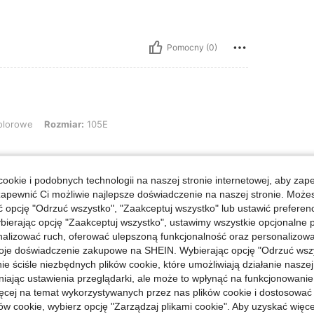
Pomocny (0)
Rozmiar: 105E
olorowe
Rozmiar:
105E
ookie i podobnych technologii na naszej stronie internetowej, aby zap
zapewnić Ci możliwie najlepsze doświadczenie na naszej stronie. Moż
Pomocny (0)
opcję "Odrzuć wszystko", "Zaakceptuj wszystko" lub ustawić preferen
bierając opcję "Zaakceptuj wszystko", ustawimy wszystkie opcjonalne pl
lizować ruch, oferować ulepszoną funkcjonalność oraz personalizować 
j Opinii
oje doświadczenie zakupowe na SHEIN. Wybierając opcję "Odrzuć wszy
ie ściśle niezbędnych plików cookie, które umożliwiają działanie nasze
niając ustawienia przeglądarki, ale może to wpłynąć na funkcjonowanie
ięcej na temat wykorzystywanych przez nas plików cookie i dostosować
ów cookie, wybierz opcję "Zarządzaj plikami cookie". Aby uzyskać więce