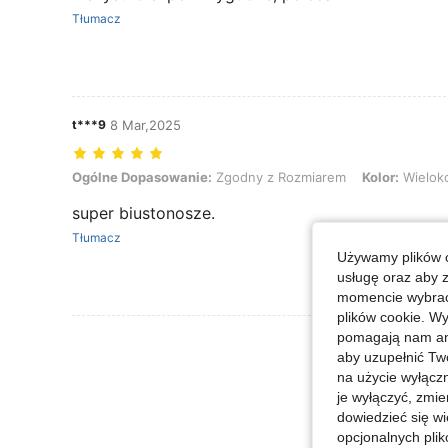
Tłumacz
t***9
8 Mar,2025
Ogólne Dopasowanie: Zgodny z Rozmiarem, Kolor: Wielokolorowe, 
Ogólne Dopasowanie:
Zgodny z Rozmiarem
Kolor:
Wielok
super biustonosze.
Tłumacz
Używamy plików c
usługę oraz aby 
momencie wybrać 
plików cookie. Wy
pomagają nam ana
Zobacz Więce
aby uzupełnić Tw
na użycie wyłączn
je wyłączyć, zmie
dowiedzieć się w
opcjonalnych plik