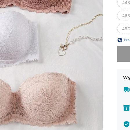
44B
46B
48C
Prz
Przepra
Wy