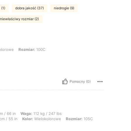
 (1)
dobra jakość (37)
niedrogie (9)
niewłaściwy rozmiar (2)
 Rozmiar: 100C
olorowe
Rozmiar:
100C
Pomocny (0)
a: 112 kg / 247 lbs, Talia: 122 cm / 48 in, Biust: 130 cm / 51.2 in, Biodra: 140 
m / 66 in
Waga:
112 kg / 247 lbs
cm / 55 in
Kolor:
Wielokolorowe
Rozmiar:
105C