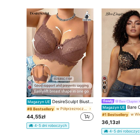
11
6
DesireSculpt Biustonosz z fiszbinami w świątecznym koronkowym patchworku w dużym rozmiarze
Bare Chapter
Magazyn UE
Bare Chapter 1 szt. biustonosz bez fi
Magazyn UE
w Półprzezroczysty Biustonosze w dużych rozmiarach
#8 Bestsellery
#1 Bestsellery
44,55zł
36,13zł
4-5 dni roboczych
4-5 dni roboczyc