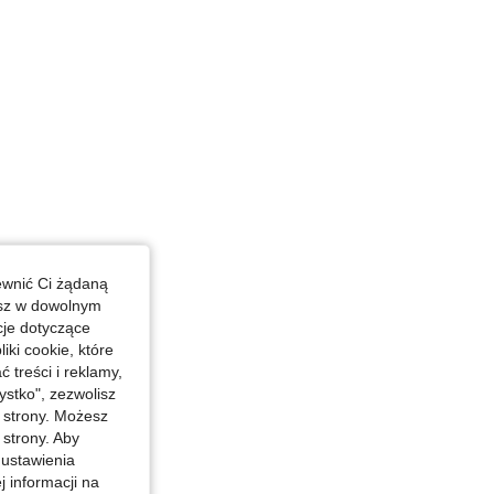
ewnić Ci żądaną
esz w dowolnym
cje dotyczące
iki cookie, które
treści i reklamy,
stko", zezwolisz
j strony. Możesz
 strony. Aby
 ustawienia
j informacji na