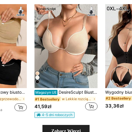
ewidoczny, z regulowanym tyłem, do codziennego noszenia, komfort na cały dzień
DesireSculpt Biustonosz koronkowy w czarnym kolorze z łatkami i miseczkami w dużym rozmiarze
Magazyn UE
#2 Bestsellery
w Bezprzewodowy Biustonosze i braletki w dużych ro
w Lekkie rozciągnięcie Biustonosze i braletki w du
#1 Bestsellery
33,36zł
41,59zł
na
4-5 dni roboczych
Zobacz Więcej