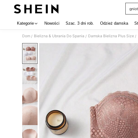
gniot
Use up 
Kategorie
Nowości
Szac. 3 dni rob.
Odzież damska
S
Dom
Bielizna & Ubrania Do Spania
Damska Bielizna Plus Size
/
/
/