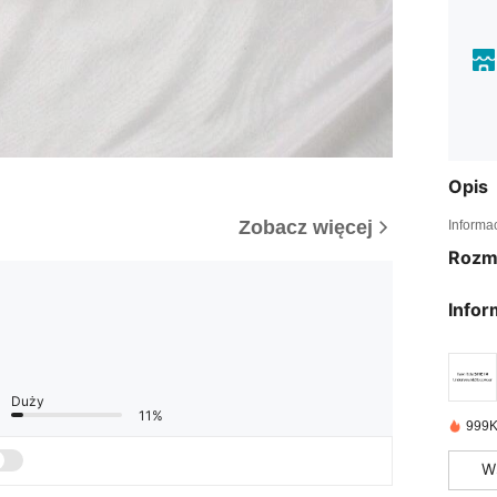
Opis
Zobacz więcej
Informa
Rozm
Infor
Duży
11%
999K
W