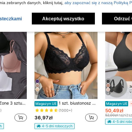
ia zebranych danych, kliknij tutaj,
aby zapoznać się z naszą Polityką P
asteczkami
Akceptuj wszystko
Odrzuć 
7
4
onoszy damskich w jednolitym kolorze, plus size, unoszących
1 szt. biustonosz damski plus size z koronką i łatkami na fiszbinach, wygodny, unoszący
Magazyn UE
Magazyn UE
50,49zł
)
(1000+)
52,00zł
najniżs
36,97zł
4-5 dni ro
h
4-5 dni roboczych