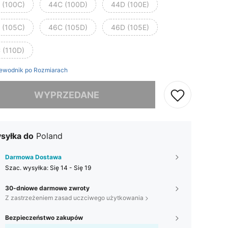
 (100C)
44C (100D)
44D (100E)
 (105C)
46C (105D)
46D (105E)
 (110D)
ewodnik po Rozmiarach
szamy ten produkt został wyprzedany.
WYPRZEDANE
syłka do
Poland
Darmowa Dostawa
Szac. wysyłka:
Się 14 - Się 19
30-dniowe darmowe zwroty
Z zastrzeżeniem zasad uczciwego użytkowania
Bezpieczeństwo zakupów