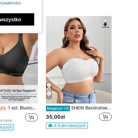
rywatności.
wszystko
8
1 szt. Biustonosz damski w minimalistycznym, wygodnym, jednolitym kolorze, żelowym, z nieusuwalnymi miseczkami, z fiszbinami i dużym rozmiarem
SHEIN Bezdrutowy biustonosz bandeau plus size, 1 szt.
-2%
Magazyn UE
35,00zł
za cena
4-5 dni roboczych
boczych