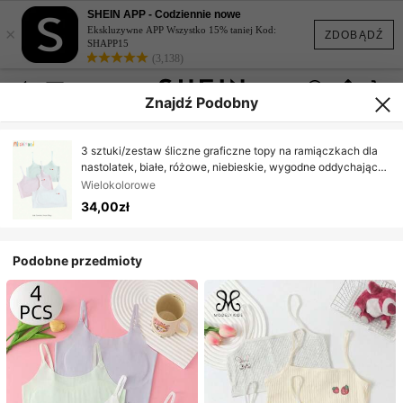
SHEIN APP - Codziennie nowe
×
Ekskluzywne APP Wszystko 15% taniej Kod:
ZDOBĄDŹ
SHAPP15
(3,138)
Znajdź Podobny
3 sztuki/zestaw śliczne graficzne topy na ramiączkach dla
nastolatek, białe, różowe, niebieskie, wygodne oddychające
majtki na ramiączkach
Wielokolorowe
34,00zł
Podobne przedmioty