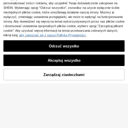
deau dla nastolatek
dzianiny, oddychającej, wygodnej i
4-5 dni roboczych
39,60zł
najniższa cena
personalizować treści i reklamy, aby uzupełnić Twoje doświadczenie zakupowe na
z krótkim rękawem
4-5 dni roboczych
SHEIN. Wybierając opcję "Odrzuć wszystko", zezwolisz na użycie wyłącznie ściśle
Biustonosze treningowe dla nastol
niezbędnych plików cookie, które umożliwiają działanie naszej strony. Możesz je
atek w jednolitym kolorze, proste i
16 Left
wyłączyć, zmieniając ustawienia przeglądarki, ale może to wpłynąć na funkcjonowanie
modne
51
strony. Aby dowiedzieć się więcej na temat wykorzystywanych przez nas plików cookie
,80zł
i dostosować ustawienia opcjonalnych plików cookie, wybierz opcję "Zarządzaj plikami
cookie". Aby uzyskać więcej informacji na temat przetwarzania zebranych danych,
4 sztuki/zestaw dziewczęcy śliczn
kliknij tutaj,
aby zapoznać się z naszą Polityką Prywatności.
y niedźwiadkowy nadruk, wygodn
1 Left
y bezszwowy biustonosz z ramiąc
45
,00zł
Odrzuć wszystko
zkami
Pokaż podobne produkty w magazynie
Zobacz Wszystko
Akceptuj wszystko
Przepraszamy ten produkt został wyprzedany.
Zarządzaj ciasteczkami
WYPRZEDANY
8
Girlism
1 szt. jedwabny biustonosz bandea
SHEIN Girlism Minimalis
Magazyn UE
29
u przeciw prześwitowi, bez ramiąc
30
tyczny, wygodny biustonosz z mar
,20zł
,47zł
zek, jednoczęściowy, z odkrytymi
szczeniami i usztywnieniem dla dzi
plecami, dla nastoletnich dziewczą
ewcząt w wieku od 1 do 2 lat
4-5 dni roboczych
Biustonosz sportowy na ramiączka
t, na lato
25
ch dla dziewcząt w wieku przedsz
,81zł
kolnym, bezszwowy biustonosz be
z fiszbin dla uczennic szkoły podst