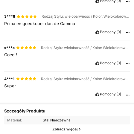
Pomocny
(0)
3***8
Rodzaj Stylu: wielobarwność / Kolor: Wielokolorowe / Rozmiar: 11 szt. (1 sztuka)
Prima
en
goedkoper
dan
de
Gamma
Pomocny
(0)
s***e
Rodzaj Stylu: wielobarwność / Kolor: Wielokolorowe / Rozmiar: 44 szt./zestaw
Goed
!
Pomocny
(0)
4***1
Rodzaj Stylu: wielobarwność / Kolor: Wielokolorowe / Rozmiar: 11 szt. (1 sztuka)
Super
Pomocny
(0)
Szczegóły Produktu
Materiał:
Stal Nierdzewna
Zobacz więcej