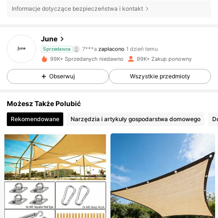
Informacje dotyczące bezpieczeństwa i kontakt
June
6.9K Obserwujący
4,87
7***a
zapłacono
1 dzień temu
Sprzedawca
99K+ Sprzedanych niedawno
99K+ Zakup ponowny
6.9K Obserwujący
4,87
Obserwuj
Wszystkie przedmioty
Możesz Także Polubić
6.9K Obserwujący
4,87
Rekomendowane
Narzędzia i artykuły gospodarstwa domowego
D
6.9K Obserwujący
4,87
6.9K Obserwujący
4,87
6.9K Obserwujący
4,87