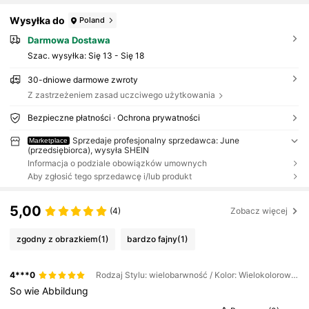
Wysyłka do
Poland
Darmowa Dostawa
Szac. wysyłka:
Się 13 - Się 18
30-dniowe darmowe zwroty
Z zastrzeżeniem zasad uczciwego użytkowania
Bezpieczne płatności · Ochrona prywatności
Sprzedaje profesjonalny sprzedawca: June
Marketplace
(przedsiębiorca), wysyła SHEIN
Informacja o podziale obowiązków umownych
Aby zgłosić tego sprzedawcę i/lub produkt
5,00
(4)
Zobacz więcej
zgodny z obrazkiem
(1)
bardzo fajny
(1)
4***0
Rodzaj Stylu: wielobarwność / Kolor: Wielokolorowe / Rozmiar: 44 szt./zestaw
So
wie
Abbildung