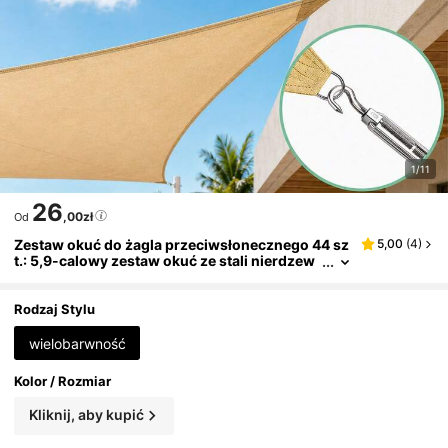
1/11
26
,00zł
Od
Zestaw okuć do żagla przeciwsłonecznego 44 sz
5,00
(
4
)
t.: 5,9-calowy zestaw okuć ze stali nierdzew
nej, wytrzymałe i odporne na warunki atmosf
eryczne akcesoria do trójkątnych/kwadratowyc
h/prostokątnych żagli przeciwsłonecznych na ze
Rodzaj Stylu
wnątrz, na taras, do ogrodu i na podwórko
wielobarwność
Kolor / Rozmiar
Kliknij, aby kupić