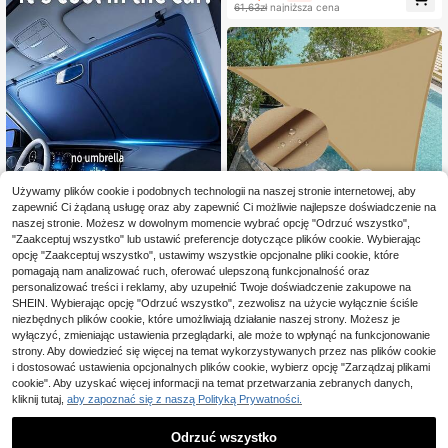
61,63zł
najniższa cena
na plażę, do przygód na świeżym p
owietrzu, parasol przeciwsłoneczn
y, mata piknikowa na zewnątrz, na
kemping, trawnik, plażę (słupki nie
są dołączone)
Używamy plików cookie i podobnych technologii na naszej stronie internetowej, aby
zapewnić Ci żądaną usługę oraz aby zapewnić Ci możliwie najlepsze doświadczenie na
naszej stronie. Możesz w dowolnym momencie wybrać opcję "Odrzuć wszystko",
"Zaakceptuj wszystko" lub ustawić preferencje dotyczące plików cookie. Wybierając
Przenośna osłona przeciwsłoneczn
Żagiel przeciwsłoneczny, sprzeda
opcję "Zaakceptuj wszystko", ustawimy wszystkie opcjonalne pliki cookie, które
a na przednią szybę samochodu, u
wany pojedynczo, trójkątny/prosto
30 Left
pomagają nam analizować ruch, oferować ulepszoną funkcjonalność oraz
44
,13zł
niwersalna składana osłona na prze
kątny, wodoodporny, blokuje 98% p
personalizować treści i reklamy, aby uzupełnić Twoje doświadczenie zakupowe na
25
dnią szybę, odpowiednia dla samoc
romieni UV, odpowiedni na tarasy, d
,81zł
SHEIN. Wybierając opcję "Odrzuć wszystko", zezwolisz na użycie wyłącznie ściśle
hodów osobowych, SUV-ów i cięża
o ogrodów, basenów i na camping,
niezbędnych plików cookie, które umożliwiają działanie naszej strony. Możesz je
rówek, izolacja termiczna i ochrona
zawiera sznury do samodzielnego
wyłączyć, zmieniając ustawienia przeglądarki, ale może to wpłynąć na funkcjonowanie
UV, letni akcesorium samochodowe
montażu
strony. Aby dowiedzieć się więcej na temat wykorzystywanych przez nas plików cookie
i dostosować ustawienia opcjonalnych plików cookie, wybierz opcję "Zarządzaj plikami
cookie". Aby uzyskać więcej informacji na temat przetwarzania zebranych danych,
kliknij tutaj,
aby zapoznać się z naszą Polityką Prywatności.
Odrzuć wszystko