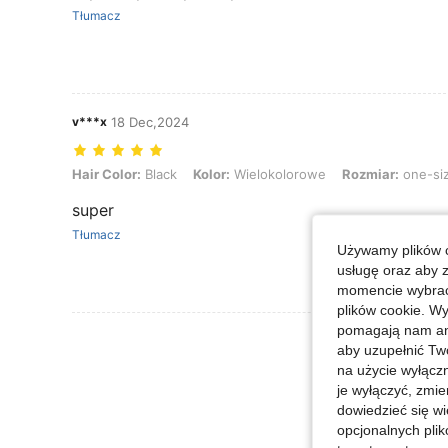
Tłumacz
v***x
18 Dec,2024
Hair Color: Black, Kolor: Wielokolorowe, Rozmiar: one-size
Hair Color:
Black
Kolor:
Wielokolorowe
Rozmiar:
one-si
super
Tłumacz
Używamy plików c
usługę oraz aby 
momencie wybrać 
plików cookie. Wy
pomagają nam ana
Zobacz Więce
aby uzupełnić Tw
na użycie wyłączn
je wyłączyć, zmie
dowiedzieć się w
opcjonalnych plik