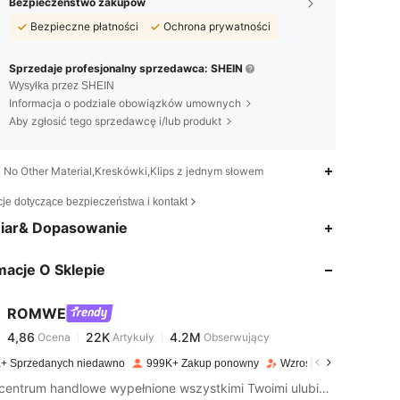
Bezpieczeństwo zakupów
Bezpieczne płatności
Ochrona prywatności
Sprzedaje profesjonalny sprzedawca: SHEIN
Wysyłka przez SHEIN
Informacja o podziale obowiązków umownych
Aby zgłosić tego sprzedawcę i/lub produkt
No Other Material,Kreskówki,Klips z jednym słowem
cje dotyczące bezpieczeństwa i kontakt
4,86
22K
4.2M
iar& Dopasowanie
macje O Sklepie
4,86
22K
4.2M
ROMWE
4,86
22K
4.2M
Ocena
Artykuły
Obserwujący
p***2
zapłacono
1 dzień temu
+ Sprzedanych niedawno
999K+ Zakup ponowny
Wzrost ilości obserwują
4,86
22K
4.2M
Jak e-centrum handlowe wypełnione wszystkimi Twoimi ulubionymi stylami społecznościowymi (wreszcie). Postaw na estetykę dzięki strojom i dekoracjom ROMWE, które widziałeś – i które pokochałeś – w Internecie, a także wszystkim ciemnym kawałkom popu, o których nigdy nie wiedziałeś, że potrzebujesz.