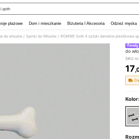
i goth
and down arrow keys to navigate search Ostatnie wyszukiwanie and szukaj i znaj
troje plażowe
Dom i mieszkanie
Biżuteria I Akcesoria
Odzież męska
ia do włosów
Spinki do Włosów
/
/
do wło
spinki
SKU: r
17
,
PR
Da
Kolor
Rozm