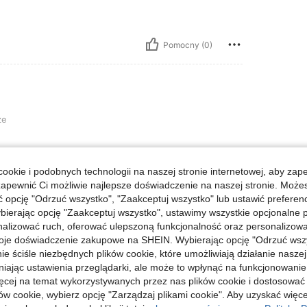
Pomocny (0)
ze
ookie i podobnych technologii na naszej stronie internetowej, aby zap
zapewnić Ci możliwie najlepsze doświadczenie na naszej stronie. Moż
Pomocny (0)
opcję "Odrzuć wszystko", "Zaakceptuj wszystko" lub ustawić preferen
bierając opcję "Zaakceptuj wszystko", ustawimy wszystkie opcjonalne pl
lizować ruch, oferować ulepszoną funkcjonalność oraz personalizować 
j Opinii
oje doświadczenie zakupowe na SHEIN. Wybierając opcję "Odrzuć wszy
ie ściśle niezbędnych plików cookie, które umożliwiają działanie nasze
niając ustawienia przeglądarki, ale może to wpłynąć na funkcjonowanie
ięcej na temat wykorzystywanych przez nas plików cookie i dostosować
ów cookie, wybierz opcję "Zarządzaj plikami cookie". Aby uzyskać więce