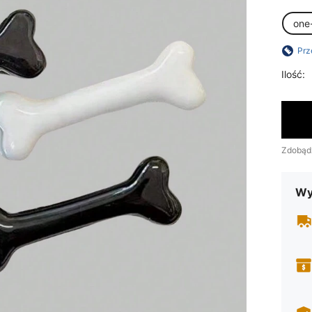
one
Prz
Ilość:
Zdobąd
Wy