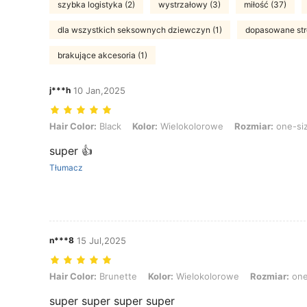
szybka logistyka (2)
wystrzałowy (3)
miłość (37)
dla wszystkich seksownych dziewczyn (1)
dopasowane stro
brakujące akcesoria (1)
j***h
10 Jan,2025
Hair Color: Black, Kolor: Wielokolorowe, Rozmiar: one-size
Hair Color:
Black
Kolor:
Wielokolorowe
Rozmiar:
one-si
super 👍
Tłumacz
n***8
15 Jul,2025
Hair Color: Brunette, Kolor: Wielokolorowe, Rozmiar: one-size
Hair Color:
Brunette
Kolor:
Wielokolorowe
Rozmiar:
one
super super super super