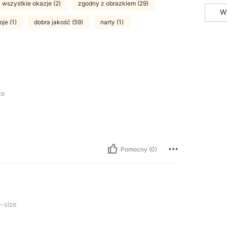
wszystkie okazje (2)
zgodny z obrazkiem (29)
W
je (1)
dobra jakość (59)
narty (1)
ze
Pomocny (0)
-size