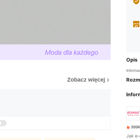
Opis
Informa
Zobacz więcej
Rozm
Infor
999K