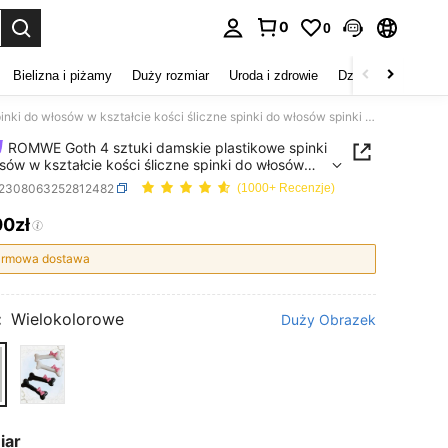
0
0
duj. Press Enter to select.
Bielizna i piżamy
Duży rozmiar
Uroda i zdrowie
Dzieci
Buty
D
ROMWE Goth 4 sztuki damskie plastikowe spinki do włosów w kształcie kości śliczne spinki do włosów spinki do włosów spinki do włosów spinki do włosów
ROMWE Goth 4 sztuki damskie plastikowe spinki
sów w kształcie kości śliczne spinki do włosów
 do włosów spinki do włosów spinki do włosów
c2308063252812482
(1000+ Recenzje)
00zł
ICE AND AVAILABILITY
rmowa dostawa
:
Wielokolorowe
Duży Obrazek
iar