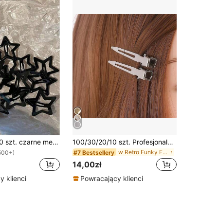
8/10/20/40/50 szt. czarne metalowe spinki do włosów w kształcie gwiazdki, mini, w stylu Y2K, słodkie damskie akcesoria do włosów
100/30/20/10 szt. Profesjonalne metalowe spinki do włosów, nadające objętości odrostom, akcesoria do włosów, narzędzia DIY, jesień, podróże, narzędzia do stylizacji włosów, akcesoria damskie, produkty do pielęgnacji włosów, prezenty, prezenty dla kobiet, ozdoby do włosów, spinki do włosów
w Retro Funky Fashion Picks Akcesoria do włosów dl
#7 Bestsellery
500+)
14,00zł
 klienci
Powracający klienci