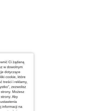
ewnić Ci żądaną
esz w dowolnym
cje dotyczące
iki cookie, które
treści i reklamy,
stko", zezwolisz
j strony. Możesz
 strony. Aby
 ustawienia
j informacji na