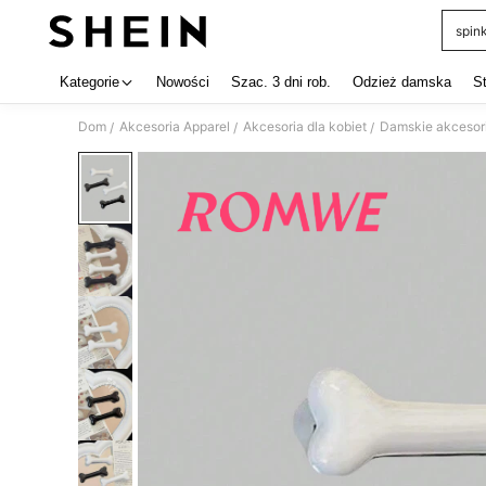
spink
Use up 
Kategorie
Nowości
Szac. 3 dni rob.
Odzież damska
S
Dom
Akcesoria Apparel
Akcesoria dla kobiet
Damskie akcesor
/
/
/