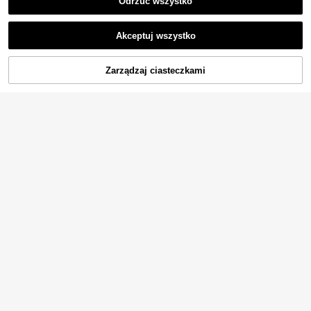
Odrzuć wszystko
Akceptuj wszystko
Zarządzaj ciasteczkami
DODAJ DO KOSZYKA