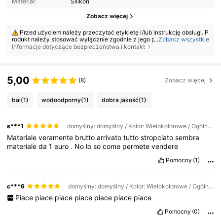
Materiał:
Silikon
Zobacz więcej
Przed użyciem należy przeczytać etykietę i/lub instrukcję obsługi. P
rodukt należy stosować wyłącznie zgodnie z jego przeznaczeniem, ok
...
Zobacz wszystkie
reślonym przez producenta. Nie należy używać produktu, jeśli jest usz
Informacje dotyczące bezpieczeństwa i kontakt
kodzony, zanieczyszczony, działa nieprawidłowo lub wygląda nietypo
wo. Przechowywać w warunkach określonych na etykiecie. Przechow
ywać poza zasięgiem dzieci.
5,00
(8)
Zobacz więcej
bal
(1)
wodoodporny
(1)
dobra jakość
(1)
s***1
domyślny: domyślny / Kolor: Wielokolorowe / Ogólny opis: 5 x 50 cm - bez pudełka
Materiale
veramente
brutto
arrivato
tutto
stropciato
sembra
materiale
da
1
euro
.
No
lo
so
come
permete
vendere
Pomocny
(1)
c***6
domyślny: domyślny / Kolor: Wielokolorowe / Ogólny opis: 5 x 300 cm - bez pudełka
Piace
piace
piace
piace
piace
piace
piace
Pomocny
(0)