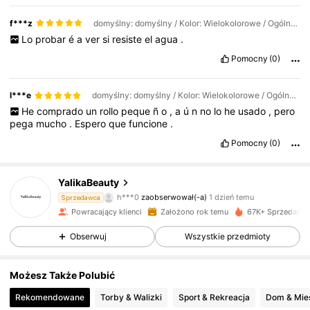
f***z
domyślny: domyślny / Kolor: Wielokolorowe / Ogólny opis: 5 x 100 cm - bez pudełka
Lo
probar
é
a
ver
si
resiste
el
agua
.
Pomocny
(0)
l***e
domyślny: domyślny / Kolor: Wielokolorowe / Ogólny opis: 5 x 50 cm - bez pudełka
He
comprado
un
rollo
peque
ñ
o
,
a
ú
n
no
lo
he
usado
,
pero
pega
mucho
.
Espero
que
funcione
.
Pomocny
(0)
952 Obserwujący
4,86
YalikaBeauty
h***0
zaobserwował(-a)
1 dzień temu
Sprzedawca
A***i
przegląda
952 Obserwujący
4,86
Powracający klienci
Założono rok temu
67K+ Sprzedanyc
Obserwuj
Wszystkie przedmioty
952 Obserwujący
4,86
Możesz Także Polubić
Rekomendowane
Torby & Walizki
Sport & Rekreacja
Dom &
952 Obserwujący
4,86