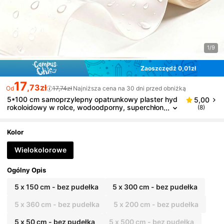
1/9
Zaoszczędź 0,01zł
17
,73zł
Od
17,74zł
Najniższa cena na 30 dni przed obniżką
5*100 cm samoprzylepny opatrunkowy plaster hyd
5,00
rokoloidowy w rolce, wodoodporny, superchłon
(8)
ny, odpowiedni do pielęgnacji ran
Kolor
Wielokolorowe
Ogólny Opis
5 x 150 cm - bez pudełka
5 x 300 cm - bez pudełka
5 x 360 cm - bez pudełka
5 x 200 cm - bez pudełka
5 x 50 cm - bez pudełka
5 x 500 cm - bez pudełka