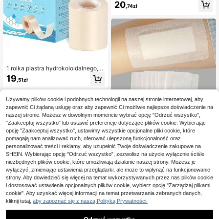
20
osowo, do apteczki pierwszej pomo
,74zł
cy
1 rolka plastra hydrokoloidalnego, p
laster maskujący blizny, duży rozmi
19
,51zł
ar, samoprzylepny, superchłonny, el
astyczny i wodoodporny, do samod
zielnego docinania, 5 cm x 150 cm
Używamy plików cookie i podobnych technologii na naszej stronie internetowej, aby
zapewnić Ci żądaną usługę oraz aby zapewnić Ci możliwie najlepsze doświadczenie na
naszej stronie. Możesz w dowolnym momencie wybrać opcję "Odrzuć wszystko",
Zaoszczędź 0,03zł
"Zaakceptuj wszystko" lub ustawić preferencje dotyczące plików cookie. Wybierając
18/32 szt. samoprzylepnych opatru
opcję "Zaakceptuj wszystko", ustawimy wszystkie opcjonalne pliki cookie, które
nków, oddychających bandaży z g
33 Left
pomagają nam analizować ruch, oferować ulepszoną funkcjonalność oraz
azy, taśm do mocowania bandaży,
personalizować treści i reklamy, aby uzupełnić Twoje doświadczenie zakupowe na
13
taśm sportowych i akcesoriów
,89zł
13,92zł
najniższa cena
SHEIN. Wybierając opcję "Odrzuć wszystko", zezwolisz na użycie wyłącznie ściśle
niezbędnych plików cookie, które umożliwiają działanie naszej strony. Możesz je
wyłączyć, zmieniając ustawienia przeglądarki, ale może to wpłynąć na funkcjonowanie
strony. Aby dowiedzieć się więcej na temat wykorzystywanych przez nas plików cookie
i dostosować ustawienia opcjonalnych plików cookie, wybierz opcję "Zarządzaj plikami
cookie". Aby uzyskać więcej informacji na temat przetwarzania zebranych danych,
kliknij tutaj,
aby zapoznać się z naszą Polityką Prywatności.