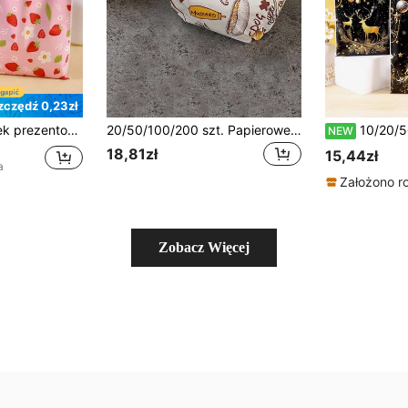
zczędź 0,23zł
lonymi liśćmi, uniwersalne opakowania prezentowe, odpowiednie na domowe spotkania, urodziny i wesela
20/50/100/200 szt. Papierowe wkładki odporne na tłuszcz do kanapek, burgerów, roladek, smażonego kurczaka, pieczonych skrzydełek, 30 cm x 30 cm
10/20/50 szt. świątecznych torebek prezentowych na Boże Narodzenie, czarno-złote, z motywem choinki, renifera i bałw
NEW
18,81zł
15,44zł
a
Założono r
Zobacz Więcej