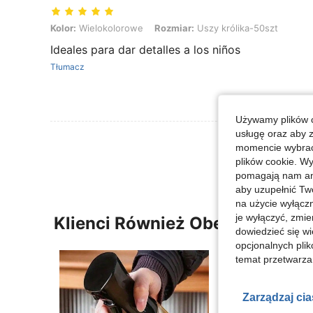
Kolor: Wielokolorowe, Rozmiar: Uszy królika-50szt
Kolor:
Wielokolorowe
Rozmiar:
Uszy królika-50szt
Ideales para dar detalles a los niños
Tłumacz
Używamy plików c
usługę oraz aby 
Zobacz Więce
momencie wybrać 
plików cookie. Wy
pomagają nam ana
aby uzupełnić Tw
na użycie wyłączn
je wyłączyć, zmie
Klienci Również Obejrzeli
dowiedzieć się w
opcjonalnych plik
temat przetwarzan
Zarządzaj ci