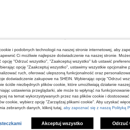
Pomocny (0)
ookie i podobnych technologii na naszej stronie internetowej, aby zap
zapewnić Ci możliwie najlepsze doświadczenie na naszej stronie. Moż
j Opinii
opcję "Odrzuć wszystko", "Zaakceptuj wszystko" lub ustawić preferen
bierając opcję "Zaakceptuj wszystko", ustawimy wszystkie opcjonalne pl
lizować ruch, oferować ulepszoną funkcjonalność oraz personalizować 
oje doświadczenie zakupowe na SHEIN. Wybierając opcję "Odrzuć wszy
ie ściśle niezbędnych plików cookie, które umożliwiają działanie nasze
niając ustawienia przeglądarki, ale może to wpłynąć na funkcjonowanie
ięcej na temat wykorzystywanych przez nas plików cookie i dostosować
ów cookie, wybierz opcję "Zarządzaj plikami cookie". Aby uzyskać więce
ia zebranych danych, kliknij tutaj,
aby zapoznać się z naszą Polityką P
asteczkami
Akceptuj wszystko
Odrzuć 