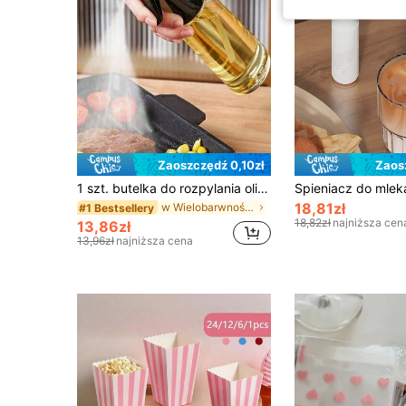
Zaoszczędź 0,10zł
Zaos
1 szt. butelka do rozpylania oliwy z oliwek do kuchni, dozownik na sos sojowy, ocet i przyprawy do kampingu, BBQ, pieczenia, gotowania i sałatek, szczelny, do fitnessu i grilla, łatwy do czyszczenia, powrót do szkoły
18,81zł
w Wielobarwność Przybory do pieczenia i ciasta
#1 Bestsellery
18,82zł
najniższa cen
13,86zł
13,96zł
najniższa cena