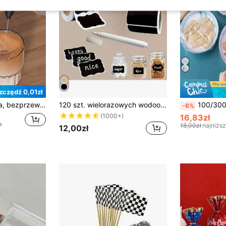
zczędź 0,01zł
Spieniacz do mleka, bezprzewodowa zasilana bateryjnie maszyna do spieniania mleka, mikser do koktajli mlecznych, narzędzie do pieczenia w domu, transgraniczna spieniarka do mleka, kawa
120 szt. wielorazowych wodoodpornych etykiet tablicowych z 1 pisakiem do etykiet – usuwalne naklejki do pojemników do przechowywania, słoików typu mason, butelek, spiżarni, artykułów biurowych, słoików na przyprawy, pudełek na żywność, szklanych słoików, pokoju do rękodzieła; prostokątne/falowane samoprzylepne etykiety z papieru kraft do pakowania, etykietowania i organizowania, akcesoria na przyjęcia i prezenty, ślub, artykuły szkolne, powrót do szkoły, dekoracje do domu, akcesoria kuchenne, naturalny wygląd | wodoodporne naklejki, etykiety na puszki, etykiety spożywcze
100/300 szt. Jednorazowe opakowanie plastikowe, odpowiedni
-6%
(1000+)
16,83zł
a
18,00zł
najniżs
12,00zł