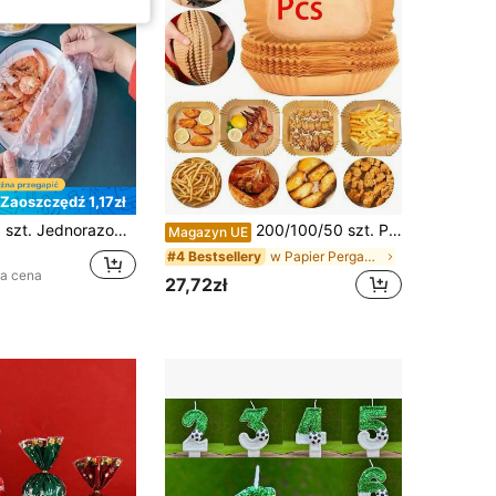
Zaoszczędź 1,17zł
e do przechowywania żywności, lodówki, resztek, owoców, pikniku, grilla - wysokiej jakości artykuły kuchenne
200/100/50 szt. Papier do pieczenia, papier do frytkownicy powietrznej, pochłaniający tłuszcz, oddzielający wodę od oleju, nieprzywierający, uniwersalne ramki do papieru, jednorazowe ramki do pieczenia z nieprzywierającą powierzchnią do frytkownicy powietrznej, odpowiednie do żywności, akcesoria do frytkownicy powietrznej, papier do pieczenia, pieczenie, pieczenie w kuchence mikrofalowej, gotowanie z nieprzywierającą powierzchnią, kwadratowy papier do frytkownicy powietrznej, kuchnia, łazienka, dom, artykuły gospodarstwa domowego
Magazyn UE
w Papier Pergamin
#4 Bestsellery
za cena
27,72zł