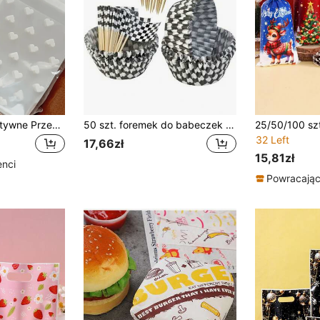
50/100 sztuk Kreatywne Przezroczyste Sercowe Samoprzylepne Torebki Do Pakowania Ciasteczek, Cukierków I Deserów, Nadające Się Do Pakowania Prezentów I Upominków, Idealne Na Walentynki, Śluby I Inne Uroczystości
50 szt. foremek do babeczek + 50 szt. flag, wysokiej jakości papierowe foremki do ciast w motywie wyścigowym, czarno-biała kratka, do tortów na przyjęcia urodzinowe, pieczenia muffinek, biszkoptów i musów, odporne na wysoką temperaturę
32 Left
17,66zł
15,81zł
enci
Powracający