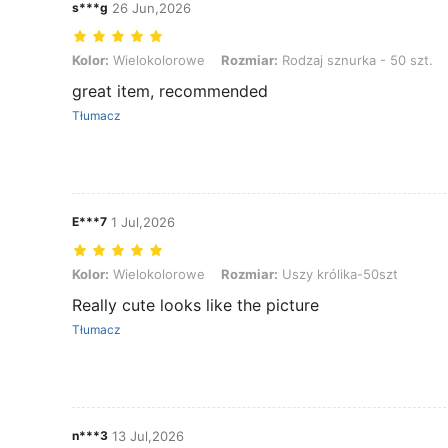
s***g
26 Jun,2026
Kolor: Wielokolorowe, Rozmiar: Rodzaj sznurka - 50 szt.
Kolor:
Wielokolorowe
Rozmiar:
Rodzaj sznurka - 50 szt.
great item, recommended
Tłumacz
E***7
1 Jul,2026
Kolor: Wielokolorowe, Rozmiar: Uszy królika-50szt
Kolor:
Wielokolorowe
Rozmiar:
Uszy królika-50szt
Really cute looks like the picture
Tłumacz
n***3
13 Jul,2026