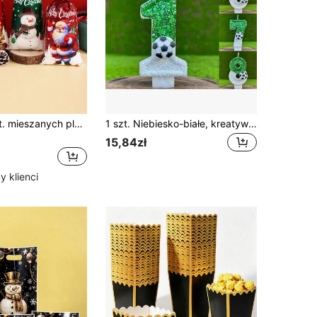
25/50/100 szt. mieszanych plastikowych torebek prezentowych na Boże Narodzenie, urocze wzory Mikołaja, bałwana, renifera i choinki, trwałe przezroczyste woreczki na cukierki ze złotymi wiązaniami, dekoracje domowe na Boże Narodzenie 2026, torebki prezentowe na imprezę świąteczną, Szczęśliwy Nowy Rok 2027, akcesoria do pakowania prezentów na zimowe święta, Boże Narodzenie, dekoracje świąteczne, prezenty świąteczne, dekoracje na Boże Narodzenie
1 szt. Niebiesko-białe, kreatywne świeczki urodzinowe w stylu piłkarskim, 0-9, dekoracja urodzinowa, ozdoba na tort, odpowiednie na torty dla dziewczynek i chłopców, torty weselne, rocznice, przyjęcia, dekoracje urodzinowe, romantyczne dodatki na przyjęcia, pojedyncze imprezy, dekoracje tortów urodzinowych, ręcznie robione świeczki na przyjęcia urodzinowe, Dzień Ojca, Dzień Matki, imprezy tematyczne
15,84zł
 klienci