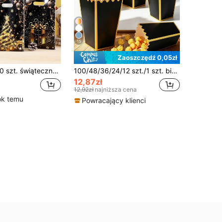
15
Zaoszczędź 0,05zł
anka, plastikowe torby typu tote, zimowe upominki na imprezę świąteczną, do pakowania prezentów, torby zakupowe detaliczne, akcesoria dla małych firm, opakowania na prezenty świąteczne, dekoracje bożonarodzeniowe, prezenty noworoczne
100/48/36/24/12 szt./1 szt. białe pudełka na popcorn, mini pudełka na popcorn 2 x 4,5 x 3 cale, dekoracja na wieczór filmowy, Boże Narodzenie/Halloween
12,87zł
12,92zł
najniższa cena
ok temu
Powracający klienci