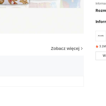
Informa
Rozm
Infor
3.1M
Zobacz więcej
W