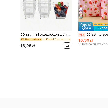
Zaos
50 szt. mini przezroczystych kubeczków na desery 60 ml (kubeczki do fotografii deserów), wielorazowe, odpowiednie do ciast, puddingów, galaretek i przystawek, idealne na wesela, przyjęcia, spotkania urodzinowe, modne ekspozycje deserów i jedzenie na świeżym powietrzu, do jogurtu, panna , sernika, puddingu, galaretki i przystawek
50 szt. torebek prezentowych z wzorem truskawki i stokrotki, plastikowe torebki prezentowe z czerwonymi truskawkami i zie
-1%
w Kubki Deserowe
#1 Bestsellery
16,39zł
16,62zł
najniższa cen
13,96zł