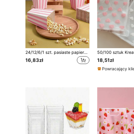
24/12/6/1 szt. pasiaste papierowe pudełka na popcorn, akcesoria na przyjęcie powrotu do szkoły, pudełka na cukierki na przyjęcie urodzinowe, odpowiednie do popcornu, frytek, smażonego kurczaka i przekąsek, torby prezentowe na jedzenie, akcesoria do wypieków ślubnych, pojemniki na przekąski do kina
16,83zł
18,51zł
Powracający kli