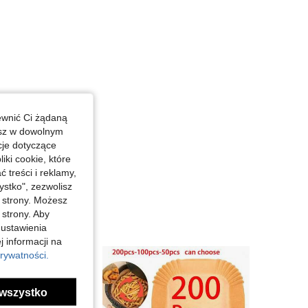
ewnić Ci żądaną
esz w dowolnym
cje dotyczące
iki cookie, które
treści i reklamy,
stko", zezwolisz
j strony. Możesz
 strony. Aby
 ustawienia
j informacji na
rywatności.
wszystko