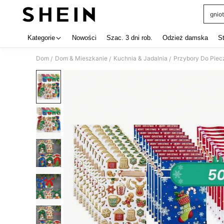
gniot
Use up 
Kategorie
Nowości
Szac. 3 dni rob.
Odzież damska
S
Dom
Dom & Mieszkanie
Kuchnia & Jadalnia
Przybory Do Piec
/
/
/