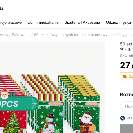
ki
and down arrow keys to navigate search Ostatnie wyszukiwanie and szukaj i znaj
troje plażowe
Dom i mieszkanie
Biżuteria I Akcesoria
Odzież męska
zenia
Pakowanie
/
/
50 szt
ściąga
Święte
SKU: s
miesza
przyję
27
,
PR
pakowa
wzory
Da
Rozm
Usz
Prz
Przepra