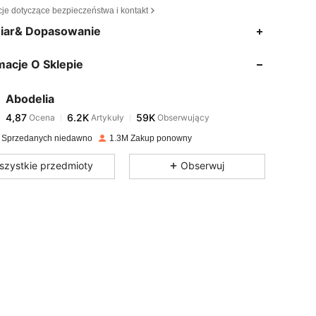
cje dotyczące bezpieczeństwa i kontakt
4,87
6.2K
59K
iar& Dopasowanie
macje O Sklepie
4,87
6.2K
59K
Abodelia
4,87
6.2K
59K
Ocena
Artykuły
Obserwujący
D***a
zapłacono
1 dzień temu
 Sprzedanych niedawno
1.3M Zakup ponowny
4,87
6.2K
59K
szystkie przedmioty
Obserwuj
4,87
6.2K
59K
4,87
6.2K
59K
4,87
6.2K
59K