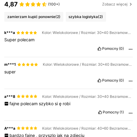
4,87
(100+)
Zobacz więcej
zamierzam kupić ponownie
(2)
szybka logistyka
(2)
k***a
Kolor: Wielokolorowe / Rozmiar: 30*40 Bezramowy / Wzór: A
Super
polecam
Pomocny
(0)
m***1
Kolor: Wielokolorowe / Rozmiar: 30*40 Bezramowy / Wzór: A
super
Pomocny
(0)
a***8
Kolor: Wielokolorowe / Rozmiar: 30*40 Bezramowy / Wzór: A
fajne
polecam
szybko
si
ę
robi
Pomocny
(1)
A***a
Kolor: Wielokolorowe / Rozmiar: 40*60 Bezramowe / Wzór: A
bardzo
fajne
,
przyszlo
jak
na
zdjeciu