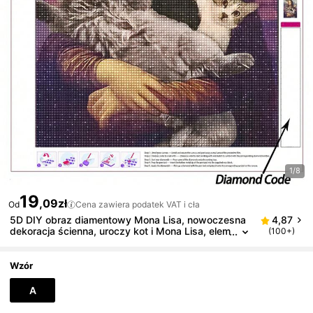
1/8
19
,09zł
Od
Cena zawiera podatek VAT i cła
5D DIY obraz diamentowy Mona Lisa, nowoczesna
4,87
dekoracja ścienna, uroczy kot i Mona Lisa, elem
(100+)
enty sztuki międzypokoleniowej, ręcznie robion
y obraz dekoracyjny, HD zestaw mozaikowy DIY, re
laksujące malowanie diamentowe, ćwiczenia umieję
Wzór
tności DIY i koncentracji
A