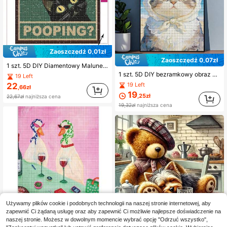
Zaoszczędź 0,01zł
Zaoszczędź 0,07zł
1 szt. 5D DIY Diamentowy Malunek Zabawnego Kota Dekoracja Łazienki, Zestaw Diamentowego Malowania Sztuki Dla Dorosłych, Humorystyczny Diamentowy Malunek Czarnego Kota Do Dekoracji Łazienki Lub Domu
1 szt. 5D DIY bezramkowy obraz diamentowy "Kot z koronkową chustką na głowie nad brzegiem morza", wielorozmiarowy mozaikowy zestaw do malowania diamentowego z pełnymi okrągłymi diamentami akrylowymi, idealny do dekoracji biurka, blatu i ścian w domu
19 Left
22
19 Left
,66zł
19
,25zł
22,67zł
najniższa cena
19,32zł
najniższa cena
Używamy plików cookie i podobnych technologii na naszej stronie internetowej, aby
zapewnić Ci żądaną usługę oraz aby zapewnić Ci możliwie najlepsze doświadczenie na
naszej stronie. Możesz w dowolnym momencie wybrać opcję "Odrzuć wszystko",
1 szt. 5D DIY obraz diamentowy, odpowiedni dla początkujących, pełne okrągłe diamenty, pełne wiercenie płótna, zawiera zestaw narzędzi do malowania diamentowego i błyszczące wielościenne sztuczne diamenty, bez ramy, dostępne w wielu rozmiarach, idealny wybór do dekoracji ścian w domu