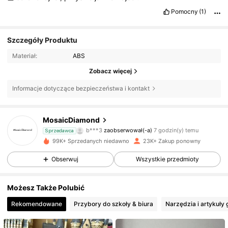
Pomocny
(1)
Szczegóły Produktu
Materiał:
ABS
Zobacz więcej
Informacje dotyczące bezpieczeństwa i kontakt
4.2K Obserwujący
4,91
MosaicDiamond
b***3
zaobserwował(-a)
7 godzin(y) temu
Sprzedawca
99K+ Sprzedanych niedawno
23K+ Zakup ponowny
4.2K Obserwujący
4,91
Obserwuj
Wszystkie przedmioty
4.2K Obserwujący
4,91
Możesz Także Polubić
Rekomendowane
Przybory do szkoły & biura
Narzędzia i artykuł
4.2K Obserwujący
4,91