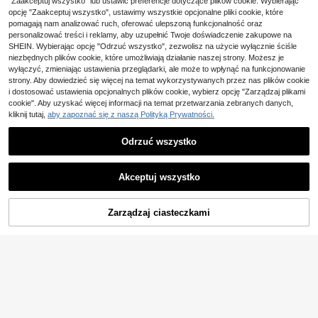
"Zaakceptuj wszystko" lub ustawić preferencje dotyczące plików cookie. Wybierając
1 szt. zestaw DIY do malowania diamentowego 5D z wzorem misia teddy, okrągłe pełne diamenty, mozaika artystyczna, dekoracja ścienna do domu, bez ramki
NEW
9 Left
opcję "Zaakceptuj wszystko", ustawimy wszystkie opcjonalne pliki cookie, które
19
19
pomagają nam analizować ruch, oferować ulepszoną funkcjonalność oraz
,00zł
,00zł
personalizować treści i reklamy, aby uzupełnić Twoje doświadczenie zakupowe na
Mała ilość zwrotów
SHEIN. Wybierając opcję "Odrzuć wszystko", zezwolisz na użycie wyłącznie ściśle
niezbędnych plików cookie, które umożliwiają działanie naszej strony. Możesz je
wyłączyć, zmieniając ustawienia przeglądarki, ale może to wpłynąć na funkcjonowanie
strony. Aby dowiedzieć się więcej na temat wykorzystywanych przez nas plików cookie
i dostosować ustawienia opcjonalnych plików cookie, wybierz opcję "Zarządzaj plikami
cookie". Aby uzyskać więcej informacji na temat przetwarzania zebranych danych,
kliknij tutaj,
aby zapoznać się z naszą Polityką Prywatności.
Odrzuć wszystko
Akceptuj wszystko
Zarządzaj ciasteczkami
DODAJ DO KOSZYKA
Zaoszczędź 0,24zł
Gałązka lilii DIY Diamentowa mozaika Kwiaty Diamentowe Malowanie Sztuki Wilk Zwierzęta Kryształki Zdjęcia Pełny Okrągły Diament Haft Krajobraz Zestawy do Haftu Krzyżykowego Prezent Dekoracyjne Obrazy
-1%
| Malowanie diamentowe 5D DIY | Zestaw do tworzenia mozaiki z kryształkami i motywami zwierzęcymi. Abstrakcyjne arcydzieło "Krzyk" - diamentowa dekoracja ścienna HD. Prezent w postaci malowania diamentowego, który pomoże Ci się skupić i uspokoić dzięki majsterkowaniu.
23
,76zł
38 Left
24,00zł
najniższa cena
18
Powracający klienci
,81zł