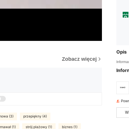
Opis
Zobacz więcej
Informa
Infor
Powr
W
mowa (3)
przepiękny (4)
rnawał (1)
strój plażowy (1)
biznes (1)