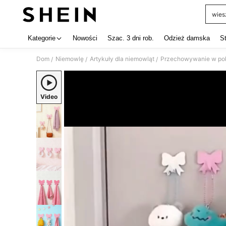
wies
Use up 
Kategorie
Nowości
Szac. 3 dni rob.
Odzież damska
S
Dom
Niemowlę
Artykuły dla niemowląt
Przechowywanie w pok
/
/
/
Video