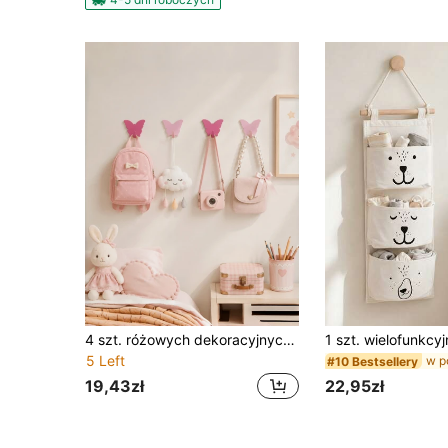
4 szt. różowych dekoracyjnych haczyków ściennych w kształcie motyla, haczyki do wieszania bez wiercenia, idealne do dekoracji pokoju dziewczynki
5 Left
#10 Bestsellery
19,43zł
22,95zł