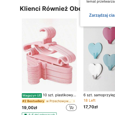
temat przetwarzan
Klienci Również Obejrzeli
Zarządzaj ci
10 szt. plastikowych wieszaków dla niemowląt z kokardką, antypoślizgowe, ultracienkie, do przechowywania ubranek noworodka/niemowlęcia, prezent na baby shower
Magazyn UE
18 Left
w Przechowywanie w szkółce
#2 Bestsellery
17,70zł
19,00zł
4-5 dni roboczych