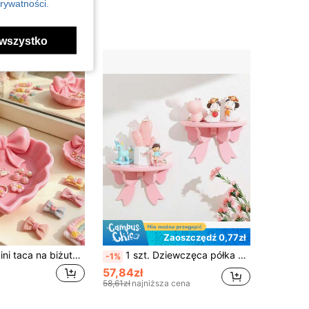
rywatności.
wszystko
Zaoszczędź 0,77zł
1/2/4/6 szt. mini taca na biżuterię w kształcie serca z druku 3D z różową kokardką, do przechowywania biżuterii, dekoracja na toaletkę, biurko i szafkę nocną, idealny prezent na Walentynki
1 szt. Dziewczęca półka ścienna do sypialni, nie wymaga wiercenia, różowa, miękka kokardka w japońskim stylu dla dziewcząt, dekoracja ścienna
-1%
57,84zł
58,61zł
najniższa cena