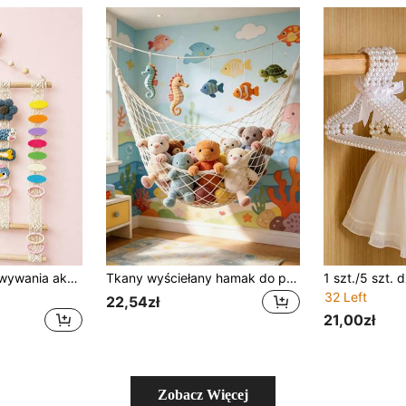
Stojak do przechowywania akcesoriów do włosów dla niemowląt, organizer na koronkowe spinki do włosów, stojak ekspozycyjny na kokardy, stojak do przechowywania gumek do włosów, dekoracja szafy do pokoju dziecięcego dla dziewczynek
Tkany wyściełany hamak do przechowywania zabawek zwierzęcych, ścienny pluszowy siatkowy worek do przechowywania lalek, dekoracja do pokoju dziecięcego i sali zabaw
32 Left
22,54zł
21,00zł
Zobacz Więcej