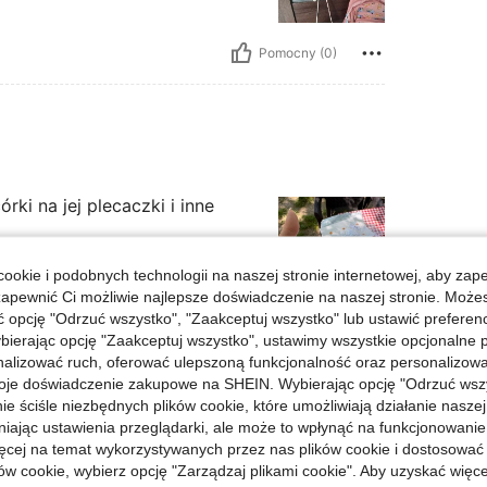
Pomocny (0)
ki na jej plecaczki i inne
ookie i podobnych technologii na naszej stronie internetowej, aby zap
zapewnić Ci możliwie najlepsze doświadczenie na naszej stronie. Moż
opcję "Odrzuć wszystko", "Zaakceptuj wszystko" lub ustawić preferen
Pomocny (0)
bierając opcję "Zaakceptuj wszystko", ustawimy wszystkie opcjonalne pl
lizować ruch, oferować ulepszoną funkcjonalność oraz personalizować 
oje doświadczenie zakupowe na SHEIN. Wybierając opcję "Odrzuć wszy
j Opinii
ie ściśle niezbędnych plików cookie, które umożliwiają działanie nasze
niając ustawienia przeglądarki, ale może to wpłynąć na funkcjonowanie
ięcej na temat wykorzystywanych przez nas plików cookie i dostosować
ów cookie, wybierz opcję "Zarządzaj plikami cookie". Aby uzyskać więce