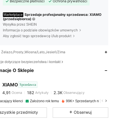
Bezpieczne płatności
Ochrona prywatności
Sprzedaje profesjonalny sprzedawca: XIAMO
Marketplace
(przedsiębiorca)
Wysyłka przez SHEIN
Informacja o podziale obowiązków umownych
Aby zgłosić tego sprzedawcę i/lub produkt
Żelazo,Prosty,Wiosna/Lato,Jesień/Zima
4,91
182
2.3K
cje dotyczące bezpieczeństwa i kontakt
macje O Sklepie
4,91
182
2.3K
XIAMO
Sprzedawca
4,91
182
2.3K
Ocena
Artykuły
Obserwujący
j***a
zapłacono
1 dzień temu
acający klienci
Założono rok temu
99K+ Sprzedanych niedawno
4,91
182
2.3K
szystkie przedmioty
Obserwuj
4,91
182
2.3K