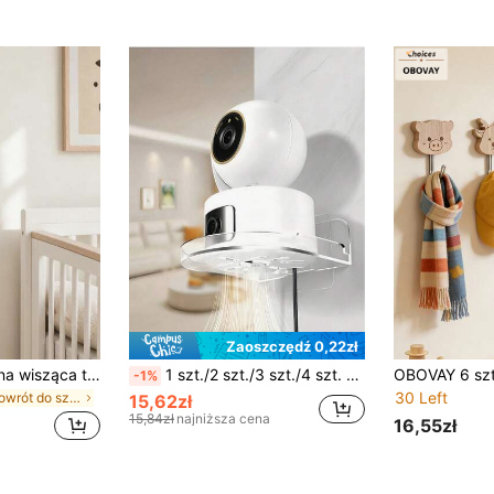
Zaoszczędź 0,22zł
1 szt. wielofunkcyjna wisząca torba do przechowywania z 3 przegrodami, lniany organizer z motywem kreskówkowego misia, odpowiedni do łazienki, na biurko, do akademika i pokoju dziecięcego, do przechowywania różnych drobnych przedmiotów
1 szt./2 szt./3 szt./4 szt. wielofunkcyjny regulowany uchwyt ścienny, uniwersalny montaż do kamery, monitora i telewizora, półka do przechowywania akcesoriów smart home
-1%
30 Left
w powrót do szkoły Przechowywanie w szkółce
15,62zł
15,84zł
najniższa cena
16,55zł