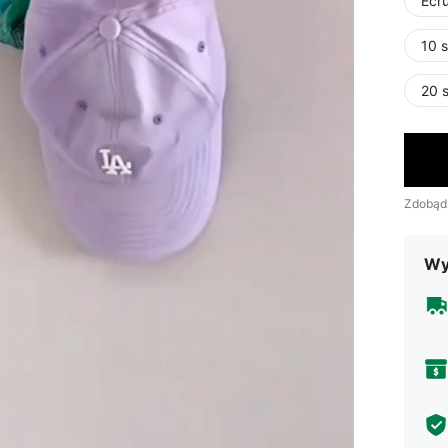
Ecru
10 
20 
Zdobąd
Wy