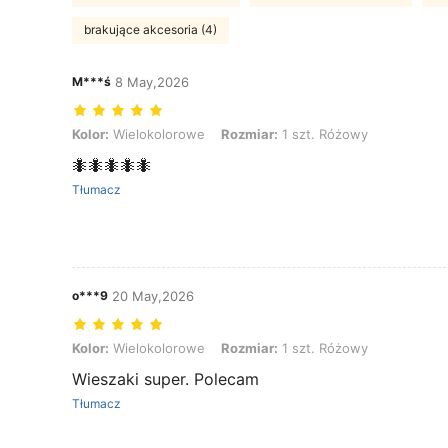
brakujące akcesoria (4)
M***ś
8 May,2026
Kolor: Wielokolorowe, Rozmiar: 1 szt. Różowy
Kolor:
Wielokolorowe
Rozmiar:
1 szt. Różowy
🐜🐜🐜🐜🐜
Tłumacz
o***9
20 May,2026
Kolor: Wielokolorowe, Rozmiar: 1 szt. Różowy
Kolor:
Wielokolorowe
Rozmiar:
1 szt. Różowy
Wieszaki super. Polecam
Tłumacz