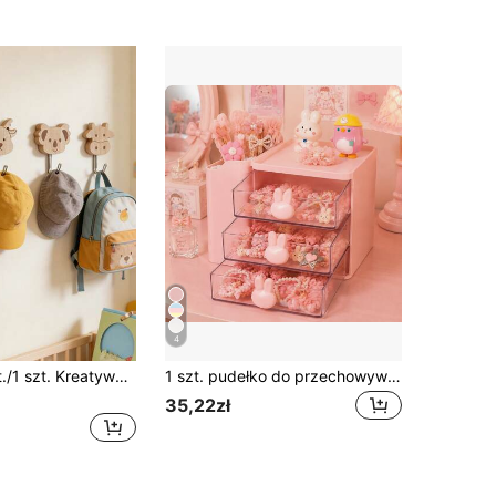
4
OBOVAY 6 szt./1 szt. Kreatywne drewniane haczyki w kształcie zwierząt, urocze dekoracje, idealne do pokoju dziecięcego, do wieszania kluczy, ubrań, szalików, czapek, plecaków i innych przedmiotów
1 szt. pudełko do przechowywania akcesoriów do włosów dla dzieci, 3-piętrowy organizer na biurko z wielofunkcyjnymi przegródkami na spinki do włosów, opaski, gumki do włosów i biżuterię, powrót do szkoły
35,22zł