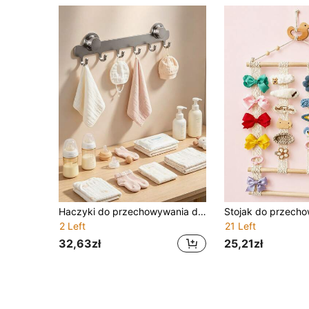
Haczyki do przechowywania do pokoju dziecięcego, haczyki na przyssawkę bez wiercenia, ścienne wieszaki na ręczniki i organizery do łazienki, toalety oraz wieszaki na ubrania za drzwi
2 Left
21 Left
32,63zł
25,21zł