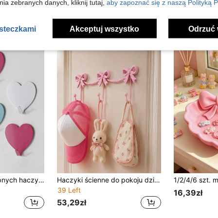
ia zebranych danych, kliknij tutaj,
aby zapoznać się z naszą Polityką P
asteczkami
Akceptuj wszystko
Odrzuć 
6 szt. samoprzylepnych haczyków ściennych w kształcie serca, wodoodporne, bez wiercenia, dekoracyjne haczyki na ręczniki, torby i klucze, do sypialni, łazienki i kuchni
Haczyki ścienne do pokoju dziecięcego z kokardką – wiszący organizer w stylu księżniczki, do przechowywania akcesoriów do włosów, śliniaków, czapek i torebek, dekoracja ścienna do pokoju dziecięcego
39 Left
16,39zł
53,29zł