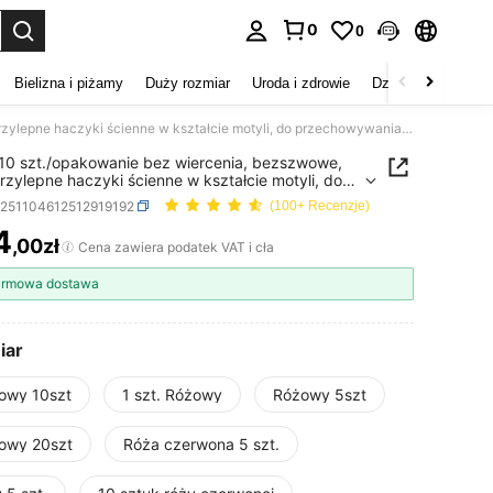
0
0
duj. Press Enter to select.
Bielizna i piżamy
Duży rozmiar
Uroda i zdrowie
Dzieci
Buty
D
5 szt./10 szt./opakowanie bez wiercenia, bezszwowe, samoprzylepne haczyki ścienne w kształcie motyli, do przechowywania na ścianie w pokoju dziecięcym, odpowiednie do organizacji ścian w salonie i sypialni
/10 szt./opakowanie bez wiercenia, bezszwowe,
zylepne haczyki ścienne w kształcie motyli, do
owywania na ścianie w pokoju dziecięcym,
a251104612512919192
(100+ Recenzje)
ednie do organizacji ścian w salonie i sypialni
4
,00zł
ICE AND AVAILABILITY
Cena zawiera podatek VAT i cła
rmowa dostawa
iar
owy 10szt
1 szt. Różowy
Różowy 5szt
owy 20szt
Róża czerwona 5 szt.