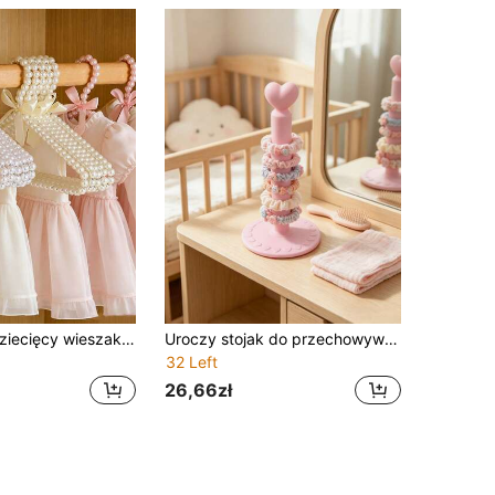
1 szt./5 szt. dziecięcy wieszak na ubrania z perłową kokardką, wieszak na ubrania w stylu bajkowym
Uroczy stojak do przechowywania chusteczek i gumek do włosów w kształcie serca, wielofunkcyjny organizer na biurko, odpowiedni do dekoracji pokoju dziecięcego
32 Left
26,66zł