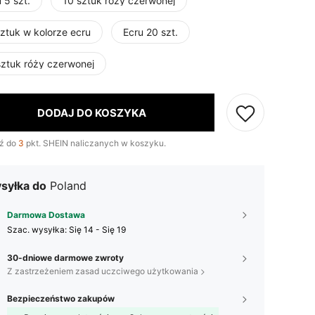
 5 szt.
10 sztuk róży czerwonej
sztuk w kolorze ecru
Ecru 20 szt.
sztuk róży czerwonej
DODAJ DO KOSZYKA
ź do
3
pkt. SHEIN naliczanych w koszyku.
syłka do
Poland
Darmowa Dostawa
Szac. wysyłka:
Się 14 - Się 19
30-dniowe darmowe zwroty
Z zastrzeżeniem zasad uczciwego użytkowania
Bezpieczeństwo zakupów