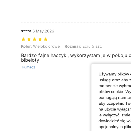
s***a
6 May,2026
Kolor: Wielokolorowe, Rozmiar: Ecru 5 szt.
Kolor:
Wielokolorowe
Rozmiar:
Ecru 5 szt.
Bardzo fajne haczyki, wykorzystam je w pokoju cór
bibeloty
Tłumacz
Używamy plików c
usługę oraz aby 
momencie wybrać 
plików cookie. Wy
pomagają nam ana
aby uzupełnić Tw
Zobacz Więce
na użycie wyłączn
je wyłączyć, zmie
dowiedzieć się w
opcjonalnych plik