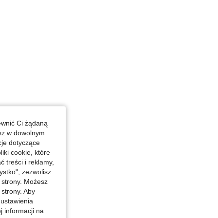
ewnić Ci żądaną
esz w dowolnym
cje dotyczące
iki cookie, które
treści i reklamy,
stko", zezwolisz
j strony. Możesz
 strony. Aby
 ustawienia
j informacji na