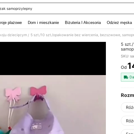
zak samoprzylepny
and down arrow keys to navigate search Ostatnie wyszukiwanie and szukaj i znaj
troje plażowe
Dom i mieszkanie
Biżuteria I Akcesoria
Odzież męska
oju dziecięcym
/
5 szt.
samopr
przech
SKU: s
odpowi
1
Od
PR
Da
Rozm
Róż
Róż