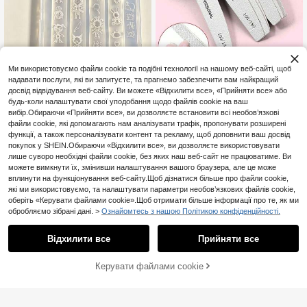
Ми використовуємо файли cookie та подібні технології на нашому веб-сайті, щоб
надавати послуги, які ви запитуєте, та прагнемо забезпечити вам найкращий
1 шт. силіконова форма для 3
50 шт. 100/180 Grit пилки для нігті
NEW
досвід відвідування веб-сайту. Ви можете «Відхилити все», «Прийняти все» або
D нейл-арту з гротескним клоуно
в двосторонні наждачні дошки, щ
21
38
будь-коли налаштувати свої уподобання щодо файлів cookie на ваш
,00zł
,13zł
м, черепом, гарбузом і кроликом,
о миються, наждачні дошки багат
вибір.Обираючи «Прийняти все», ви дозволяєте встановити всі необов’язкові
темний стиль, для декору нігтів н
оразові буфери для нігтів манікю
а Геловін
рні інструменти для натуральних
файли cookie, які допомагають нам аналізувати трафік, пропонувати розширені
нігтів акрилові нігті домашнього т
функції, а також персоналізувати контент та рекламу, щоб доповнити ваш досвід
а салонного використання
покупок у SHEIN.Обираючи «Відхилити все», ви дозволяєте використовувати
лише суворо необхідні файли cookie, без яких наш веб-сайт не працюватиме. Ви
можете вимкнути їх, змінивши налаштування вашого браузера, але це може
вплинути на функціонування веб-сайту.Щоб дізнатися більше про файли cookie,
які ми використовуємо, та налаштувати параметри необов’язкових файлів cookie,
оберіть «Керувати файлами cookie».Щоб отримати більше інформації про те, як ми
обробляємо зібрані дані. >
Ознайомтесь з нашою Політикою конфіденційності.
Відхилити все
Прийняти все
Керувати файлами cookie
ДОДАТИ ДО КОШИКА