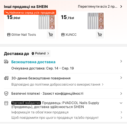
Інші продавці на SHEIN
Переглянути всіх 2 продавців
Найнижча серед усіх продавців
15
15
,00zł
,73zł
Glitter Nail Tools
XUNCC
Доставка до
Poland
Безкоштовна доставка
Очікувана доставка:
Сер. 14 - Сер. 19
30-денне безкоштовне повернення
Відповідно до політики добросовісного використання
Безпечні платежі · Захист конфіденційності
Продавець: PVADCOL Nails Supply
Торговий майданчик
(Продавець), доставка здійснюється SHEIN
Інформація та обов'язки продавця
Щоб повідомити про цього продавця та/або продукт