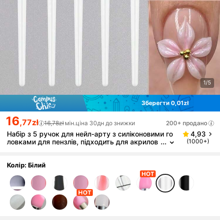
1/5
Зберегти 0,01zł
16
,77zł
16,78zł
мін.ціна 30дн до знижки
200+ продано
Набір з 5 ручок для нейл-арту з силіконовими го
4,93
ловками для пензлів, підходить для акрилов
(1000+)
ого різьблення по нігтях, тиснення, формува
ння, порожнистої скульптури, крапкового малюв
ання та інших інструментів для нейл-арту
Колір: Білий