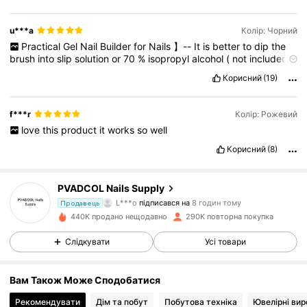
u***a
Колір: Чорний
Practical
Gel
Nail
Builder
for
Nails
】--
It
is
better
to
dip
the
brush
into
slip
solution
or
70
%
isopropyl
alcohol
(
not
included
in
this
gel
nail
kit
),
which
can
help
you
use
or
spread
the
nail
Корисний
(19)
extension
gel
easily
.
Hard
gel
for
nails
can
be
picked
and
pushed
on
nail
dual
forms
smoothly
.
This
professional
nail
kit
is
a
great
choice
for
both
beginners
and
professional
nail
f***r
Колір: Рожевий
specialists
.
love
this
product
it
works
so
well
Корисний
(8)
12K Підписники
4,90
PVADCOL Nails Supply
L***o
підписався на
8 годин тому
Продавець
j***a
переглядає
440K продано нещодавно
290K повторна покупка
12K Підписники
4,90
Слідкувати
Усі товари
12K Підписники
4,90
Вам Також Може Сподобатися
Рекомендувати
Дім та побут
Побутова техніка
Ювелірні вир