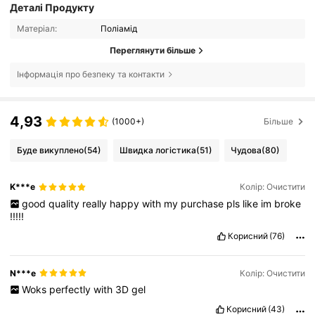
Деталі Продукту
Матеріал:
Поліамід
Переглянути більше
Інформація про безпеку та контакти
4,93
(1000+)
Більше
Буде викуплено
(54)
Швидка логістика
(51)
Чудова
(80)
K***e
Колір: Очистити
good
quality
really
happy
with
my
purchase
pls
like
im
broke
!!!!!
Корисний
(76)
N***e
Колір: Очистити
Woks
perfectly
with
3D
gel
Корисний
(43)