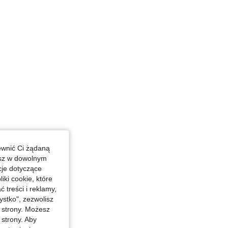
ewnić Ci żądaną
esz w dowolnym
cje dotyczące
iki cookie, które
treści i reklamy,
stko", zezwolisz
j strony. Możesz
 strony. Aby