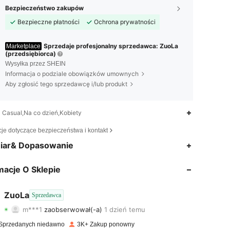
Bezpieczeństwo zakupów
Bezpieczne płatności
Ochrona prywatności
Sprzedaje profesjonalny sprzedawca: ZuoLa
Marketplace
(przedsiębiorca)
Wysyłka przez SHEIN
Informacja o podziale obowiązków umownych
Aby zgłosić tego sprzedawcę i/lub produkt
Casual,Na co dzień,Kobiety
cje dotyczące bezpieczeństwa i kontakt
4,87
6
249
iar& Dopasowanie
4,87
6
249
macje O Sklepie
4,87
6
249
ZuoLa
Sprzedawca
m***1
zaobserwował(-a)
1 dzień temu
4,87
6
249
Ocena
Artykuły
Obserwujący
Sprzedanych niedawno
3K+ Zakup ponowny