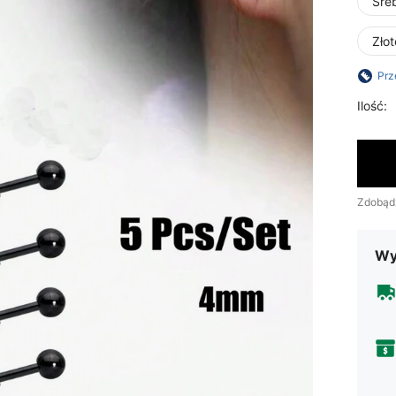
Sre
Zło
Prz
Ilość:
Zdobąd
Wy