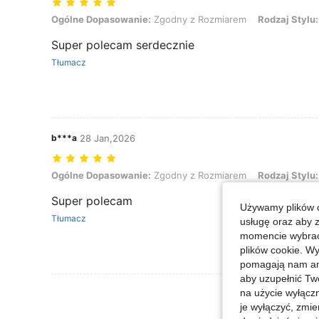
Ogólne Dopasowanie: Zgodny z Rozmiarem, Rodzaj Stylu: podwójna
Ogólne Dopasowanie:
Zgodny z Rozmiarem
Rodzaj Stylu:
Super polecam serdecznie
Tłumacz
b***a
28 Jan,2026
Ogólne Dopasowanie: Zgodny z Rozmiarem, Rodzaj Stylu: podwójna
Ogólne Dopasowanie:
Zgodny z Rozmiarem
Rodzaj Stylu:
Super polecam
Używamy plików c
Tłumacz
usługę oraz aby 
momencie wybrać 
plików cookie. Wy
pomagają nam ana
aby uzupełnić Tw
Zobacz Więce
na użycie wyłączn
je wyłączyć, zmie