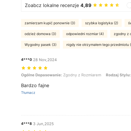
Zoabcz lokalne recenzje
4,89
zamierzam kupić ponownie (3)
szybka logistyka (2)
ś
odzież domowa (3)
odpowiedni rozmiar (4)
zgodny z 
Wygodny pasek (3)
nigdy nie otrzymałem tego przedmiotu (
4***0
28 Nov,2024
Ogólne Dopasowanie: Zgodny z Rozmiarem, Rodzaj Stylu: podwójna
Ogólne Dopasowanie:
Zgodny z Rozmiarem
Rodzaj Stylu:
Bardzo fajne
Tłumacz
4***8
3 Jun,2025