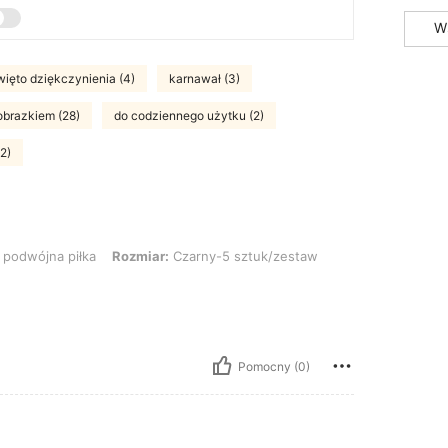
W
więto dziękczynienia (4)
karnawał (3)
obrazkiem (28)
do codziennego użytku (2)
2)
 piłka, Rozmiar: Czarny-5 sztuk/zestaw
podwójna piłka
Rozmiar:
Czarny-5 sztuk/zestaw
Pomocny (0)