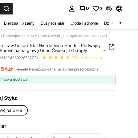
0
0
duj. Press Enter to select.
Bielizna i piżamy
Duży rozmiar
Uroda i zdrowie
Dzieci
Buty
D
5 szt./zestaw Unisex Stal Nierdzewna Hantle , Podwójny Piłka I Podwójna na głowę Ucho Ćwieki , I Okrągły koralik Kolczyki , Modny Biżuteria do piercingu
/zestaw Unisex Stal Nierdzewna Hantle , Podwójny
I Podwójna na głowę Ucho Ćwieki , I Okrągły
k Kolczyki , Modny Biżuteria do piercingu
j2312045892267877
(1000+ Recenzje)
,54zł
ICE AND AVAILABILITY
8,56zł
Najniższa cena na 30 dni przed obniżką
rmowa dostawa
j Stylu:
wójna piłka
iar