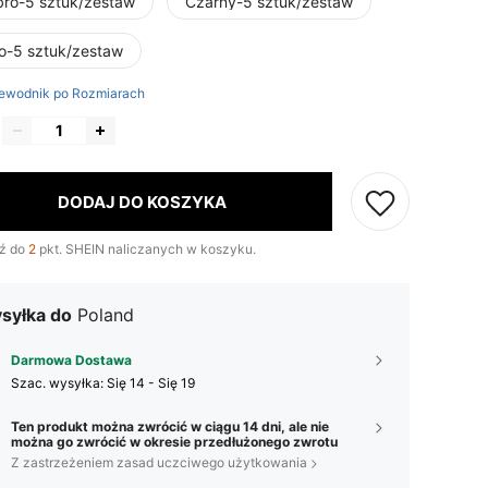
bro-5 sztuk/zestaw
Czarny-5 sztuk/zestaw
to-5 sztuk/zestaw
ewodnik po Rozmiarach
DODAJ DO KOSZYKA
ź do
2
pkt. SHEIN naliczanych w koszyku.
syłka do
Poland
Darmowa Dostawa
Szac. wysyłka:
Się 14 - Się 19
Ten produkt można zwrócić w ciągu 14 dni, ale nie
można go zwrócić w okresie przedłużonego zwrotu
Z zastrzeżeniem zasad uczciwego użytkowania