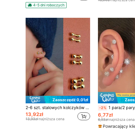
(1000+
4-5 dni roboczych
Zaoszczędź 0,01zł
Zaos
2-6 szt. stalowych kolczyków w kształcie fasoli (damskich), minimalistyczne kolczyki w kształcie kuli, pozłacane 18-karatowym złotem (męskie), zestaw 3/4/5 mm, odpowiednie dla kobiet z przekłutymi uszami
1 para/2 pary/3 pary/4 pary spiralnych kolczyków z kulkami, platerowanych sz
-2%
13,92zł
6,77zł
13,93zł
najniższa cena
6,93zł
najniższa cena
Powracający kli