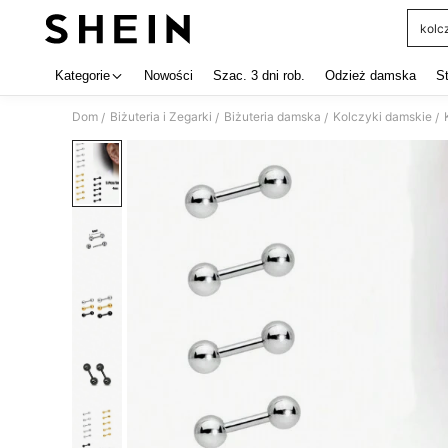
kolcz
Use up 
Kategorie
Nowości
Szac. 3 dni rob.
Odzież damska
S
Dom
Biżuteria i Zegarki
Biżuteria damska
Kolczyki damskie
/
/
/
/