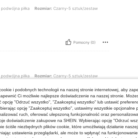
 piłka, Rozmiar: Czarny-5 sztuk/zestaw
podwójna piłka
Rozmiar:
Czarny-5 sztuk/zestaw
Pomocny (0)
 piłka, Rozmiar: Czarny-5 sztuk/zestaw
podwójna piłka
Rozmiar:
Czarny-5 sztuk/zestaw
ookie i podobnych technologii na naszej stronie internetowej, aby zap
zapewnić Ci możliwie najlepsze doświadczenie na naszej stronie. Moż
opcję "Odrzuć wszystko", "Zaakceptuj wszystko" lub ustawić preferen
bierając opcję "Zaakceptuj wszystko", ustawimy wszystkie opcjonalne pl
Pomocny (0)
lizować ruch, oferować ulepszoną funkcjonalność oraz personalizować 
oje doświadczenie zakupowe na SHEIN. Wybierając opcję "Odrzuć wszy
j Opinii
ie ściśle niezbędnych plików cookie, które umożliwiają działanie nasze
niając ustawienia przeglądarki, ale może to wpłynąć na funkcjonowanie