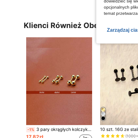
dowiedzieć się w
opcjonalnych plik
temat przetwarzan
Klienci Również Obejrzeli
Zarządzaj ci
3 pary okrągłych kolczyków damskich, 3/4/5 mm kolczyki ze stali nierdzewnej z kulkami
-1%
(1000+
17,82zł