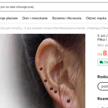
yki ze stali chirurgicznej
and down arrow keys to navigate search Ostatnie wyszukiwanie and szukaj i znaj
troje plażowe
Dom i mieszkanie
Biżuteria I Akcesoria
Odzież męska
Kolczyki Sztyfty
/
5 szt.
Piłka 
korali
SKU: s
8
Od
PR
Da
Rodza
pod
Rozm