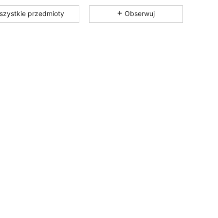
4,87
6
249
szystkie przedmioty
Obserwuj
4,87
6
249
4,87
6
249
4,87
6
249
4,87
6
249
4,87
6
249