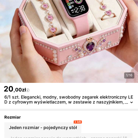
1/16
20
,00zł
6/1 szt. Elegancki, modny, swobodny zegarek elektroniczny LE
D z cyfrowym wyświetlaczem, w zestawie z naszyjnikiem,
bransoletką, pierścionkiem i kolczykami z kryształu w kszt
ałcie serca, odpowiedni dla dziewcząt na przyjęcia z okazji uko
ńczenia szkoły, imprezy na uczelni, uroczystości rodzinne, imp
Rozmiar
rezy, podróże, urodziny/święta, prezenty z okazji ukończenia s
1 left
zkoły, prezenty na Dzień Matki (ekran z folią ochronną)
Jeden rozmiar - pojedynczy stół