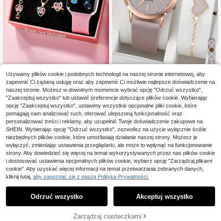
5
Używamy plików cookie i podobnych technologii na naszej stronie internetowej, aby
6/1 szt. uroczych, dziewczęcych,
2 szt./zestaw damski zegarek kwar
zapewnić Ci żądaną usługę oraz aby zapewnić Ci możliwie najlepsze doświadczenie na
modnych zegarków elektronicznyc
cowy z prostą tarczą i klasycznym
#5 Bestsellery
w Stop cynku Zestawy zegarków damskich
17
,82zł
naszej stronie. Możesz w dowolnym momencie wybrać opcję "Odrzuć wszystko",
h z cyfrowym wyświetlaczem LED i
eleganckim wzorem + bransoletka
21
,78zł
-1%
tęczą, idealnych dla dziewczynek.
w kształcie serca, pudełko na zega
"Zaakceptuj wszystko" lub ustawić preferencje dotyczące plików cookie. Wybierając
22,00zł
najniższa cena
W zestawie bransoletka, naszyjnik,
rek nie jest dołączone
opcję "Zaakceptuj wszystko", ustawimy wszystkie opcjonalne pliki cookie, które
pierścionek i kolczyki. Idealny dla s
pomagają nam analizować ruch, oferować ulepszoną funkcjonalność oraz
tudentek, idealny do szkoły, na imp
personalizować treści i reklamy, aby uzupełnić Twoje doświadczenie zakupowe na
rezę, w podróż i na co dzień. Na uk
SHEIN. Wybierając opcję "Odrzuć wszystko", zezwolisz na użycie wyłącznie ściśle
ończenie szkoły, Walentynki, Boże
niezbędnych plików cookie, które umożliwiają działanie naszej strony. Możesz je
Narodzenie, Ramadan, idealny prez
wyłączyć, zmieniając ustawienia przeglądarki, ale może to wpłynąć na funkcjonowanie
ent dla dziewczynek (bez pudełka).
strony. Aby dowiedzieć się więcej na temat wykorzystywanych przez nas plików cookie
i dostosować ustawienia opcjonalnych plików cookie, wybierz opcję "Zarządzaj plikami
cookie". Aby uzyskać więcej informacji na temat przetwarzania zebranych danych,
kliknij tutaj,
aby zapoznać się z naszą Polityką Prywatności.
Odrzuć wszystko
Akceptuj wszystko
Zarządzaj ciasteczkami
KUP TERAZ
DODAJ DO KOSZYKA