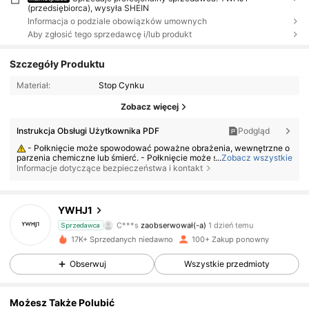
(przedsiębiorca), wysyła SHEIN
Informacja o podziale obowiązków umownych
Aby zgłosić tego sprzedawcę i/lub produkt
Szczegóły Produktu
Materiał:
Stop Cynku
Zobacz więcej
Instrukcja Obsługi Użytkownika PDF
Podgląd
- Połknięcie może spowodować poważne obrażenia, wewnętrzne o
parzenia chemiczne lub śmierć. - Połknięcie może spowodować powa
...
Zobacz wszystkie
żne oparzenia w ciągu zaledwie 2 godzin. - W przypadku połknięcia ba
Informacje dotyczące bezpieczeństwa i kontakt
terii lub jej włożenia do jakiejkolwiek części ciała, należy natychmiast
zwrócić się o pomoc lekarską. - Przechowuj nowe i zużyte baterie poz
a zasięgiem dzieci. - Upewnij się, że komora baterii jest zawsze zabez
pieczona.
446 Obserwujący
4,51
YWHJ1
C***s
zaobserwował(-a)
1 dzień temu
Sprzedawca
m***i
przegląda
17K+ Sprzedanych niedawno
100+ Zakup ponowny
446 Obserwujący
4,51
Obserwuj
Wszystkie przedmioty
446 Obserwujący
4,51
Możesz Także Polubić