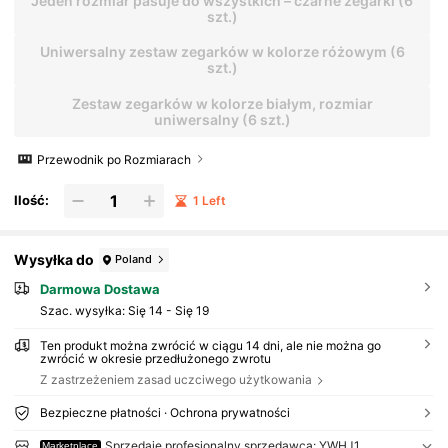
Jeden rozmiar pasuje do wszystkich – czarne zegarki (6
szt.)
Uniwersalny zestaw zegarków w kolorze różowym (6
szt.)
Zestaw zegarków w kolorze białym, rozmiar
uniwersalny (6 szt.)
Przewodnik po Rozmiarach
Ilość:
1 Left
Wysyłka do
Poland
Darmowa Dostawa
Szac. wysyłka:
Się 14 - Się 19
Ten produkt można zwrócić w ciągu 14 dni, ale nie można go
zwrócić w okresie przedłużonego zwrotu
Z zastrzeżeniem zasad uczciwego użytkowania
Bezpieczne płatności · Ochrona prywatności
Sprzedaje profesjonalny sprzedawca: YWHJ1
Marketplace