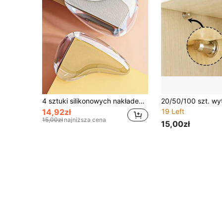
4 sztuki silikonowych nakładek na narożniki stołu dla dzieci, przezroczyste, w kształcie kropli wody, chroniące przed kolizjami, zapewniające dziecka
14,92zł
19 Left
15,00zł
najniższa cena
15,00zł