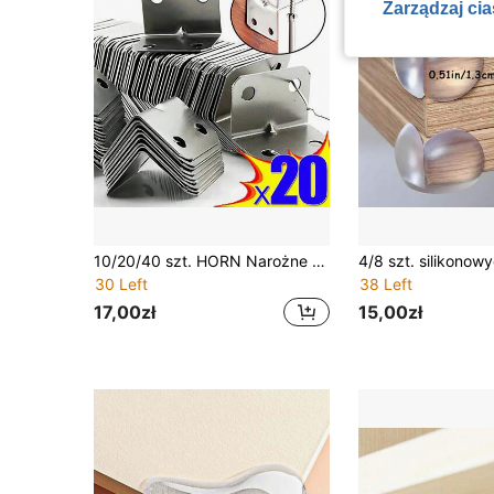
Zarządzaj ci
10/20/40 szt. HORN Narożne wsporniki ze stali nierdzewnej - trwałe, srebrzyste, 31*24*24 mm, do krzeseł, regałów, drzwi, stołów, łóżek, szafek, z łatwym montażem, nieelektryczne, narzędzie przemysłowe, do użytku domowego i biurowego, odpowiednie do różnych typów mebli
30 Left
38 Left
17,00zł
15,00zł