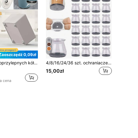
5
Zaoszczędź 0,09zł
8/12 szt. samoprzylepnych kółek obrotowych, 360° ze stali nierdzewnej, odpowiednich do koszy na śmieci, pudełek do przechowywania, mebli, szafek, akcesoriów do podstaw mobilnych
4/8/16/24/36 szt. ochraniacze na nogi krzeseł, podkładki meblowe na twarde podłogi, ślizgacze meblowe na nogi krzeseł, silikonowe nakładki na nogi krzeseł, chronią podłogi przed zarysowaniami i redukują hałas, do jadalni, kuchni i salonu
15,00zł
za cena