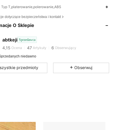
Typ T,platerowanie,polerowanie,ABS
cje dotyczące bezpieczeństwa i kontakt
macje O Sklepie
4,15
47
6
4,15
47
6
abtkeji
Sprzedawca
s***h
zaobserwował(-a)
1 dzień temu
4,15
47
6
Ocena
Artykuły
Obserwujący
Sprzedanych niedawno
szystkie przedmioty
Obserwuj