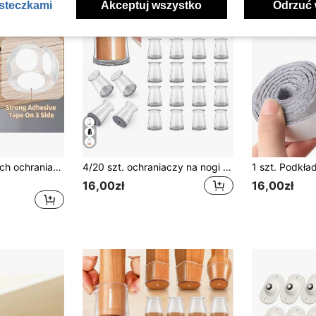
asteczkami
Akceptuj wszystko
Odrzuć 
4/8 szt. silikonowych ochraniaczy narożników, ochraniaczy na stół, przezroczystych ochraniaczy narożników mebli i odbojników krawędzi, do zakrycia ostrych krawędzi mebli i stołów
4/20 szt. ochraniaczy na nogi krzeseł, podkładki pod meble do podłóg z twardego drewna, ślizgacze do mebli do nóg krzeseł, silikonowe nakładki na nogi krzeseł, ochrona podłóg przed zarysowaniami i redukcja hałasu, odpowiednie do sypialni, salonów i kuchni
16,00zł
16,00zł