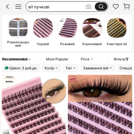
накладные ресницы
вії пучки
вії
Різнокольоро
П
Чорний
Рожевий
Коричневий
Кластерні вії
вий
р
б
Recommended
Most Popular
Price
Фільтр
Орiєнт. 3 роб.дн.
Колір
Тип
Завивання вій
Спеціал