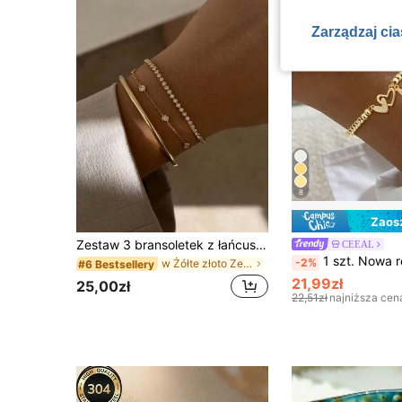
Zarządzaj ci
8
Zaos
Zestaw 3 bransoletek z łańcuszkiem z inkrustowanymi cyrkoniami i kryształkami, delikatne i minimalistyczne, odpowiednie dla kobiet na co dzień, na randkę, imprezę, spotkanie, do warstwowego noszenia i dopasowania
CEEAL
1 szt. Nowa regulowana bransoletka z podwójnym sercem i inicjałem ze stali n
-2%
w Żółte złoto Zestawy bransoletek damskich
#6 Bestsellery
21,99zł
25,00zł
22,51zł
najniższa cen