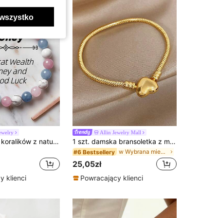
wszystko
Jewelry
Allin Jewelry Mall
Bransoletka z koralików z naturalnego różowego kwarcu, akwamarynu i białego turkusu, stabilizuje emocje, wzmacnia wewnętrzny spokój, biżuteria modowa w stylu boho, odpowiednia dla mężczyzn i kobiet
1 szt. damska bransoletka z miedzi z łańcuszkiem typu snake i sercem, pozłacana 18K, odporna na blaknięcie, luksusowa złota biżuteria, prezent dla mamy na Boże Narodzenie, na co dzień, na imprezę i Walentynki
w Wybrana miedź/stop miedzi Bransoletki damskie
#6 Bestsellery
25,05zł
 klienci
Powracający klienci