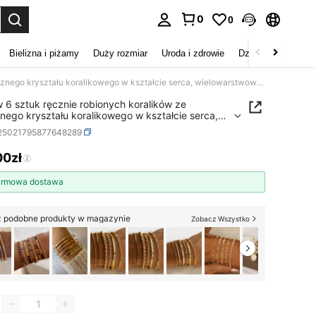
0
0
duj. Press Enter to select.
Bielizna i piżamy
Duży rozmiar
Uroda i zdrowie
Dzieci
Buty
D
Zestaw 6 sztuk ręcznie robionych koralików ze sztucznego kryształu koralikowego w kształcie serca, wielowarstwowa bransoletka, odpowiednia na święta, imprezę, do codziennego noszenia, bransoletka przyjaźni
 6 sztuk ręcznie robionych koralików ze
nego kryształu koralikowego w kształcie serca,
arstwowa bransoletka, odpowiednia na święta,
j25021795877648289
ę, do codziennego noszenia, bransoletka
źni
00zł
ICE AND AVAILABILITY
rmowa dostawa
 podobne produkty w magazynie
Zobacz Wszystko