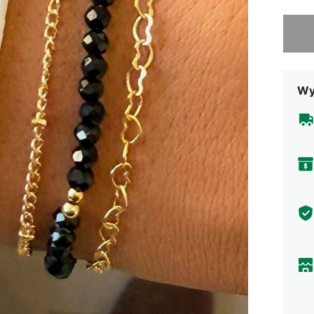
Przepra
Wy