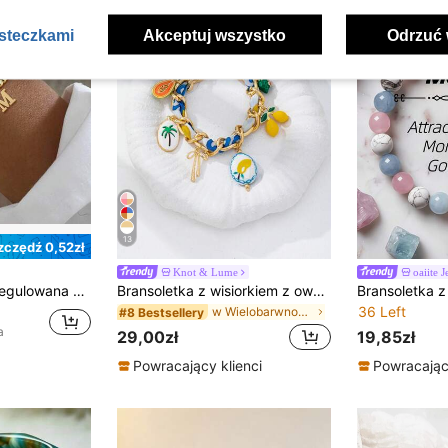
asteczkami
Akceptuj wszystko
Odrzuć 
13
zczędź 0,52zł
Knot & Lume
oaiite 
ierdzewnej w kolorze złotym z łańcuszkiem koralikowym dla kobiet
Bransoletka z wisiorkiem z owoców, ręcznie tkana, dla kobiet, z cytryną, palmą i kokardką – dodatek w stylu boho na letnie wakacje
36 Left
w Wielobarwność Bransoletki łańcuszkowe damskie
#8 Bestsellery
a
29,00zł
19,85zł
Powracający klienci
Powracający