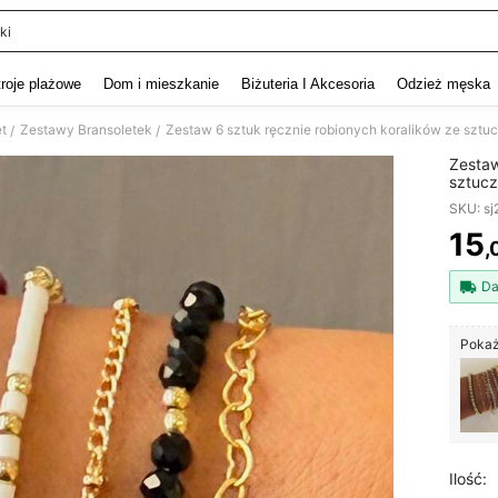
ki
and down arrow keys to navigate search Ostatnie wyszukiwanie and szukaj i znaj
troje plażowe
Dom i mieszkanie
Biżuteria I Akcesoria
Odzież męska
et
Zestawy Bransoletek
/
/
Zestaw
sztucz
wielow
SKU: s
imprez
przyja
15
,
PR
Da
Pokaż
Ilość: