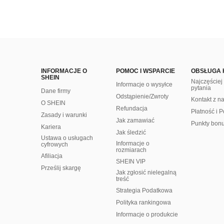
INFORMACJE O
POMOC I WSPARCIE
OBSŁUGA 
SHEIN
Najczęście
Informacje o wysyłce
pytania
Dane firmy
Odstąpienie/Zwroty
Kontakt z n
O SHEIN
Refundacja
Płatność i P
Zasady i warunki
Jak zamawiać
Punkty bon
Kariera
Jak śledzić
Ustawa o usługach
Informacje o
cyfrowych
rozmiarach
Afiliacja
SHEIN VIP
Prześlij skargę
Jak zgłosić nielegalną
treść
Strategia Podatkowa
Polityka rankingowa
Informacje o produkcie