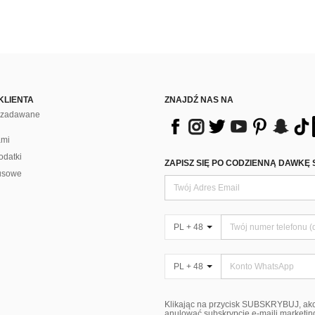
KLIENTA
ZNAJDŹ NAS NA
j zadawane
ami
odatki
ZAPISZ SIĘ PO CODZIENNĄ DAWKĘ 
usowe
PL + 48
PL + 48
Klikając na przycisk SUBSKRYBUJ, ak
anulować subskrypcję e-maili marketi