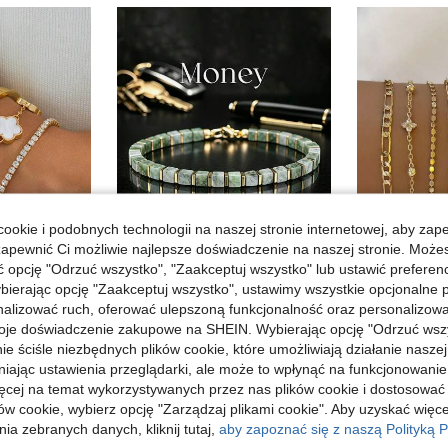
ookie i podobnych technologii na naszej stronie internetowej, aby zap
zapewnić Ci możliwie najlepsze doświadczenie na naszej stronie. Moż
opcję "Odrzuć wszystko", "Zaakceptuj wszystko" lub ustawić preferen
bierając opcję "Zaakceptuj wszystko", ustawimy wszystkie opcjonalne pl
4 szt. luksusowy elegancki delikatny błyszczący zestaw bransoletek i bransoletki z białą koniczyną dla kobiet, prezent
XunSpirit
lizować ruch, oferować ulepszoną funkcjonalność oraz personalizować 
1 szt. casualowa bransoletka na pieniądze z kwadratowych koralików z jadeitu wschodniego, przyciągająca bogactwo, obfitość i pomyślność, ręcznie robiona biżuteria z naturalnego kamienia, przyjazna dla skóry, odpowiednia do codziennego noszenia
w Koniczyna pięciolistna Bransoletki damskie
#3 Bestsellery
oje doświadczenie zakupowe na SHEIN. Wybierając opcję "Odrzuć wszy
w Zielony Bransoletki damskie z koralików
#6 Bestsellery
ie ściśle niezbędnych plików cookie, które umożliwiają działanie nasze
28,62zł
25,47zł
niając ustawienia przeglądarki, ale może to wpłynąć na funkcjonowanie
enci
ięcej na temat wykorzystywanych przez nas plików cookie i dostosować
ów cookie, wybierz opcję "Zarządzaj plikami cookie". Aby uzyskać więce
ia zebranych danych, kliknij tutaj,
aby zapoznać się z naszą Polityką P