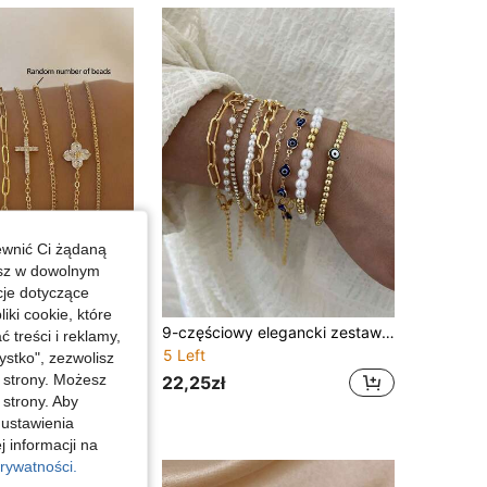
4,86
986
36K
4,86
986
36K
4,86
986
36K
ewnić Ci żądaną
esz w dowolnym
cje dotyczące
iki cookie, które
8-częściowy elegancki zestaw bransoletek z krzyżykiem i koniczynką z cyrkonii sześcienną, wielowarstwowe, do noszenia na co dzień i na imprezę, biżuteria, najlepszy prezent na święta, prezent dla niej
9-częściowy elegancki zestaw bransoletek z łańcuszkiem z imitacją pereł, sercem i złym okiem, nakładane bransoletki dla kobiet, biżuteria na co dzień, wakacje i imprezy, modne boho akcesoria damskie, odpowiednie na święta, przyjęcia, jako prezent i do codziennego noszenia
treści i reklamy,
5 Left
w Żółte złoto Zestawy bransoletek damskich
stko", zezwolisz
j strony. Możesz
22,25zł
 strony. Aby
 ustawienia
j informacji na
rywatności.