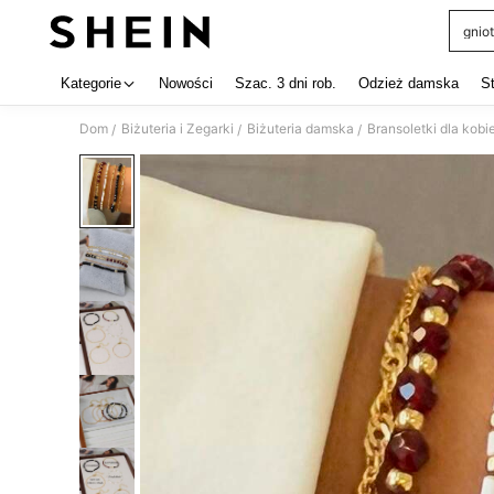
gniot
Use up 
Kategorie
Nowości
Szac. 3 dni rob.
Odzież damska
S
Dom
Biżuteria i Zegarki
Biżuteria damska
Bransoletki dla kobi
/
/
/