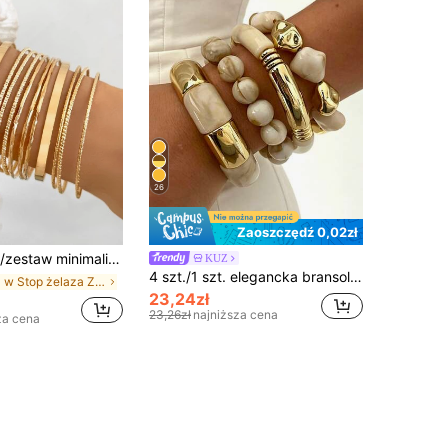
26
Zaoszczędź 0,02zł
w minimalistyczna bransoletka
KUZ
4 szt./1 szt. elegancka bransoletka damska w stylu vintage boho, beżowa, z akrylowych koralików, elastyczna, do noszenia na co dzień, na imprezę i wakacje, do noszenia warstwowego, na prezent
w Stop żelaza Zestawy bransoletek damskich
23,24zł
23,26zł
najniższa cena
za cena