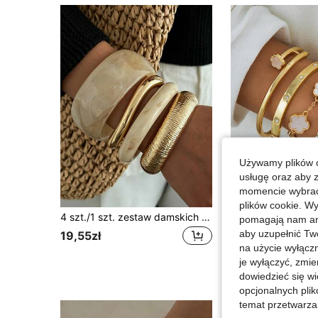
Używamy plików c
usługę oraz aby 
momencie wybrać 
plików cookie. Wy
4 szt./1 szt. zestaw damskich bransoletek w stylu vintage minimalistycznym punk, akrylowe i CCB z teksturą, odpowiednie na randkę, wakacje, prezent, imprezę, do codziennego noszenia, nakładane, idealny wybór
pomagają nam ana
#1 Bestsellery
aby uzupełnić Tw
19,55zł
na użycie wyłączn
29,43zł
je wyłączyć, zmie
Powracający kli
dowiedzieć się w
opcjonalnych plik
temat przetwarzan