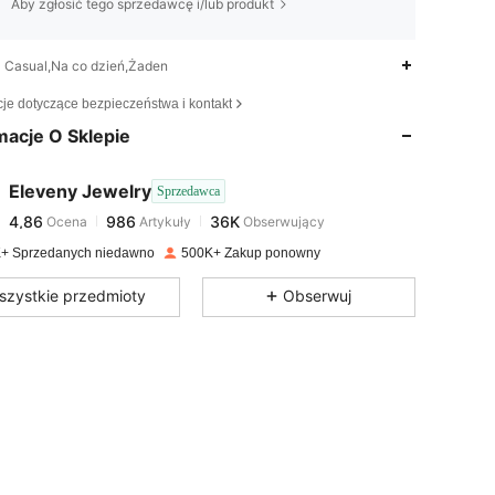
Aby zgłosić tego sprzedawcę i/lub produkt
Casual,Na co dzień,Żaden
4,86
986
36K
cje dotyczące bezpieczeństwa i kontakt
macje O Sklepie
4,86
986
36K
Eleveny Jewelry
Sprzedawca
4,86
986
36K
Ocena
Artykuły
Obserwujący
j***k
zapłacono
1 dzień temu
+ Sprzedanych niedawno
500K+ Zakup ponowny
4,86
986
36K
szystkie przedmioty
Obserwuj
4,86
986
36K
4,86
986
36K
4,86
986
36K