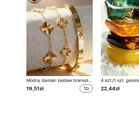
Modny damski zestaw bransoletek ze stali nierdzewnej i miedzi pozłacanej 18K złotem z kwiatowym wzorem i cyrkoniami, zawiera otwartą bransoletkę mankietową w kształcie serca z miedzi i cyrkonii 14K złotej
19,51zł
22,44zł