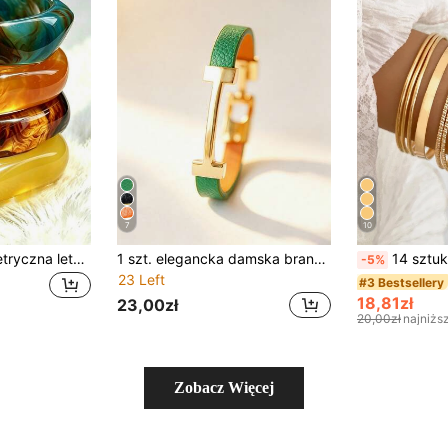
7
10
4 szt./1 szt. geometryczna letnia barwiona bransoletka plażowa z żywicy o zakrzywionym kształcie dla kobiet, asymetryczna bransoleta z żywicy, modna uniwersalna przesadzona asymetryczna vintage z akrylu, minimalistyczny design w stylu boho, biżuteria modowa, nakładana, idealna na co dzień, na imprezę i wakacje, idealny prezent dla par i rodziny
1 szt. elegancka damska bransoletka sztywna z PU z personalizowaną złotą literą, modny wykwintny prezent dla dziewczyny
14 sztuk/zesta
-5%
23 Left
#3 Bestsellery
18,81zł
23,00zł
20,00zł
najniżs
Zobacz Więcej