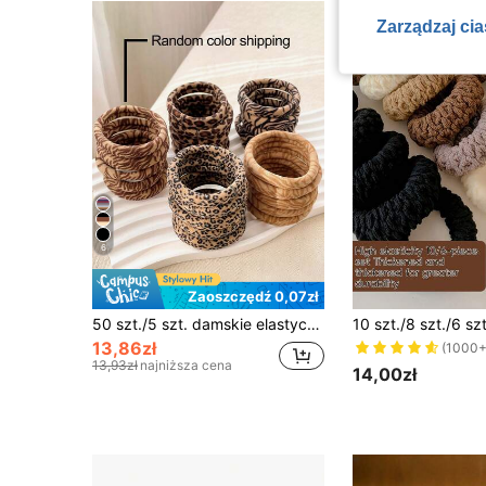
Zarządzaj ci
6
Zaoszczędź 0,07zł
50 szt./5 szt. damskie elastyczne gumki do włosów w panterkę, bardzo rozciągliwe, nie niszczące włosów, akcesoria do włosów, do pracy, w podróż, do dekoracji fryzury, gumki z nadrukiem zwierzęcym
13,86zł
(1000+
13,93zł
najniższa cena
14,00zł