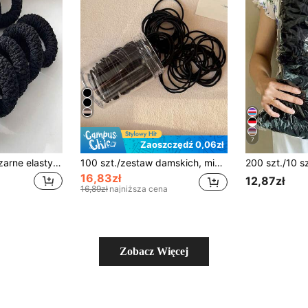
7
Zaoszczędź 0,06zł
5/1 szt. szerokie czarne elastyczne gumki do włosów, minimalistyczne, o wysokiej elastyczności, dla kobiet, do codziennego użytku, na zewnątrz, casualowe, sportowe, bezszwowe grube pierścienie do włosów, odpowiednie do kucyka, nie niszczą włosów, prezent
100 szt./zestaw damskich, minimalistycznych, eleganckich, czarnych gumek do włosów, gumki do włosów o wysokiej elastyczności, do codziennego użytku, na co dzień, na imprezę, do pracy, na wakacje, gumki do włosów z kocimi uszami, gumki do włosów, gumki do włosów, akcesoria do włosów, akcesoria do włosów, akcesoria do włosów, gumki do włosów, gumki do włosów
16,83zł
12,87zł
16,89zł
najniższa cena
Zobacz Więcej