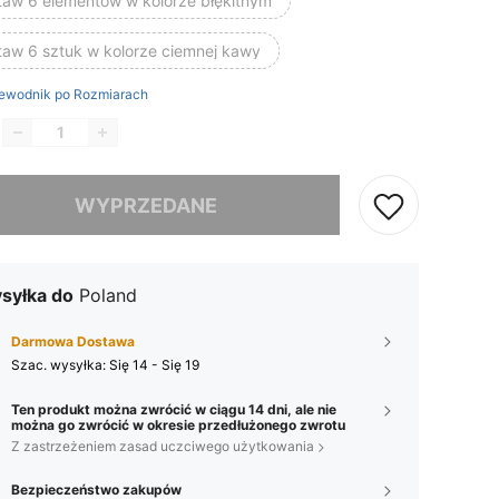
taw 6 elementów w kolorze błękitnym
taw 6 sztuk w kolorze ciemnej kawy
ewodnik po Rozmiarach
szamy ten produkt został wyprzedany.
WYPRZEDANE
syłka do
Poland
Darmowa Dostawa
Szac. wysyłka:
Się 14 - Się 19
Ten produkt można zwrócić w ciągu 14 dni, ale nie
można go zwrócić w okresie przedłużonego zwrotu
Z zastrzeżeniem zasad uczciwego użytkowania
Bezpieczeństwo zakupów