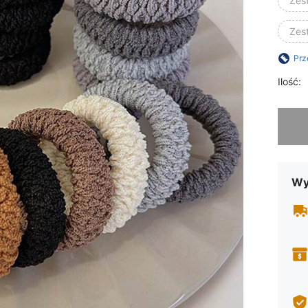
Zes
Zes
Prz
Ilość:
Przepra
Wy