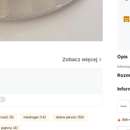
Opis
Zobacz więcej
Informa
Rozm
Infor
ność (5)
niedrogie (14)
dobra jakość (50)
99K+
piękny (4)