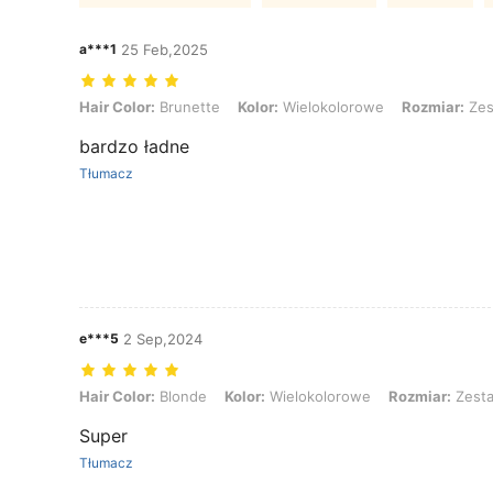
a***1
25 Feb,2025
Hair Color: Brunette, Kolor: Wielokolorowe, Rozmiar: Zestaw 6 szt
Hair Color:
Brunette
Kolor:
Wielokolorowe
Rozmiar:
Zes
bardzo ładne
Tłumacz
e***5
2 Sep,2024
Hair Color: Blonde, Kolor: Wielokolorowe, Rozmiar: Zestaw 6 sztuk
Hair Color:
Blonde
Kolor:
Wielokolorowe
Rozmiar:
Zesta
Super
Tłumacz