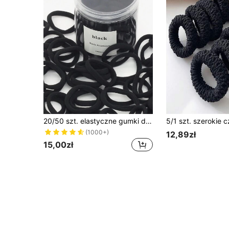
20/50 szt. elastyczne gumki do włosów o wysokiej rozciągliwości w puszce, frotki typu scrunchie dla kobiet, akcesoria do włosów, gumki do kucyka, sznurki do włosów
(1000+)
12,89zł
15,00zł