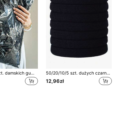
200 szt./10 szt. damskich gumek do włosów o wysokiej elastyczności, 4,3 cm/1,69 cala, czarne, uniwersalne, modne i uniwersalne, eleganckie i minimalistyczne akcesoria do włosów, odpowiednie do noszenia na co dzień, na co dzień, na imprezę, do pracy, na wakacje, do mycia twarzy, kąpieli, makijażu, stylizacji włosów, dopasowywania stroju, akcesoriów do domu i urody, prezentów, gumek do włosów, gumek do włosów, gumek do włosów, gumek do włosów, gumek do włosów, gumek do włosów, akcesoriów do stroju sportowego na siłownię
50/20/10/5 szt. dużych czarnych gumek do włosów, grube bezszwowe gumki do kucyka, elastyczne, dla kobiet i dziewczynek, akcesoria do włosów
12,96zł