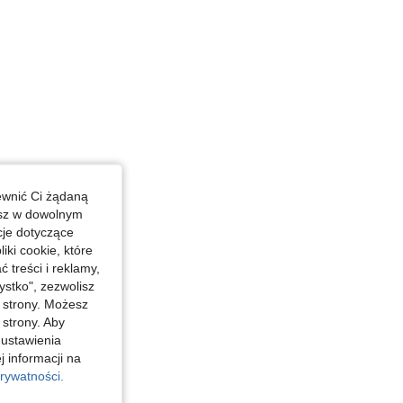
ewnić Ci żądaną
esz w dowolnym
cje dotyczące
iki cookie, które
treści i reklamy,
stko", zezwolisz
j strony. Możesz
 strony. Aby
 ustawienia
j informacji na
rywatności.