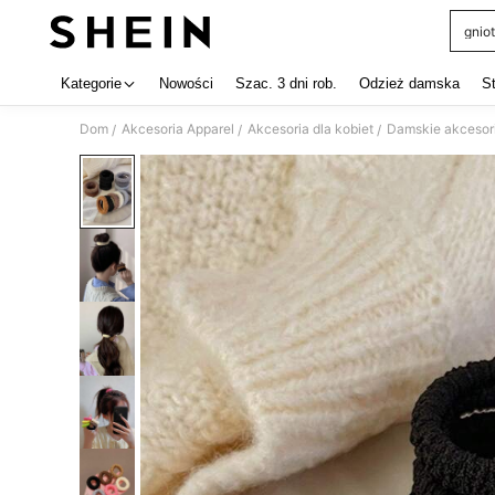
gniot
Use up 
Kategorie
Nowości
Szac. 3 dni rob.
Odzież damska
S
Dom
Akcesoria Apparel
Akcesoria dla kobiet
Damskie akcesor
/
/
/