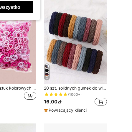
wszystko
4
200/100/20 sztuk kolorowych nylonowych gumek do włosów dla dziewcząt, proste, podstawowe gumki do włosów, gumki do włosów, akcesoria do włosów dla dziewcząt, odpowiednie do użytku codziennego i imprezowego
20 szt. solidnych gumek do włosów do codziennego użytku, do fryzur damskich, na co dzień, do ozdób głowy, do włosów damskich, gumek do włosów, gumek do włosów, gumek do włosów, gumek do włosów, gumek do włosów, gumek do włosów, akcesoriów do siłowni, makijażu, podróży, urodzin
(1000+)
16,00zł
Powracający klienci