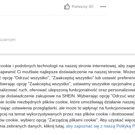
Pomocny (0)
 czarnym
ookie i podobnych technologii na naszej stronie internetowej, aby zap
Pomocny (0)
zapewnić Ci możliwie najlepsze doświadczenie na naszej stronie. Moż
opcję "Odrzuć wszystko", "Zaakceptuj wszystko" lub ustawić preferen
bierając opcję "Zaakceptuj wszystko", ustawimy wszystkie opcjonalne pl
j Opinii
lizować ruch, oferować ulepszoną funkcjonalność oraz personalizować 
oje doświadczenie zakupowe na SHEIN. Wybierając opcję "Odrzuć wszy
ie ściśle niezbędnych plików cookie, które umożliwiają działanie nasze
niając ustawienia przeglądarki, ale może to wpłynąć na funkcjonowanie
ięcej na temat wykorzystywanych przez nas plików cookie i dostosować
ów cookie, wybierz opcję "Zarządzaj plikami cookie". Aby uzyskać więce
ia zebranych danych, kliknij tutaj,
aby zapoznać się z naszą Polityką P