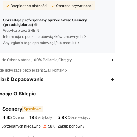
Bezpieczne płatności
Ochrona prywatności
Sprzedaje profesjonalny sprzedawca: Scenery
(przedsiębiorca)
Wysyłka przez SHEIN
Informacja o podziale obowiązków umownych
Aby zgłosić tego sprzedawcę i/lub produkt
No Other Material,100% Poliamid,Okrągły
cje dotyczące bezpieczeństwa i kontakt
4,85
198
5.9K
iar& Dopasowanie
macje O Sklepie
4,85
198
5.9K
Scenery
Sprzedawca
4,85
198
5.9K
Ocena
Artykuły
Obserwujący
4***9
zapłacono
1 dzień temu
 Sprzedanych niedawno
58K+ Zakup ponowny
4,85
198
5.9K