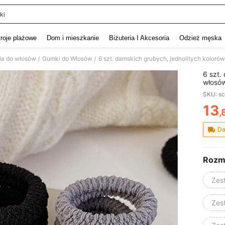
ki
and down arrow keys to navigate search Ostatnie wyszukiwanie and szukaj i znaj
troje plażowe
Dom i mieszkanie
Biżuteria I Akcesoria
Odzież męska
ia do włosów
Gumki do Włosów
/
/
6 szt.
włosów
kucykó
SKU: s
kobiet
szkoła
13
,
PR
gumki 
Da
Rozm
Zes
Zes