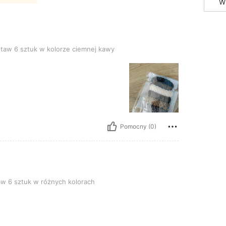
W
uk w kolorze ciemnej kawy
taw 6 sztuk w kolorze ciemnej kawy
Pomocny (0)
 w różnych kolorach
w 6 sztuk w różnych kolorach