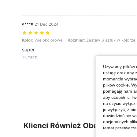
d***8
21 Dec,2024
Kolor: Wielokolorowe, Rozmiar: Zestaw 6 sztuk w kolorze czarnym
Kolor:
Wielokolorowe
Rozmiar:
Zestaw 6 sztuk w kolorze
super
Tłumacz
Używamy plików c
usługę oraz aby 
momencie wybrać 
plików cookie. Wy
Zobacz Więce
pomagają nam ana
aby uzupełnić Tw
na użycie wyłączn
je wyłączyć, zmie
dowiedzieć się w
opcjonalnych plik
Klienci Również Obejrzeli
temat przetwarzan