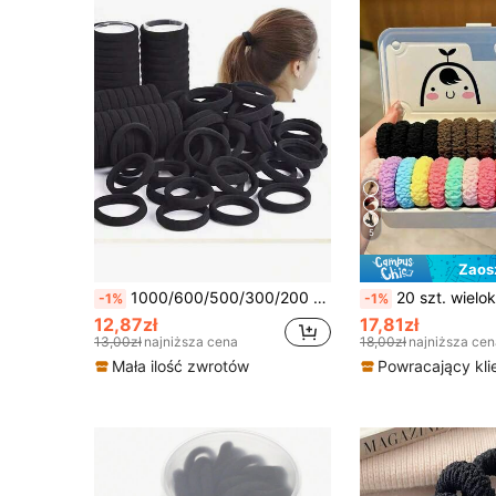
5
Zaos
1000/600/500/300/200 szt. gładkich gumek do włosów, łatwe do tworzenia eleganckich fryzur: czarne elastyczne gumki do włosów, akcesoria do włosów
20 szt. wielokolorowych, plisowanych gumek do włosów, urocze dziewcz
-1%
-1%
12,87zł
17,81zł
13,00zł
najniższa cena
18,00zł
najniższa cen
Mała ilość zwrotów
Powracający kli