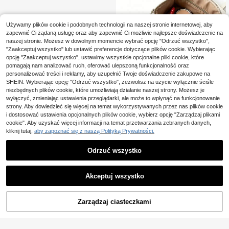
mocowanie czapki baseballowej do
torby/walizki – niezbędny dodatek
do aktywności na świeżym powietr
Używamy plików cookie i podobnych technologii na naszej stronie internetowej, aby
zu
zapewnić Ci żądaną usługę oraz aby zapewnić Ci możliwie najlepsze doświadczenie na
naszej stronie. Możesz w dowolnym momencie wybrać opcję "Odrzuć wszystko",
"Zaakceptuj wszystko" lub ustawić preferencje dotyczące plików cookie. Wybierając
Przenośny organizer do kabli ładow
opcję "Zaakceptuj wszystko", ustawimy wszystkie opcjonalne pliki cookie, które
ania telefonu, antysplątujący, uniw
34 Left
pomagają nam analizować ruch, oferować ulepszoną funkcjonalność oraz
ersalny winder do kabli na biurko i
personalizować treści i reklamy, aby uzupełnić Twoje doświadczenie zakupowe na
16
w podróż, elastyczny przenośny kli
,51zł
SHEIN. Wybierając opcję "Odrzuć wszystko", zezwolisz na użycie wyłącznie ściśle
ps do kabli ładowania słuchawek, o
niezbędnych plików cookie, które umożliwiają działanie naszej strony. Możesz je
dpowiedni do dojazdów i podróży
wyłączyć, zmieniając ustawienia przeglądarki, ale może to wpłynąć na funkcjonowanie
strony. Aby dowiedzieć się więcej na temat wykorzystywanych przez nas plików cookie
i dostosować ustawienia opcjonalnych plików cookie, wybierz opcję "Zarządzaj plikami
cookie". Aby uzyskać więcej informacji na temat przetwarzania zebranych danych,
kliknij tutaj,
aby zapoznać się z naszą Polityką Prywatności.
Odrzuć wszystko
Akceptuj wszystko
Zarządzaj ciasteczkami
KUP TERAZ
DODAJ DO KOSZYKA