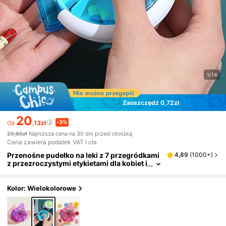
1/14
Zaoszczędź 0,72zł
20
-3%
,13zł
Od
20,85zł
Najniższa cena na 30 dni przed obniżką
Cena zawiera podatek VAT i cła
Przenośne pudełko na leki z 7 przegródkami
4,89
(
1000+
)
z przezroczystymi etykietami dla kobiet i
mężczyzn, podróżne pudełko na lekarst
wa na wakacje, plażę, rejs, do domu i na zew
nątrz, niezbędne akcesorium podróżne
Kolor: Wielokolorowe