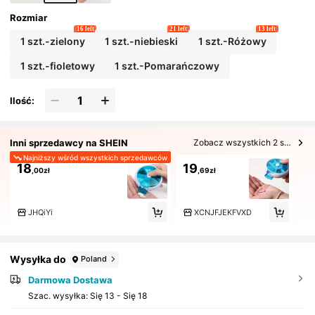
Rozmiar
16 left
21 left
13 left
1 szt.-zielony
1 szt.-niebieski
1 szt.-Różowy
1 szt.-fioletowy
1 szt.-Pomarańczowy
Ilość:
Inni sprzedawcy na SHEIN
Zobacz wszystkich 2 sprzedających
Najniższy wśród wszystkich sprzedawców
18
19
,00zł
,69zł
JHQiYi
XCNJFJEKFVXD
Wysyłka do
Poland
Darmowa Dostawa
Szac. wysyłka:
Się 13 - Się 18