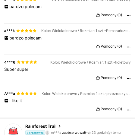
bardzo
polecam
Pomocny
(0)
a***k
Kolor: Wielokolorowe / Rozmiar: 1 szt.-Pomarańczowy
bardzo
polecam
Pomocny
(0)
4***6
Kolor: Wielokolorowe / Rozmiar: 1 szt.-fioletowy
Super
super
Pomocny
(0)
A***a
Kolor: Wielokolorowe / Rozmiar: 1 szt.-przezroczysty
I
like
it
Pomocny
(0)
2.7K Obserwujący
4,87
Rainforest Trail
m***a
zaobserwował(-a)
23 godzin(y) temu
Sprzedawca
L***e
przegląda