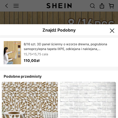
Znajdź Podobny
8/16 szt. 3D panel ścienny o wzorze drewna, pogrubiona
samoprzylepna tapeta IXPE, odklejana i naklejana,
wodoodporna, łatwa do czyszczenia, demontowalne naklejki
15,75*15,75 cala
ścienne DIY do dekoracji domu, odpowiednie do odnawiania
110,00zł
salonów, kuchni, biur, sufitów i sypialni
Podobne przedmioty