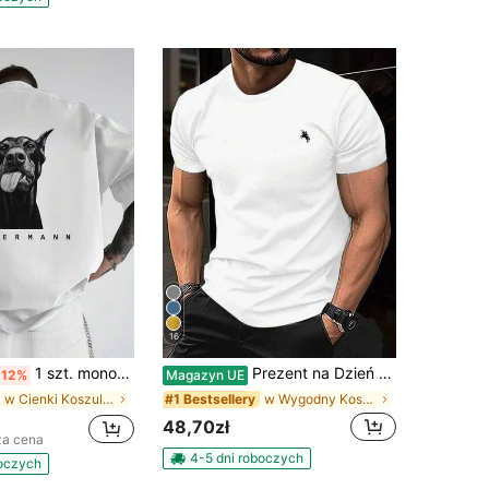
16
1 szt. monochromatyczna koszula z krótkim rękawem i nadrukiem na plecach w szkicu dobermana, minimalistyczny strój dla psa, swobodny strój podróżny dla mężczyzn
Prezent na Dzień Ojca dla mężczyzn, casualowy uniwersalny T-shirt na co dzień i do pracy z prostym nadrukiem, krótki rękaw, wiosna/lato, prezent dla niego
-12%
Magazyn UE
w Cienki Koszulki męskie
w Wygodny Koszulki męskie
#1 Bestsellery
48,70zł
za cena
4-5 dni roboczych
boczych