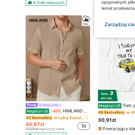
4-5 dni roboczyc
opcjonalnych plik
4-5 dni roboczych
temat przetwarzan
Zarządzaj ci
4
Tom, przetrwałem podróż do Nowego Jorku. Zabawna i o
HIMLAND
Magazyn UE
HIMLAND Męska tkana koszula casual z krótkim rękawem, na wakacje, prezent na Dzień Ojca
Magazyn UE
-47%
#6 Bestsellery
w Luźny Koszule męskie
#3 Bestsellery
30,91zł
40,67zł
Powracający kli
77,00zł
najniższa cena