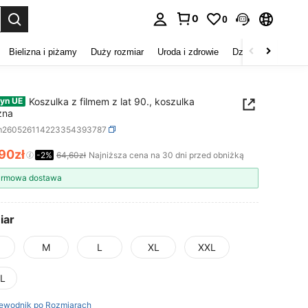
0
0
duj. Press Enter to select.
Bielizna i piżamy
Duży rozmiar
Uroda i zdrowie
Dzieci
Buty
D
Koszulka z filmem z lat 90., koszulka
yn UE
żna
m260526114223354393787
,90zł
ICE AND AVAILABILITY
-2%
64,60zł
Najniższa cena na 30 dni przed obniżką
rmowa dostawa
iar
M
L
XL
XXL
L
ewodnik po Rozmiarach