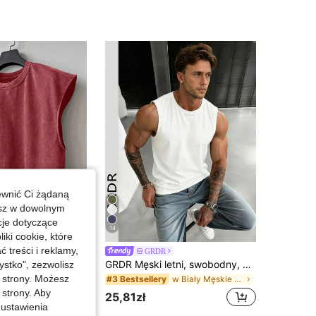
4,65
1.8K
35
4,65
1.8K
35
4,65
1.8K
35
ewnić Ci żądaną
esz w dowolnym
cje dotyczące
14
iki cookie, które
treści i reklamy,
Way
GRDR
ÉpureWay Manfinity Streetrush męski letni casualowy top na ramiączkach z szerokimi ramionami, jednolity kolor, bawełniany, bez rękawów, czerwony crop top, muscle tee, męska koszulka z wyciętymi rękawami, na wakacje
GRDR Męski letni, swobodny, bezrękawnik z okrągłym dekoltem
stko", zezwolisz
-50%
j strony. Możesz
w Biały Męskie podkoszulki bez rękawów
#3 Bestsellery
 strony. Aby
za cena
25,81zł
 ustawienia
boczych