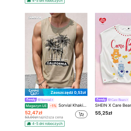
4-5 dni roboczych
Zaoszczędź 0,53zł
Sorvial
Care Bears
Sorvial Khaki top na ramiączkach z nadrukiem graficznym palmy kokosowej dla mężczyzn, odpowiedni na letnie wyjścia, wakacje, surfing i święta
Magazyn UE
-1%
52,47zł
55,25zł
53,00zł
najniższa cena
4-5 dni roboczych