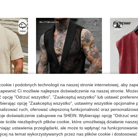
ookie i podobnych technologii na naszej stronie internetowej, aby zap
zapewnić Ci możliwie najlepsze doświadczenie na naszej stronie. Moż
opcję "Odrzuć wszystko", "Zaakceptuj wszystko" lub ustawić preferen
17
bierając opcję "Zaakceptuj wszystko", ustawimy wszystkie opcjonalne pl
lizować ruch, oferować ulepszoną funkcjonalność oraz personalizować 
SLATEMANN
Épure
orze, letnia, męska lniano-bawełniana bluzka plażowa, casualowa koszula Henley z dekoltem w serek i krótkim rękawem, na wakacje, prezent na Dzień Ojca
SLATEMANN Męska casualowa koszulka na ramiączkach w jednolitym kolorze z kołnierzem szalowym, wakacyjna
oje doświadczenie zakupowe na SHEIN. Wybierając opcję "Odrzuć wszy
Magazyn UE
-51%
Magazyn UE
ie ściśle niezbędnych plików cookie, które umożliwiają działanie nasze
30,87zł
32,83zł
niając ustawienia przeglądarki, ale może to wpłynąć na funkcjonowanie
63,00zł
najniższa cena
66,00zł
najniżs
ięcej na temat wykorzystywanych przez nas plików cookie i dostosować
4-5 dni roboczych
4-5 dni ro