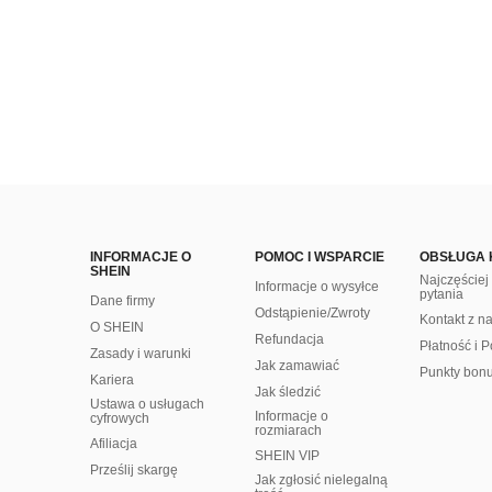
INFORMACJE O
POMOC I WSPARCIE
OBSŁUGA 
SHEIN
Najczęście
Informacje o wysyłce
pytania
Dane firmy
Odstąpienie/Zwroty
Kontakt z n
O SHEIN
Refundacja
Płatność i P
Zasady i warunki
Jak zamawiać
Punkty bon
Kariera
Jak śledzić
Ustawa o usługach
Informacje o
cyfrowych
rozmiarach
Afiliacja
SHEIN VIP
Prześlij skargę
Jak zgłosić nielegalną