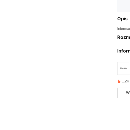
Opis
Informa
Rozm
Infor
1.2K
W