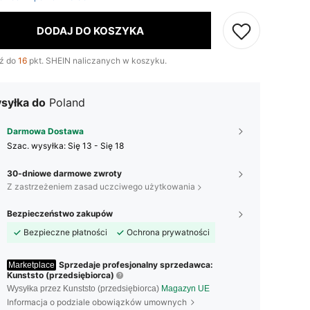
DODAJ DO KOSZYKA
ź do
16
pkt. SHEIN naliczanych w koszyku.
syłka do
Poland
Darmowa Dostawa
Szac. wysyłka:
Się 13 - Się 18
30-dniowe darmowe zwroty
Z zastrzeżeniem zasad uczciwego użytkowania
Bezpieczeństwo zakupów
Bezpieczne płatności
Ochrona prywatności
Sprzedaje profesjonalny sprzedawca:
Marketplace
Kunststo (przedsiębiorca)
Wysyłka przez Kunststo (przedsiębiorca)
Magazyn UE
Informacja o podziale obowiązków umownych