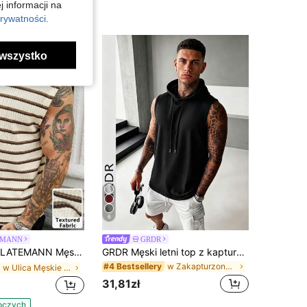
j informacji na
rywatności.
wszystko
6
EMANN
GRDR
na koszulka na ramiączkach z tkaniny żakardowej w paski, z małym okrągłym dekoltem, casualowa na wakacje, spotkania i imprezy, na co dzień i randki, prosty uniwersalny styl, sport, jazda na rowerze, odpowiednia do noszenia lub jako prezent dla przyjaciół
GRDR Męski letni top z kapturem w jednolitym kolorze, swobodny sportowy styl, modny i minimalistyczny do letnich strojów sportowych
w Zakapturzony Męskie podkoszulki bez rękawów
#4 Bestsellery
w Ulica Męskie podkoszulki bez rękawów
31,81zł
boczych