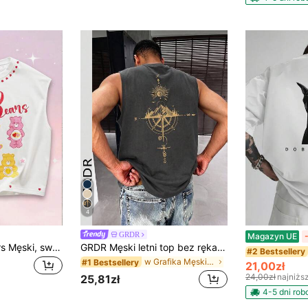
4
GRDR
Magazyn UE
SHEIN X Care Bears Męski, swobodny top bez rękawów z nadrukiem litery i niedźwiedzia, z okrągłym dekoltem, letni
GRDR Męski letni top bez rękawów z nadrukiem kompasu i szczytu górskiego
#2 Bestsellery
w Grafika Męskie podkoszulki bez rękawów
#1 Bestsellery
21,00zł
24,00zł
najniżs
25,81zł
4-5 dni ro