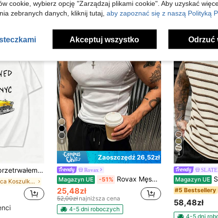
h
ów cookie, wybierz opcję "Zarządzaj plikami cookie". Aby uzyskać więce
ia zebranych danych, kliknij tutaj,
aby zapoznać się z naszą Polityką P
asteczkami
Akceptuj wszystko
Odrzuć 
8
4
Zaoszczędź 26,52zł
ryginalna koszulka z żółtą taksówką-pająkiem, w stylu vintage lat 80., unisex dla mężczyzn i kobiet.
Rovax
SLAT
Rovax Męski letni, swobodny, prążkowany top z okrągłym dekoltem i jednolitym kolorem
SLATEMANN Męska wygod
Magazyn UE
-51%
Magazyn UE
w Ulica Koszulki męskie
25,48zł
#5 Bestsellery
52,00zł
najniższa cena
58,48zł
enci
4-5 dni roboczych
4-5 dni ro