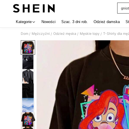
gniot
Use up 
Kategorie
Nowości
Szac. 3 dni rob.
Odzież damska
S
Dom
Mężczyźni
Odzież męska
Męskie topy
T-Shirty dla m
/
/
/
/