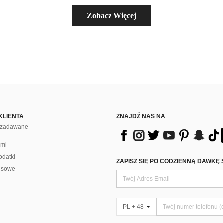
Zobacz Więcej
KLIENTA
ZNAJDŹ NAS NA
j zadawane
ami
odatki
ZAPISZ SIĘ PO CODZIENNĄ DAWKĘ 
usowe
PL + 48