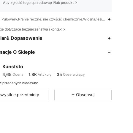
Aby zgłosić tego sprzedawcę i/lub produkt
Pulowery,Pranie ręczne, nie czyścić chemicznie,Wiosna/jesień (18–25 / 63–77)
cje dotyczące bezpieczeństwa i kontakt
iar& Dopasowanie
4,65
1.8K
35
macje O Sklepie
4,65
1.8K
35
Kunststo
4,65
1.8K
35
Ocena
Artykuły
Obserwujący
B***u
zaobserwował(-a)
1 dzień temu
 Sprzedanych niedawno
4,65
1.8K
35
szystkie przedmioty
Obserwuj
4,65
1.8K
35
4,65
1.8K
35
4,65
1.8K
35