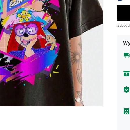
Zdobąd
Wy