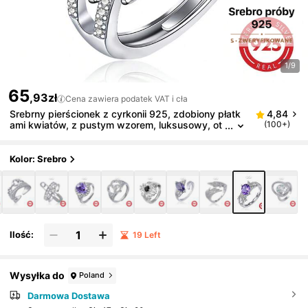
1/9
65
,93zł
Cena zawiera podatek VAT i cła
Srebrny pierścionek z cyrkonii 925, zdobiony płatk
4,84
ami kwiatów, z pustym wzorem, luksusowy, ot
(100+)
warty, idealny na co dzień, na imprezę, na świę
ta, jako prezent dla ukochanej, przyjaciółki lub rodzi
ny
Kolor: Srebro
Ilość:
19 Left
Wysyłka do
Poland
Darmowa Dostawa