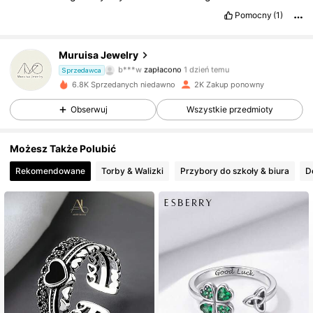
Pomocny
(1)
4.8K Obserwujący
4,79
Muruisa Jewelry
b***w
zapłacono
1 dzień temu
Sprzedawca
p***e
zaobserwował(-a)
6 godzin(y) temu
6.8K Sprzedanych niedawno
2K Zakup ponowny
4.8K Obserwujący
4,79
Obserwuj
Wszystkie przedmioty
4.8K Obserwujący
4,79
Możesz Także Polubić
4.8K Obserwujący
4,79
Rekomendowane
Torby & Walizki
Przybory do szkoły & biura
4.8K Obserwujący
4,79
4.8K Obserwujący
4,79
4.8K Obserwujący
4,79
4.8K Obserwujący
4,79