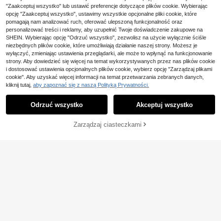
54
o noszenia na co dzień lub jako pre
"Zaakceptuj wszystko" lub ustawić preferencje dotyczące plików cookie. Wybierając
,54zł
zent
opcję "Zaakceptuj wszystko", ustawimy wszystkie opcjonalne pliki cookie, które
pomagają nam analizować ruch, oferować ulepszoną funkcjonalność oraz
personalizować treści i reklamy, aby uzupełnić Twoje doświadczenie zakupowe na
SHEIN. Wybierając opcję "Odrzuć wszystko", zezwolisz na użycie wyłącznie ściśle
niezbędnych plików cookie, które umożliwiają działanie naszej strony. Możesz je
wyłączyć, zmieniając ustawienia przeglądarki, ale może to wpłynąć na funkcjonowanie
strony. Aby dowiedzieć się więcej na temat wykorzystywanych przez nas plików cookie
i dostosować ustawienia opcjonalnych plików cookie, wybierz opcję "Zarządzaj plikami
cookie". Aby uzyskać więcej informacji na temat przetwarzania zebranych danych,
kliknij tutaj,
aby zapoznać się z naszą Polityką Prywatności.
Odrzuć wszystko
Akceptuj wszystko
Zarządzaj ciasteczkami
DODAJ DO KOSZYKA
39
#StylNaImprezę
1 szt. zabytkowy pierścionek z pod
Zaoszczędź 0,51zł
wójnie intarsjowanym rombem i cyr
29 Left
konią, srebro próby 925, elegancki
1 szt. pierścionek ze srebra próby 9
67
prezent biżuteryjny dla kobiet na W
45
25, ażurowy wzór kwiatowy, rozmi
,30zł
,25zł
-1%
alentynki
ar 7-11, odpowiedni do codzienneg
45,76zł
najniższa cena
o noszenia dla kobiet, z pudełkiem
prezentowym