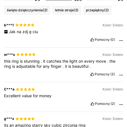
święto dziękczynienia
(2)
letnie stroje
(2)
przepiękny
(2)
b***1
Kolor: Srebro
Jak
na
zdj
ę
ciu
Pomocny
(0)
m***s
Kolor: Srebro
this
ring
is
stunning
.
it
catches
the
light
on
every
move
.
the
ring
is
adjustable
for
any
finger
.
it
is
beautiful
.
Pomocny
(3)
C***a
Kolor: Srebro
Excellent
value
for
money
Pomocny
(2)
g***x
Kolor: Srebro
its
an
amazing
starry
sky
cubic
zirconia
ring