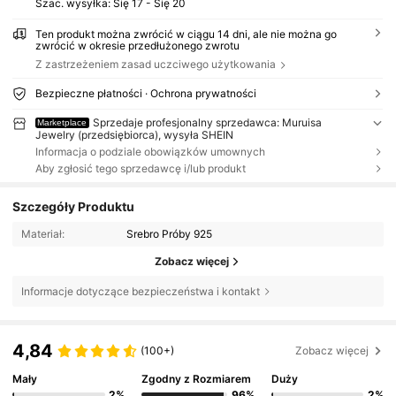
Szac. wysyłka:
Się 17 - Się 20
Ten produkt można zwrócić w ciągu 14 dni, ale nie można go
zwrócić w okresie przedłużonego zwrotu
Z zastrzeżeniem zasad uczciwego użytkowania
Bezpieczne płatności · Ochrona prywatności
Sprzedaje profesjonalny sprzedawca: Muruisa
Marketplace
Jewelry (przedsiębiorca), wysyła SHEIN
Informacja o podziale obowiązków umownych
Aby zgłosić tego sprzedawcę i/lub produkt
Szczegóły Produktu
Materiał:
Srebro Próby 925
Zobacz więcej
Informacje dotyczące bezpieczeństwa i kontakt
4,84
(100+)
Zobacz więcej
Mały
Zgodny z Rozmiarem
Duży
2%
96%
2%