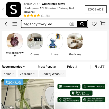
zegar
SHEIN APP - Codziennie nowe
×
Ekskluzywne APP Wszystko 15% taniej Kod:
budzik
ZDOBĄDŹ
SHAPP15
(3,138)
zegar cyfrowy led
zegarek budzik
zegarek elektroniczny
zegar
Wielokolorow
Czarne
Litera
Graficzny
e
Recommended
Most Popular
Price
Filtruj
Kolor
Zasilanie
Rodzaj Wzoru