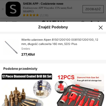
SHEIN APP - Codziennie nowe
×
Ekskluzywne APP Wszystko 15% taniej Kod:
ZDOBĄDŹ
SHAPP15
(3,138)
Znajdź Podobny
Wiertło udarowe Alpen 81501200100 0081501200100, 12
mm, długość całkowita 160 mm, SDS-Plus
Srebro
277,49zł
Podobne przedmioty