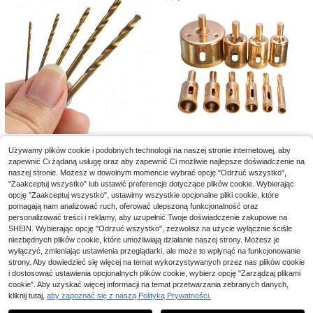
anej)
5/50/100 szt. jednorazowe osłony
ochronne na filtr odkurzacza, uniw
18 Left
ersalne nieprzewiewne worki z siat
12
ki przeciwpyłowej, elastyczne regu
,96zł
lowane nakładki na filtr do odkurza
cza, ochrona przed pyłem do sprząt
Zestaw 50 szt. wierteł spiralnych z
Zestaw 10 wierteł diamentowych,
ania domu i biura
Używamy plików cookie i podobnych technologii na naszej stronie internetowej, aby
wałkiem okrągłym ze stali szybkot
3 mm-50 mm powlekane okrągłe o
1 szt. Drewniany akcesorium do kla
20 Left
21
,00zł
zapewnić Ci żądaną usługę oraz aby zapewnić Ci możliwie najlepsze doświadczenie na
nącej z powłoką tytanową, proste,
twornice do płytek, marmuru, szkła,
psa filmowego – kreatywna dekora
34 Left
29
do wiercenia w drewnie, metalu i pl
ceramiki
naszej stronie. Możesz w dowolnym momencie wybrać opcję "Odrzuć wszystko",
cja biurka, rekwizyt do fotografii, de
,00zł
28
astiku, wiele rozmiarów, trwały mat
koracja pokoju/domu/świąteczna, n
"Zaakceptuj wszystko" lub ustawić preferencje dotyczące plików cookie. Wybierając
,00zł
eriał stalowy, dla domu, stosowany
adaje się do użytku wewnątrz i na
opcję "Zaakceptuj wszystko", ustawimy wszystkie opcjonalne pliki cookie, które
w 100 krajach
zewnątrz
pomagają nam analizować ruch, oferować ulepszoną funkcjonalność oraz
personalizować treści i reklamy, aby uzupełnić Twoje doświadczenie zakupowe na
SHEIN. Wybierając opcję "Odrzuć wszystko", zezwolisz na użycie wyłącznie ściśle
niezbędnych plików cookie, które umożliwiają działanie naszej strony. Możesz je
wyłączyć, zmieniając ustawienia przeglądarki, ale może to wpłynąć na funkcjonowanie
strony. Aby dowiedzieć się więcej na temat wykorzystywanych przez nas plików cookie
i dostosować ustawienia opcjonalnych plików cookie, wybierz opcję "Zarządzaj plikami
cookie". Aby uzyskać więcej informacji na temat przetwarzania zebranych danych,
kliknij tutaj,
aby zapoznać się z naszą Polityką Prywatności.
Pokaż podobne produkty w magazynie
10/20/30 szt. złotych sztyftów klej
Zobacz Wszystko
u na gorąco - 7 mm * 10 cm, miniat
25 Left