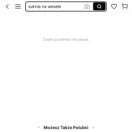
suknia na wesele
elegancka sukienka damska
sukienka na wesele
gniotki
Żaden przedmiot nie pasuje.
Możesz Także Polubić