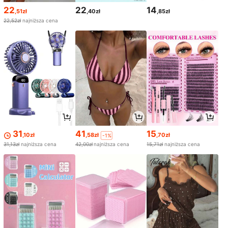
22
22
14
,51zł
,40zł
,85zł
22,52zł
najniższa cena
31
41
15
,10zł
,58zł
,70zł
-1%
31,13zł
najniższa cena
42,00zł
najniższa cena
15,71zł
najniższa cena