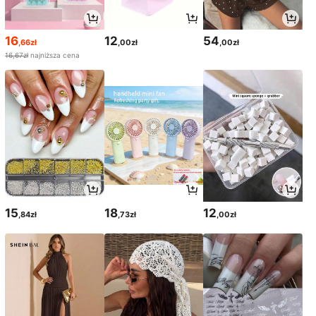
16
12
54
,66zł
,00zł
,00zł
16,67zł
najniższa cena
15
18
12
,84zł
,73zł
,00zł