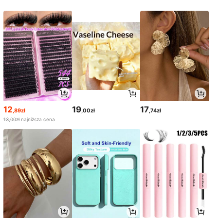
12
19
17
,89zł
,00zł
,74zł
13,00zł
najniższa cena