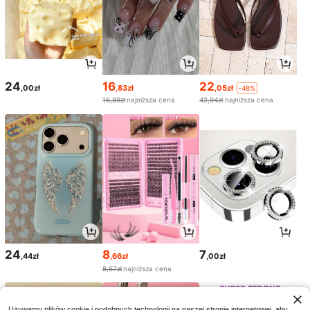
24
16
22
,00zł
,83zł
,05zł
-48%
16,89zł
najniższa cena
42,94zł
najniższa cena
24
8
7
,44zł
,66zł
,00zł
8,67zł
najniższa cena
Używamy plików cookie i podobnych technologii na naszej stronie internetowej, aby