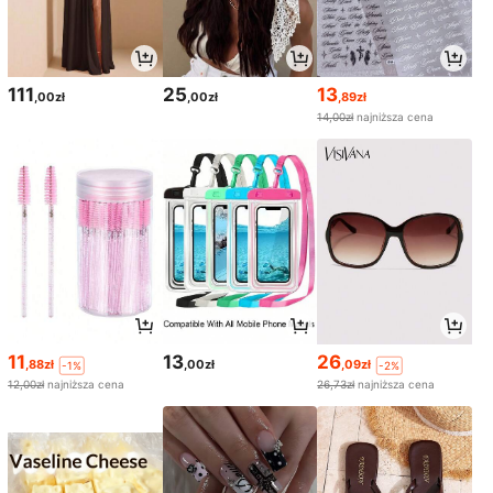
111
25
13
,00zł
,00zł
,89zł
14,00zł
najniższa cena
11
13
26
,88zł
,00zł
,09zł
-1%
-2%
12,00zł
najniższa cena
26,73zł
najniższa cena