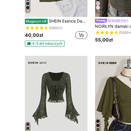
8
14
SHEIN Essnce Damska, solidna, krótka bluzka z dekoltem w serek i krótkim rękawem, prosta, codzienna, do noszenia na co dzień
NOIRLYN
Magazyn UE
(1000+)
(1000+
40,00zł
55,00zł
4-5 dni roboczych