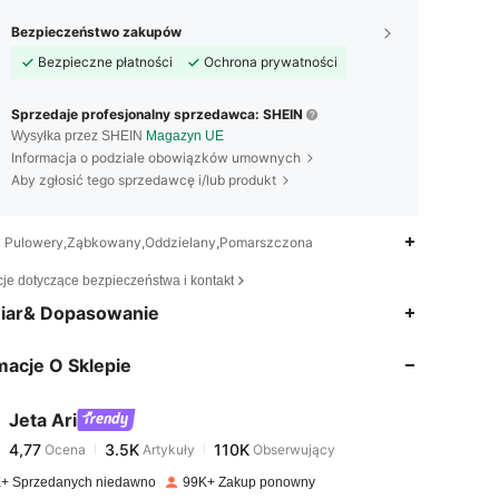
Bezpieczeństwo zakupów
Bezpieczne płatności
Ochrona prywatności
Sprzedaje profesjonalny sprzedawca: SHEIN
Wysyłka przez SHEIN
Magazyn UE
Informacja o podziale obowiązków umownych
Aby zgłosić tego sprzedawcę i/lub produkt
Pulowery,Ząbkowany,Oddzielany,Pomarszczona
cje dotyczące bezpieczeństwa i kontakt
4,77
3.5K
110K
iar& Dopasowanie
macje O Sklepie
4,77
3.5K
110K
Jeta Ari
4,77
3.5K
110K
Ocena
Artykuły
Obserwujący
4***5
zapłacono
1 dzień temu
+ Sprzedanych niedawno
99K+ Zakup ponowny