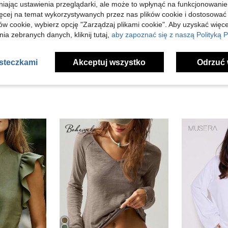
niając ustawienia przeglądarki, ale może to wpłynąć na funkcjonowanie
Pomocny (1)
ięcej na temat wykorzystywanych przez nas plików cookie i dostosować
ów cookie, wybierz opcję "Zarządzaj plikami cookie". Aby uzyskać więce
ia zebranych danych, kliknij tutaj,
aby zapoznać się z naszą Polityką P
j Opinii
asteczkami
Akceptuj wszystko
Odrzuć 