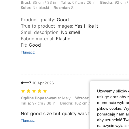
Biust:
85 cm / 33 in
Talia:
67 cm / 26 in
Biodra:
92 cm / 
Kolor:
Niebieski
Rozmiar:
S
Product quality
:
Good
True to product images
:
Yes I like it
Smell description
:
No smell
Fabric material
:
Elastic
Fit
:
Good
Tłumacz
d***7
10 Apr,2026
Używamy plików c
usługę oraz aby 
Ogólne Dopasowanie: Mały, Wzrost: 168 cm / 66 in, Waga: 70 kg / 154 
Ogólne Dopasowanie:
Mały
Wzrost:
168 cm / 66 in
Wag
momencie wybrać 
Talia:
97 cm / 38 in
Biodra:
102 cm / 40 in
Kolor:
Brązo
plików cookie. Wy
Not good size but quality was to much nice
pomagają nam ana
aby uzupełnić Tw
Tłumacz
na użycie wyłączn