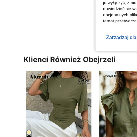
je wyłączyć, zmie
dowiedzieć się w
opcjonalnych plik
temat przetwarzan
Zobacz Więce
Zarządzaj ci
Klienci Również Obejrzeli