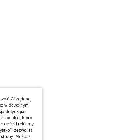
ewnić Ci żądaną
esz w dowolnym
ązowy, Rozmiar: L
cje dotyczące
iki cookie, które
treści i reklamy,
stko", zezwolisz
j strony. Możesz