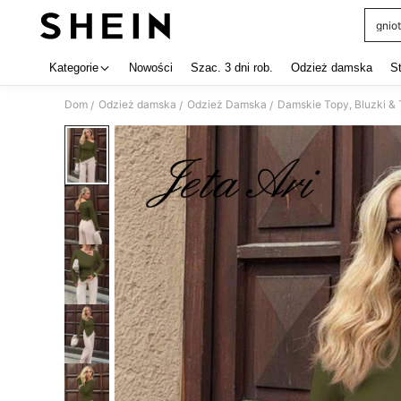
gniot
Use up 
Kategorie
Nowości
Szac. 3 dni rob.
Odzież damska
S
Dom
Odzież damska
Odzież Damska
Damskie Topy, Bluzki & 
/
/
/