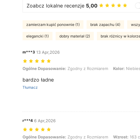
Zoabcz lokalne recenzje
5,00
zamierzam kupić ponownie (1)
brak zapachu (4)
wszys
elegancki (1)
dobry materiał (2)
brak różnicy w kolorze
m***3
13 Apr,2026
Ogólne Dopasowanie: Zgodny z Rozmiarem, Kolor: Niebieski, Rozm
Ogólne Dopasowanie:
Zgodny z Rozmiarem
Kolor:
Niebies
bardzo ładne
Tłumacz
r***4
6 Apr,2026
Ogólne Dopasowanie: Zgodny z Rozmiarem, Wzrost: 163 cm / 64 in, Waga:
Ogólne Dopasowanie:
Zgodny z Rozmiarem
Wzrost:
163 c