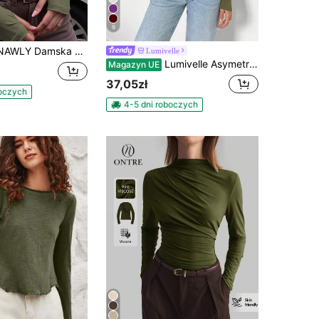
9
amska koszulka w jednolitym kolorze z okrągłym dekoltem i długim rękawem, dopasowana, casualowa
Lumivelle
Lumivelle Asymetryczny dół, długi rękaw, jednolity kolor, T-shirt, minimalistyczna moda na co dzień, podstawowe bluzki z długim rękawem, czarny top z długim rękawem, damskie bluzki z długim rękawem, czarny top z długim rękawem
Magazyn UE
37,05zł
boczych
4-5 dni roboczych