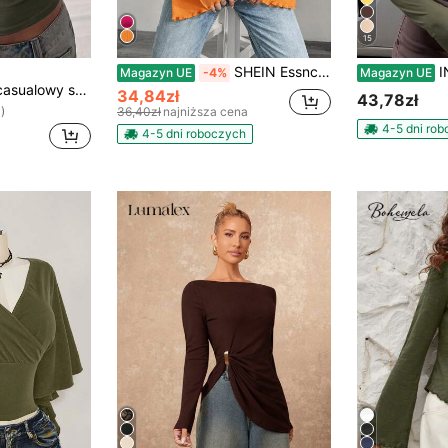
15
SHEIN Essnce Damska, swobodna, jednokolorowa, prążkowana, rozszerzana, dopasowana koszulka z rękawami wykończonymi sałatą, wiosenna
INAWLY D
Magazyn UE
-4%
Magazyn UE
NOIRLYN damski casualowy seksowny top Y2K na jesień, dopasowany, z długim rękawem, dekoltem w serek, gładki z koronkowym kontrastem, odpowiedni do codziennych dojazdów
34,84zł
43,78zł
)
36,40zł
najniższa cena
4-5 dni ro
4-5 dni roboczych