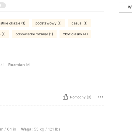
W
tkie okazje (1)
podstawowy (1)
casual (1)
 (1)
odpowiedni rozmiar (1)
zbyt ciasny (4)
iar: M
ki
Rozmiar:
M
Pomocny (0)
 55 kg / 121 lbs, Biust: 85 cm / 33 in, Talia: 67 cm / 26 in, Biodra: 92 cm / 36 i
m / 64 in
Waga:
55 kg / 121 lbs