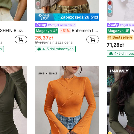
5
12
Zaoszczędź 26,51zł
#StrojeCodzienne
#StylClea
SHEIN Bluzka damska z dekoltem w serek i rękawami typu cap, wygodna tkanina, odpowiednia na wakacje, na co dzień, na co dzień, na plażę, na randkę, na imprezę, na miejskie wakacje, uniwersalna
Bohemela Luźna koszulka z dekoltem w serek i długim rękawem dla kobiet na wakacje BOHO, swobodna jesień i zima
MUSERA Luź
Magazyn UE
-51%
Magazyn UE
25,37zł
#1 Bestsellery
na
51,88zł
najniższa cena
71,28zł
h
4-5 dni roboczych
4-5 dni ro