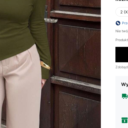
2 (X
Prz
Nie twó
Produkt 
Zdobąd
Wy