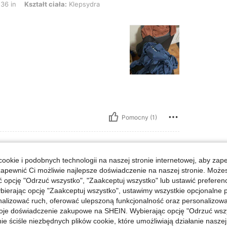
36 in
Kształt ciała:
Klepsydra
Pomocny (1)
ookie i podobnych technologii na naszej stronie internetowej, aby zap
zapewnić Ci możliwie najlepsze doświadczenie na naszej stronie. Moż
lbs, Biust: 96 cm / 38 in, Talia: 97 cm / 38 in, Biodra: 102 cm / 40 in, Kolor: Br
a:
70 kg / 154 lbs
Biust:
96 cm / 38 in
opcję "Odrzuć wszystko", "Zaakceptuj wszystko" lub ustawić preferen
wy
Rozmiar:
L
bierając opcję "Zaakceptuj wszystko", ustawimy wszystkie opcjonalne pl
lizować ruch, oferować ulepszoną funkcjonalność oraz personalizować 
oje doświadczenie zakupowe na SHEIN. Wybierając opcję "Odrzuć wszy
ie ściśle niezbędnych plików cookie, które umożliwiają działanie nasze