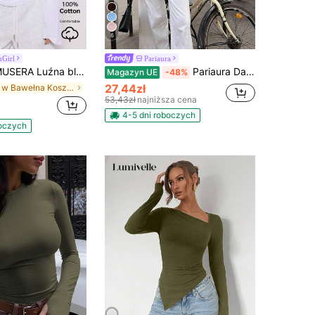
6
nGirl
Pariaura
na bluzka z długim rękawem, swobodna, kapsułowa garderoba, codzienna, oversize'owa, na lotnisko, elegancka, na wakacje, wiosna/lato
Pariaura Damska, swobodna, jednokolorowa, asymetryczna, koronkowa, patchworkowa koszulka, uniwersalna koszulka na co dzień, na wakacje, na plażę i inne okazje, wiosna/lato
Magazyn UE
-48%
27,44zł
w Bawełna Koszulki damskie
53,43zł
najniższa cena
4-5 dni roboczych
boczych