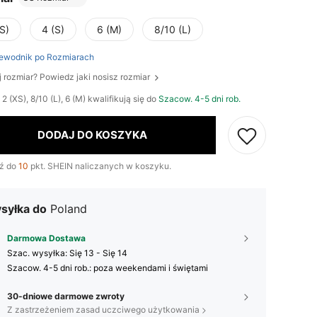
S)
4 (S)
6 (M)
8/10 (L)
ewodnik po Rozmiarach
j rozmiar? Powiedz jaki nosisz rozmiar
2 (XS), 8/10 (L), 6 (M) kwalifikują się do
Szacow. 4-5 dni rob.
DODAJ DO KOSZYKA
ź do
10
pkt. SHEIN naliczanych w koszyku.
syłka do
Poland
Darmowa Dostawa
Szac. wysyłka:
Się 13 - Się 14
Szacow. 4-5 dni rob.: poza weekendami i świętami
30-dniowe darmowe zwroty
Z zastrzeżeniem zasad uczciwego użytkowania