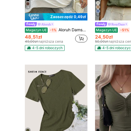
29
11
Zaoszczędź 0,49zł
Aloruh
RosyDaze
Aloruh Damska uniwersalna, swobodna, brązowa koszulka, letnia koszulka, koszulka z okrągłym dekoltem, asymetryczna koszulka z marszczeniem w talii
Magazyn UE
-1%
Magazyn UE
-51%
48,51zł
24,50zł
49,00zł
najniższa cena
50,00zł
najniższa ce
4-5 dni roboczych
4-5 dni roboczyc