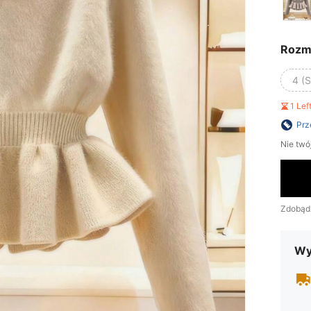
Rozm
4 (S
1 Le
Prz
Nie twó
Zdobąd
Wy