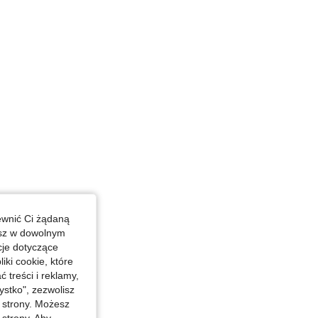
ewnić Ci żądaną
esz w dowolnym
cje dotyczące
iki cookie, które
treści i reklamy,
stko", zezwolisz
j strony. Możesz