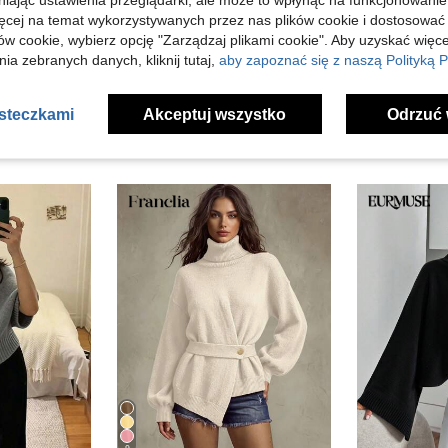
niając ustawienia przeglądarki, ale może to wpłynąć na funkcjonowanie
ięcej na temat wykorzystywanych przez nas plików cookie i dostosować
j Opinii
ów cookie, wybierz opcję "Zarządzaj plikami cookie". Aby uzyskać więce
ia zebranych danych, kliknij tutaj,
aby zapoznać się z naszą Polityką P
asteczkami
Akceptuj wszystko
Odrzuć 