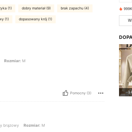
tyka (1)
dobry materiał (9)
brak zapachu (4)
999K
y (1)
dopasowany krój (1)
W
DOPA
: M
Rozmiar:
M
1 
Pomocny (3)
y, Rozmiar: M
 brązowy
Rozmiar:
M