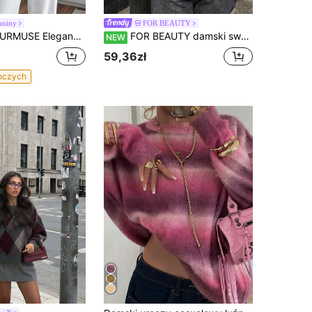
aniny
FOR BEAUTY
zianinowy sweter z rękawami nietoperzowymi, luźny fason oversize, minimalistyczna elegancja, czarny sweter oversize, sweter z dzwonkowatymi rękawami, sweter z golfem, sweter z rękawami nietoperzowymi, sweter, kremowy sweter, swetry, damski sweter, biały sweter, damski sweter, damskie swetry, ubrania zimowe
FOR BEAUTY damski sweter kardigan na jesień i zimę, Y2K, maślanożółty, zapinany na guziki, z długim rękawem, okrągłym dekoltem, dopasowany, dzianinowy, casualowy, do szkolnych stylizacji
NEW
59,36zł
boczych