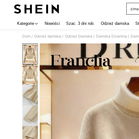
zima
Use up 
Kategorie
Nowości
Szac. 3 dni rob.
Odzież damska
S
Dom
Odzież damska
Odzież Damska
Damska Dzianina
Dams
/
/
/
/