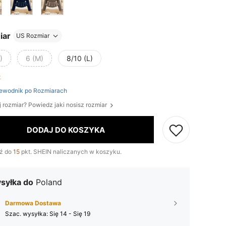
iar
US Rozmiar
)
6 (M)
8/10 (L)
ft
ewodnik po Rozmiarach
j rozmiar? Powiedz jaki nosisz rozmiar
DODAJ DO KOSZYKA
ź do
15
pkt. SHEIN naliczanych w koszyku.
syłka do
Poland
Darmowa Dostawa
Szac. wysyłka:
Się 14 - Się 19