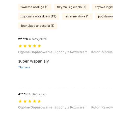
świetna obsługa (1)
trzymaj się ciepło (7)
szybka logis
zgodny z obrazkiem (13)
jesienne stroje (1)
podstawow
brakujące akcesoria (1)
w***a
4 Nov,2025
Ogólne Dopasowanie: Zgodny z Rozmiarem, Kolor: Morela, Rozmiar
Ogólne Dopasowanie:
Zgodny z Rozmiarem
Kolor:
Morela
super wspaniały
Tłumacz
4***9
4 Dec,2025
Ogólne Dopasowanie: Zgodny z Rozmiarem, Kolor: Kawowy brązow
Ogólne Dopasowanie:
Zgodny z Rozmiarem
Kolor:
Kawowy