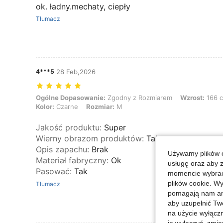
ok. ładny.mechaty, ciepły
Tłumacz
4***5
28 Feb,2026
Ogólne Dopasowanie: Zgodny z Rozmiarem, Wzrost: 166 cm / 65 in, B
Ogólne Dopasowanie:
Zgodny z Rozmiarem
Wzrost:
166 c
Kolor:
Czarne
Rozmiar:
M
Jakość produktu
:
Super
Wierny obrazom produktów
:
Tak
Opis zapachu
:
Brak
Używamy plików c
Materiał fabryczny
:
Ok
usługę oraz aby 
Pasować
:
Tak
momencie wybrać 
plików cookie. Wy
Tłumacz
pomagają nam ana
aby uzupełnić Tw
na użycie wyłączn