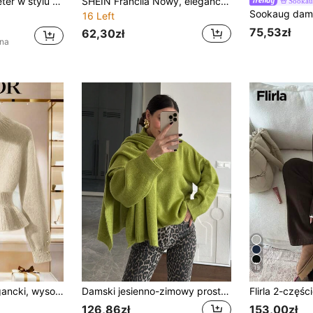
Modny damski sweter w stylu ulicznym, luźny i swobodny, idealny na powrót do szkoły, do koreańskiego stylu, na jesień, na Y2K, na wyjścia, na koncerty, na zimę, na Święto Narodowe Arabii Saudyjskiej, elegancki, na wieś
SHEIN Franclia Nowy, elegancki, francuski sweter do pracy, jesień/zima, z marszczeniami w talii, damski, z paskiem
Sookau
16 Left
75,53zł
62,30zł
ena
19
Franclia Nowy elegancki, wysokiej jakości, pluszowy sweter z dzianiny dla kobiet, jesień/zima
Damski jesienno-zimowy prosty dzianinowy komplet swetra w jednolitym kolorze z szalikiem, stylowy i elegancki zestaw swetra
126,86zł
153,00zł