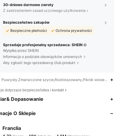
30-dniowe darmowe zwroty
Z zastrzeżeniem zasad uczciwego użytkowania
Bezpieczeństwo zakupów
Bezpieczne płatności
Ochrona prywatności
Sprzedaje profesjonalny sprzedawca: SHEIN
Wysyłka przez SHEIN
Informacja o podziale obowiązków umownych
Aby zgłosić tego sprzedawcę i/lub produkt
Puszysty,Zmarszczone szycie,Rozkloszowany,Piknik wiosenny
cje dotyczące bezpieczeństwa i kontakt
4,72
18K
1.6M
iar& Dopasowanie
macje O Sklepie
4,72
18K
1.6M
Franclia
4,72
18K
1.6M
Ocena
Artykuły
Obserwujący