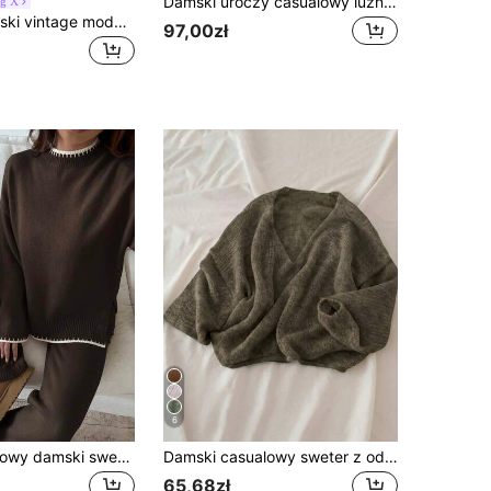
Damski uroczy casualowy luźny dzianinowy sweter pullover z długim rękawem, kolorowy wzór kostek do gry w stylu Y2K, różowy, wakacyjny
g X
Sookaug damski vintage modny szykowny sweter dzianinowy w romby, luźny krój, uniwersalny, oversize, wyszczuplający, pullover, długi rękaw, okrągły dekolt, prążkowana dzianina, odpowiedni na jesień/zimę
97,00zł
6
Flirla 2-częściowy damski sweter z kontrastowym wykończeniem, okrągły dekolt, obniżone ramiona, długi rękaw, luźny, rozcięty dół
Damski casualowy sweter z odkrytymi ramionami, top o średniej rozciągliwości na jesień i zimę, do warstwowego ubioru na powrót do szkoły, pranie ręczne/czyszczenie chemiczne, sweter, odzież zimowa
65,68zł