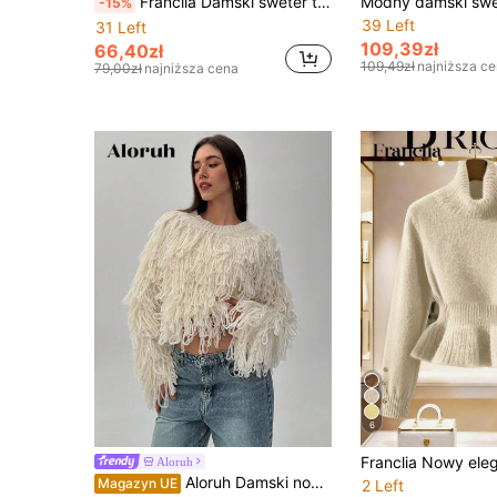
Franclia Damski sweter typu casual w jednolitym kolorze z dekoltem w łódkę, na jedno ramię, z długim rękawem i metalowymi zdobieniami
-15%
39 Left
31 Left
109,39zł
66,40zł
109,49zł
najniższa c
79,00zł
najniższa cena
6
Aloruh
Aloruh Damski nowy sweter z frędzlami w jednolitym kolorze z okrągłym dekoltem, morelowy, jesień/zima, bluzki z długim rękawem
Magazyn UE
2 Left