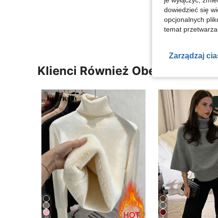
je wyłączyć, zmie
dowiedzieć się w
Zobacz Więce
opcjonalnych plik
temat przetwarzan
Zarządzaj ci
Klienci Również Obejrzeli