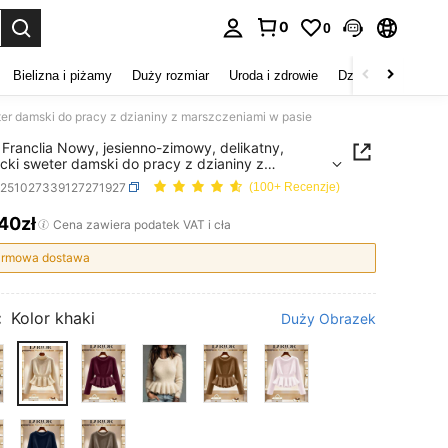
0
0
duj. Press Enter to select.
Bielizna i piżamy
Duży rozmiar
Uroda i zdrowie
Dzieci
Buty
D
er damski do pracy z dzianiny z marszczeniami w pasie
Franclia Nowy, jesienno-zimowy, delikatny,
cki sweter damski do pracy z dzianiny z
zeniami w pasie
z251027339127271927
(100+ Recenzje)
,40zł
ICE AND AVAILABILITY
Cena zawiera podatek VAT i cła
rmowa dostawa
:
Kolor khaki
Duży Obrazek