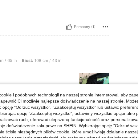
Pomocny (1)
iust: 108 cm / 43 in, Kolor: Czarne, Rozmiar: M
m / 65 in
Biust:
108 cm / 43 in
ookie i podobnych technologii na naszej stronie internetowej, aby zap
zapewnić Ci możliwie najlepsze doświadczenie na naszej stronie. Moż
opcję "Odrzuć wszystko", "Zaakceptuj wszystko" lub ustawić preferen
bierając opcję "Zaakceptuj wszystko", ustawimy wszystkie opcjonalne pl
lizować ruch, oferować ulepszoną funkcjonalność oraz personalizować 
oje doświadczenie zakupowe na SHEIN. Wybierając opcję "Odrzuć wszy
Pomocny (0)
ie ściśle niezbędnych plików cookie, które umożliwiają działanie nasze