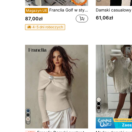
21
5
Franclia Golf w stylu europejskim, gruby aksamitny, dopasowany, ciepły, dzianinowy sweter z długim rękawem, uniwersalny na jesień i zimę. Sweter na jesień.
Magazyn UE
61,06zł
87,00zł
4-5 dni roboczych
4
10
Zaos