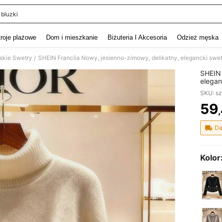
 bluzki
and down arrow keys to navigate search Ostatnie wyszukiwanie and szukaj i znaj
troje plażowe
Dom i mieszkanie
Biżuteria I Akcesoria
Odzież męska
kie Swetry
SHEIN Franclia Nowy, jesienno-zimowy, delikatny, elegancki swet
/
SHEIN 
elegan
marszc
SKU: s
59
PR
Da
Kolor