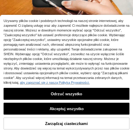
Używamy plików cookie i podobnych technologii na naszej stronie internetowej, aby
zapewnić Ci żądaną usługę oraz aby zapewnić Ci możliwie najlepsze doświadczenie na
naszej stronie. Możesz w dowolnym momencie wybrać opcję "Odrzuć wszystko",
"Zaakceptuj wszystko" lub ustawić preferencje dotyczące plików cookie. Wybierając
opcję "Zaakceptuj wszystko", ustawimy wszystkie opcjonalne pliki cookie, które
pomagają nam analizować ruch, oferować ulepszoną funkcjonalność oraz
personalizować treści i reklamy, aby uzupełnić Twoje doświadczenie zakupowe na
1/11
SHEIN. Wybierając opcję "Odrzuć wszystko", zezwolisz na użycie wyłącznie ściśle
niezbędnych plików cookie, które umożliwiają działanie naszej strony. Możesz je
22
,00zł
wyłączyć, zmieniając ustawienia przeglądarki, ale może to wpłynąć na funkcjonowanie
Od
Cena zawiera podatek VAT i cła
strony. Aby dowiedzieć się więcej na temat wykorzystywanych przez nas plików cookie
Ayotu Silikonowe etui ochronne na ekran, przezrocz
4,92
i dostosować ustawienia opcjonalnych plików cookie, wybierz opcję "Zarządzaj plikami
yste, 1 szt., odporne na upadki, miękka silikono
(1000+)
cookie". Aby uzyskać więcej informacji na temat przetwarzania zebranych danych,
wa powłoka ochronna na cały ekran, pasujące
kliknij tutaj,
aby zapoznać się z naszą Polityką Prywatności.
do Kindle (11. generacja – wydanie z 2024 r.) (6 cal
i), Kindle Paperwhite 12. generacja (wydanie z 202
Rozmiar
Odrzuć wszystko
4 r.), Kindle (11. generacja) wydanie z 2022 r., Kindl
10 left
e Paperwhite 11. generacja (wydanie z 2021 r.), Libr
Kindle Paperwhite 11th Gen 2021
a Color 7 cali, Clara Color/Monochrome 6 cali, Fire H
2 left
D10 (2023), Fire HD8 (2015/2016/2017) Urodziny
Akceptuj wszystko
Kindle 10th Gen 2019
Kindle 11th Gen 2022
25 left
Kindle (wydanie 11. generacji – 2024) (6 cali)
Zarządzaj ciasteczkami
KUP TERAZ
DODAJ DO KOSZYKA
Kindle Paperwhite 12th Gen 2024