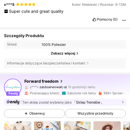
c***5
Kolor: Niebieski / Rozmiar: 9-12M
Super
cute
and
great
quality
Pomocny
(0)
Szczegóły Produktu
Skład:
100% Poliester
Zobacz więcej
Informacje dotyczące bezpieczeństwa i kontakt
17K Obserwujący
4,94
Forward freedom
y***v
zaobserwował(-a)
15 godzin(y) temu
n***n
przegląda
17K Obserwujący
4,94
Powracający klienci
Założono rok temu
99K+ Sprzedanyc
Ten sklep został wybrany jako
「Sklep Trendów」
17K Obserwujący
4,94
Obserwuj
Wszystkie przedmioty