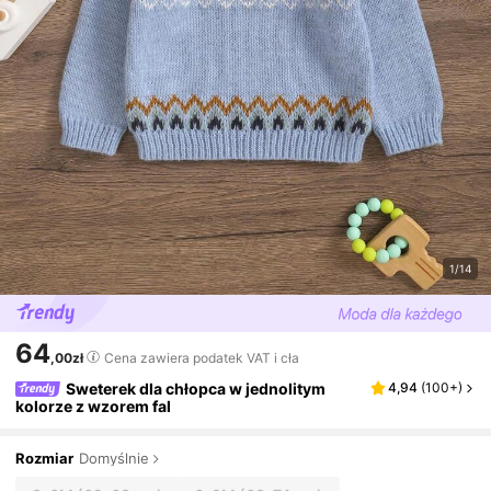
1/14
64
,00zł
Cena zawiera podatek VAT i cła
Sweterek dla chłopca w jednolitym
4,94
(
100+
)
kolorze z wzorem fal
Rozmiar
Domyślnie