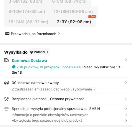
3-6M
(62-68 cm)
6-9M
(68-74 cm)
9-12M
(74-80 cm)
12-18M
(80-86 cm)
1 left
18-24M
(86-92 cm)
2-3Y
(92-98 cm)
Przewodnik po Rozmiarach
Wysyłka do
Poland
Darmowa Dostawa
200 punktów, w przypadku opóźnienia
Szac. wysyłka:
Się 13 -
Się 18
30-dniowe darmowe zwroty
Z zastrzeżeniem zasad uczciwego użytkowania
Bezpieczne płatności · Ochrona prywatności
Sprzedaje i wysyła profesjonalny sprzedawca: SHEIN
Informacja o podziale obowiązków umownych
Aby zgłosić tego sprzedawcę i/lub produkt