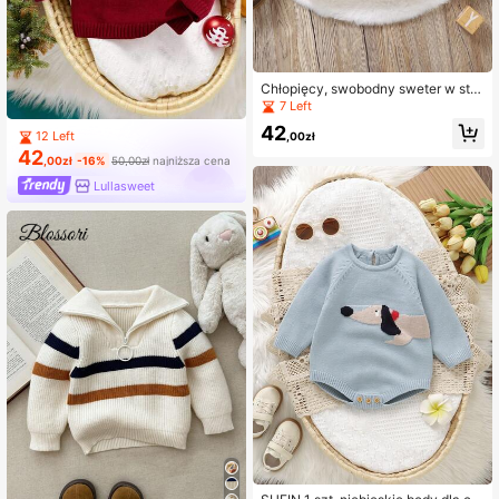
Chłopięcy, swobodny sweter w styl
u Falkland, z długim rękawem
7 Left
42
12 Left
,00zł
42
,00zł
-16%
50,00zł
najniższa cena
Lullasweet