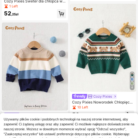
Cozy Pixies Sweter dla chłopca w g
dny i ładny na co dzień jesienią/zim
eometryczny wzór z okrągłym dek
1 Left
ą, do domu, na podróż
oltem i długim rękawem, gruby, mię
52
kki, wygodny, swobodny i uniwersa
,25zł
lny
4
Cozy Pixies
Cozy Pixies Noworodek Chłopięcy
Sweter Uniwersalny Miękki Wygod
10 Left
ny Kolorowy Wzór Misia Jesień Zim
52
a Ubrania Dla Dziewczynki
Cozy Pixies
,25zł
Używamy plików cookie i podobnych technologii na naszej stronie internetowej, aby
Cozy Pixies Miękki i wygodny swet
zapewnić Ci żądaną usługę oraz aby zapewnić Ci możliwie najlepsze doświadczenie na
erek dla chłopca w kontrastowe pa
34 Left
naszej stronie. Możesz w dowolnym momencie wybrać opcję "Odrzuć wszystko",
ski z okrągłym dekoltem i długim rę
48
kawem, swobodny i uniwersalny
"Zaakceptuj wszystko" lub ustawić preferencje dotyczące plików cookie. Wybierając
,00zł