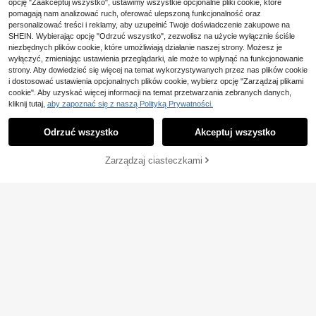
opcję "Zaakceptuj wszystko", ustawimy wszystkie opcjonalne pliki cookie, które
pomagają nam analizować ruch, oferować ulepszoną funkcjonalność oraz
personalizować treści i reklamy, aby uzupełnić Twoje doświadczenie zakupowe na
SHEIN. Wybierając opcję "Odrzuć wszystko", zezwolisz na użycie wyłącznie ściśle
niezbędnych plików cookie, które umożliwiają działanie naszej strony. Możesz je
wyłączyć, zmieniając ustawienia przeglądarki, ale może to wpłynąć na funkcjonowanie
strony. Aby dowiedzieć się więcej na temat wykorzystywanych przez nas plików cookie
i dostosować ustawienia opcjonalnych plików cookie, wybierz opcję "Zarządzaj plikami
cookie". Aby uzyskać więcej informacji na temat przetwarzania zebranych danych,
kliknij tutaj,
aby zapoznać się z naszą Polityką Prywatności.
Odrzuć wszystko
Akceptuj wszystko
DODAJ DO
Zarządzaj ciasteczkami
KUP TERAZ
KOSZYKA