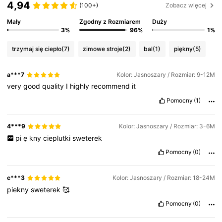
4,94
(100+)
Zobacz więcej
Mały
Zgodny z Rozmiarem
Duży
3%
96%
1%
trzymaj się ciepło
(7)
zimowe stroje
(2)
bal
(1)
piękny
(5)
a***7
Kolor: Jasnoszary / Rozmiar: 9-12M
very
good
quality
I
highly
recommend
it
Pomocny
(1)
4***9
Kolor: Jasnoszary / Rozmiar: 3-6M
pi
ę
kny
cieplutki
sweterek
Pomocny
(0)
c***3
Kolor: Jasnoszary / Rozmiar: 18-24M
piekny
sweterek
🥰
Pomocny
(0)