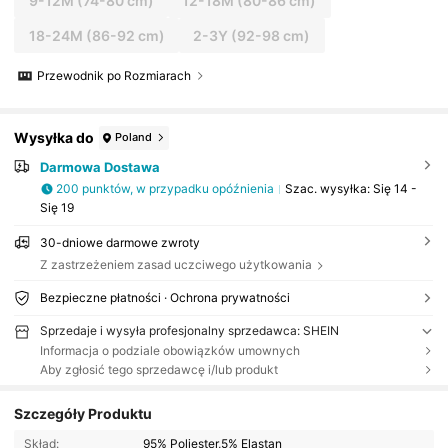
9-12M
(74-80 cm)
12-18M
(80-86 cm)
18-24M
(86-92 cm)
2-3Y
(92-98 cm)
Przewodnik po Rozmiarach
Wysyłka do
Poland
Darmowa Dostawa
200 punktów, w przypadku opóźnienia
Szac. wysyłka:
Się 14 -
Się 19
30-dniowe darmowe zwroty
Z zastrzeżeniem zasad uczciwego użytkowania
Bezpieczne płatności · Ochrona prywatności
Sprzedaje i wysyła profesjonalny sprzedawca: SHEIN
Informacja o podziale obowiązków umownych
Aby zgłosić tego sprzedawcę i/lub produkt
Szczegóły Produktu
Skład:
95% Poliester,5% Elastan