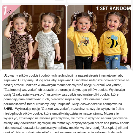
rękawów i rozszerzane spodnie, w
akacyjny strój w tropikalnym stylu
Używamy plików cookie i podobnych technologii na naszej stronie internetowej, aby
zapewnić Ci żądaną usługę oraz aby zapewnić Ci możliwie najlepsze doświadczenie na
naszej stronie. Możesz w dowolnym momencie wybrać opcję "Odrzuć wszystko",
12
"Zaakceptuj wszystko" lub ustawić preferencje dotyczące plików cookie. Wybierając
SHEIN Zestaw dla dziewczynki nie
(Losowe 2 zestawy, wy
opcję "Zaakceptuj wszystko", ustawimy wszystkie opcjonalne pliki cookie, które
Magazyn UE
mowlęcej: bluza dresowa z okrągły
syłka 1 zestawu) Modny personaliz
39 Left
pomagają nam analizować ruch, oferować ulepszoną funkcjonalność oraz
39
,78zł
m dekoltem i spodnie w pszczeli w
owany komplet dla dziewczynki z
personalizować treści i reklamy, aby uzupełnić Twoje doświadczenie zakupowe na
39
zór
krótkim basic T-shirtem w paski i w
,00zł
4-5 dni roboczych
SHEIN. Wybierając opcję "Odrzuć wszystko", zezwolisz na użycie wyłącznie ściśle
zór rycerza na koniu w panterkę or
niezbędnych plików cookie, które umożliwiają działanie naszej strony. Możesz je
az rozszerzanymi długimi spodniam
wyłączyć, zmieniając ustawienia przeglądarki, ale może to wpłynąć na funkcjonowanie
i
strony. Aby dowiedzieć się więcej na temat wykorzystywanych przez nas plików cookie
i dostosować ustawienia opcjonalnych plików cookie, wybierz opcję "Zarządzaj plikami
cookie". Aby uzyskać więcej informacji na temat przetwarzania zebranych danych,