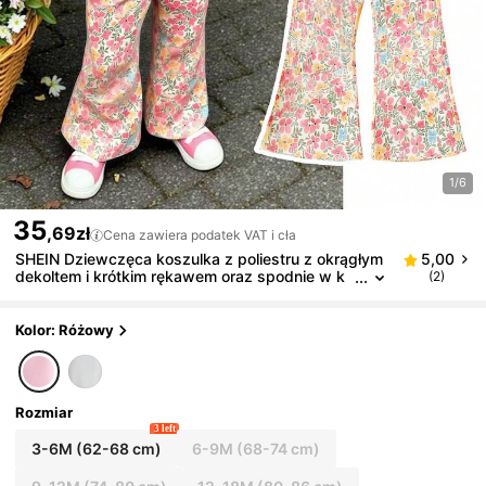
1/6
35
,69zł
Cena zawiera podatek VAT i cła
SHEIN Dziewczęca koszulka z poliestru z okrągłym
5,00
dekoltem i krótkim rękawem oraz spodnie w k
(2)
wiatowy wzór na wakacje
Kolor: Różowy
Rozmiar
3 left
3-6M
(62-68 cm)
6-9M
(68-74 cm)