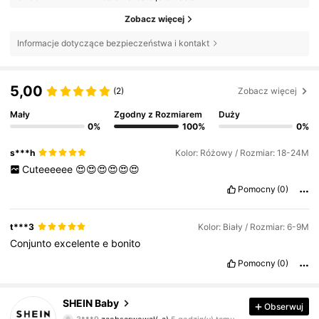
Zobacz więcej
Informacje dotyczące bezpieczeństwa i kontakt
5,00
(2)
Zobacz więcej
Mały
Zgodny z Rozmiarem
Duży
0%
100%
0%
s***h
Kolor: Różowy / Rozmiar: 18-24M
Cuteeeeee
😍😍😍😍😍😍
Pomocny
(0)
t***3
Kolor: Biały / Rozmiar: 6-9M
Conjunto
excelente
e
bonito
Pomocny
(0)
742K Obserwujący
4,92
SHEIN Baby
Obserwuj
3***9
zaobserwował(-a)
5 godzin(y) temu