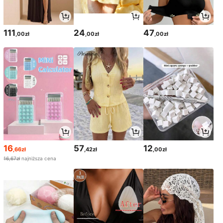
111
24
47
,00zł
,00zł
,00zł
16
57
12
,66zł
,42zł
,00zł
16,67zł
najniższa cena