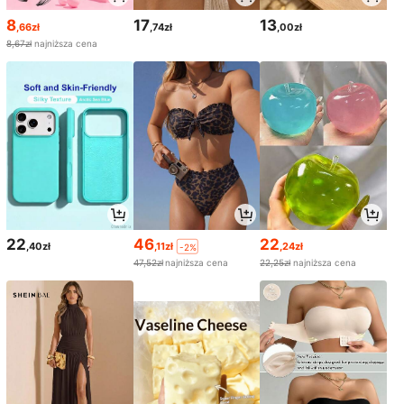
8
17
13
,66zł
,74zł
,00zł
8,67zł
najniższa cena
22
46
22
,40zł
,11zł
,24zł
-2%
47,52zł
najniższa cena
22,25zł
najniższa cena