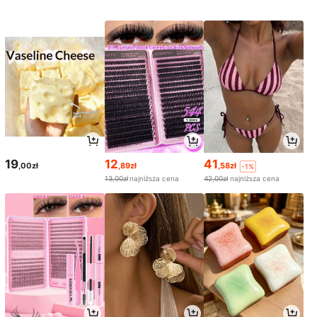
19
12
41
,00zł
,89zł
,58zł
-1%
13,00zł
najniższa cena
42,00zł
najniższa cena