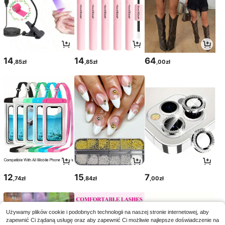
14
14
64
,85zł
,85zł
,00zł
12
15
7
,74zł
,84zł
,00zł
Używamy plików cookie i podobnych technologii na naszej stronie internetowej, aby
zapewnić Ci żądaną usługę oraz aby zapewnić Ci możliwie najlepsze doświadczenie na