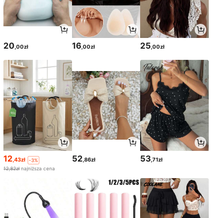
20
16
25
,00zł
,00zł
,00zł
12
52
53
,43zł
,86zł
,71zł
-3%
12,82zł
najniższa cena