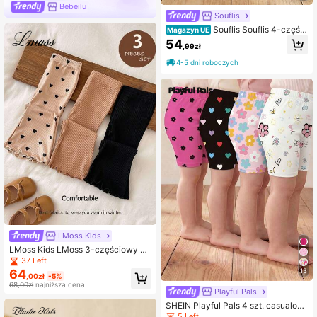
Bebeilu
Souflis
Souflis Souflis 4-części
Magazyn UE
owy zestaw legginsów/spodni/rajst
54
,99zł
op z elastyczną talią dla dziewczy
nki w jednolitym kolorze, uroczy w
4-5 dni roboczych
zór w kwiaty i truskawkę z wiśnią,
wiosenno-letnie stroje, odzież codz
ienna na wiosnę i lato, zestaw ubra
ń dla dziewczynki z grafiką
LMoss Kids
LMoss Kids LMoss 3-częściowy ko
mplet spodni dzwonów dla dziewcz
37 Left
ynki z dzianiny w jednolitym kolorz
64
13
,00zł
-5%
e z wzorem w serca, wygodny styl
68,00zł
najniższa cena
na jesień i zimę, przytulny styl na je
Playful Pals
sień i zimę, przytulny styl na jesień i
SHEIN Playful Pals 4 szt. casualow
zimę
ych miękkich uroczych szortów dla
5 Left