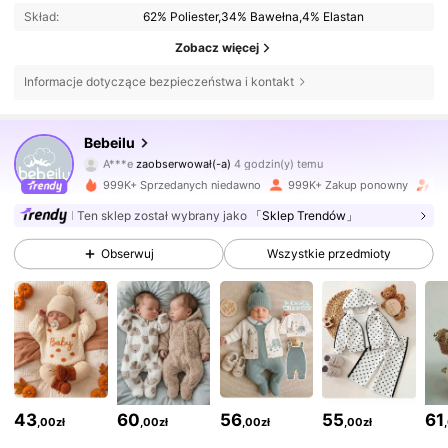
Skład:
62% Poliester,34% Bawełna,4% Elastan
Zobacz więcej
Informacje dotyczące bezpieczeństwa i kontakt
510K Obserwujący
4,88
Bebeilu
A***e
zaobserwował(-a)
4 godzin(y) temu
g***z
przegląda
510K Obserwujący
4,88
999K+ Sprzedanych niedawno
999K+ Zakup ponowny
Wz
Ten sklep został wybrany jako
「Sklep Trendów」
510K Obserwujący
4,88
Obserwuj
Wszystkie przedmioty
510K Obserwujący
4,88
510K Obserwujący
4,88
43
60
56
55
61
,00zł
,00zł
,00zł
,00zł
510K Obserwujący