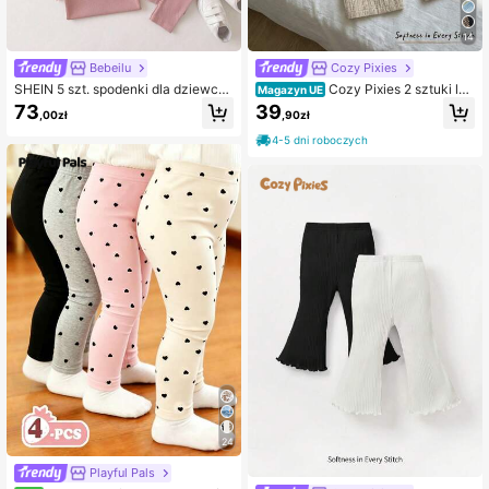
14
Bebeilu
Cozy Pixies
SHEIN 5 szt. spodenki dla dziewcz
Cozy Pixies 2 sztuki luź
Magazyn UE
ynek niemowląt
nych spodni z szerokimi nogawkam
73
39
,00zł
,90zł
i dla dziewczynki/chłopca, z marsz
czoną teksturą, proste nogawki, uni
4-5 dni roboczych
wersalne spodnie codzienne, wiele
sztuk, styl wakacyjny
24
Playful Pals