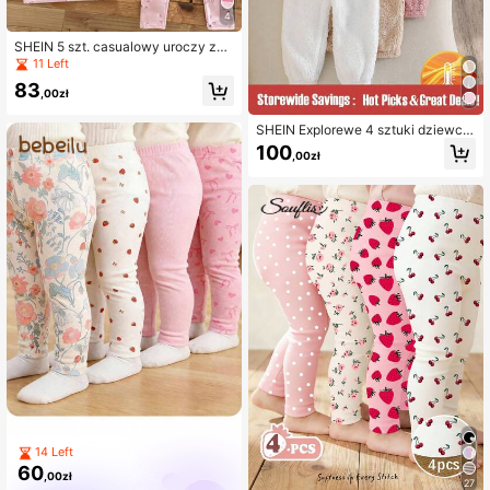
4
SHEIN 5 szt. casualowy uroczy zes
taw miękkich i wygodnych legginsó
11 Left
w dla dziewczynki z nadrukiem zwi
83
erzęcym
,00zł
SHEIN Explorewe 4 sztuki dziewcz
ęcych prostych, jednolitych koloró
100
,00zł
w, ciepłych legginsów na jesień/zim
ę
14 Left
60
,00zł
27