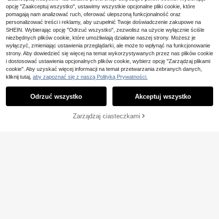
1 473,17zł
najniższa cena
opcję "Zaakceptuj wszystko", ustawimy wszystkie opcjonalne pliki cookie, które
pomagają nam analizować ruch, oferować ulepszoną funkcjonalność oraz
personalizować treści i reklamy, aby uzupełnić Twoje doświadczenie zakupowe na
SHEIN. Wybierając opcję "Odrzuć wszystko", zezwolisz na użycie wyłącznie ściśle
niezbędnych plików cookie, które umożliwiają działanie naszej strony. Możesz je
wyłączyć, zmieniając ustawienia przeglądarki, ale może to wpłynąć na funkcjonowanie
strony. Aby dowiedzieć się więcej na temat wykorzystywanych przez nas plików cookie
i dostosować ustawienia opcjonalnych plików cookie, wybierz opcję "Zarządzaj plikami
cookie". Aby uzyskać więcej informacji na temat przetwarzania zebranych danych,
kliknij tutaj,
aby zapoznać się z naszą Polityką Prywatności.
Odrzuć wszystko
Akceptuj wszystko
DODAJ DO
Zarządzaj ciasteczkami
KUP TERAZ
Sweiko Łóżko tapicero
Magazyn UE
KOSZYKA
Massivholzsofa 90/180
wane w kolorze szarym z pikowani
Magazyn UE
29 Left
*190cm, Mit Ausziehbarem Bett, Mi
em w kształcie diamentu, wysoki z
1 585
825
,54zł
,02zł
-9%
t Staufach, wielofunkcyjna Euro-St
agłówek ze skrzydłami i ozdobnymi
906,82zł
najniższa cena
eckdose, Schubladen, Lattenrost,
ćwiekami, szuflada u stóp łóżka, 14
Multifunktionales Einzelholzbett, W
0 * 200 cm
eiss