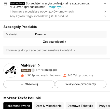
Sprzedaje i wysyła profesjonalny sprzedawca:
Marketplace
MuHaven (przedsiębiorca)
Magazyn UE
Informacja o podziale obowiązków umownych
Aby zgłosić tego sprzedawcę i/lub produkt
Szczegóły Produktu
Materiał:
Drewno
Zobacz więcej
Informacje dotyczące bezpieczeństwa i kontakt
972 Obserwujący
4,54
MuHaven
s***b
przegląda
972 Obserwujący
4,54
1.3K Sprzedanych niedawno
146 Zakup ponowny
972 Obserwujący
4,54
Obserwuj
Wszystkie przedmioty
972 Obserwujący
4,54
Możesz Także Polubić
Rekomendowane
Dom & Mieszkanie
Domowe Tekstylia
Przybor
972 Obserwujący
4,54