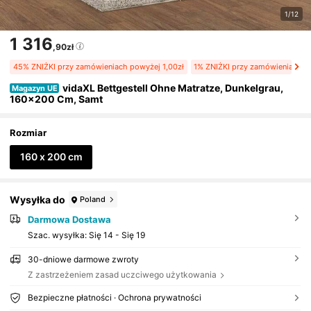
1/12
1 316
,90zł
45% ZNIŻKI przy zamówieniach powyżej 1,00zł
1% ZNIŻKI przy zamówieniach p
vidaXL Bettgestell Ohne Matratze, Dunkelgrau,
Magazyn UE
160x200 Cm, Samt
Rozmiar
160 x 200 cm
Wysyłka do
Poland
Darmowa Dostawa
Szac. wysyłka:
Się 14 - Się 19
30-dniowe darmowe zwroty
Z zastrzeżeniem zasad uczciwego użytkowania
Bezpieczne płatności · Ochrona prywatności