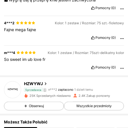
Pomocny
(0)
4***2
Kolor: 1 zestaw / Rozmiar: 75 szt.-fioletowy
Fajne
mega
fajne
Pomocny
(0)
m***4
Kolor: 1 zestaw / Rozmiar: 75szt-delikatny kolor
So
sweet
im
ub
love
fr
Pomocny
(0)
341 Obserwujący
4,91
HZWYWJ
n***2
zapłacono
1 dzień temu
Sprzedawca
b***a
zaobserwował(-a)
1 dzień temu
25K Sprzedanych niedawno
2.4K Zakup ponowny
341 Obserwujący
4,91
Obserwuj
Wszystkie przedmioty
341 Obserwujący
4,91
Możesz Także Polubić
341 Obserwujący
4,91