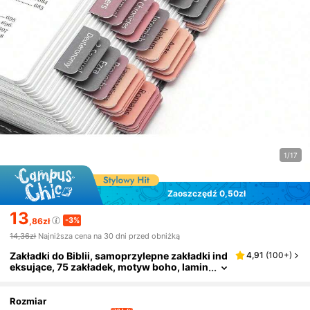
1/17
Zaoszczędź 0,50zł
13
-3%
,86zł
14,36zł
Najniższa cena na 30 dni przed obniżką
Zakładki do Biblii, samoprzylepne zakładki ind
4,91
(
100+
)
eksujące, 75 zakładek, motyw boho, lamin
owane zakładki do Biblii dla kobiet i mężc
zyzn, Biblia studyjna, zakładki indeksujące do
Biblii, zakładki do ksiąg biblijnych, zakładki z e
Rozmiar