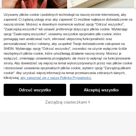
Magnetyczne zakładki do książek
Używamy plików cookie i podobnych technologii na naszej stronie internetowej, aby
z motywem zwierzątek kreskówko
34 Left
zapewnić Ci żądaną usługę oraz aby zapewnić Ci możliwie najlepsze doświadczenie na
wych, kreatywne komiksowe zakła
TOCHAIN 1 szt./4 szt./8 szt. metalo
14
naszej stronie. Możesz w dowolnym momencie wybrać opcję "Odrzuć wszystko",
dki magnetyczne, elegancki uroczy
,00zł
we zakładki do książek w kształcie
15
prezent z artykułami papierniczymi
"Zaakceptuj wszystko" lub ustawić preferencje dotyczące plików cookie. Wybierając
,32zł
goździka, słonecznika, liścia i dmu
dla ucznia, klips dekoracyjny do ksi
opcję "Zaakceptuj wszystko", ustawimy wszystkie opcjonalne pliki cookie, które
chawca, różowe metalowe zakładk
ążek, znacznik do czytania, indeks
i w kształcie kwiatów, zakładki kwi
pomagają nam analizować ruch, oferować ulepszoną funkcjonalność oraz
i klips do stron podręcznika, niezbę
atowe, idealny prezent dla ucznió
personalizować treści i reklamy, aby uzupełnić Twoje doświadczenie zakupowe na
dnik na powrót do szkoły
w, powrót do szkoły, przybory szkol
SHEIN. Wybierając opcję "Odrzuć wszystko", zezwolisz na użycie wyłącznie ściśle
ne, idealny prezent dla miłośników
niezbędnych plików cookie, które umożliwiają działanie naszej strony. Możesz je
książek, nauczycieli i bliskich na W
wyłączyć, zmieniając ustawienia przeglądarki, ale może to wpłynąć na funkcjonowanie
alentynki, zakończenie szkoły, po
strony. Aby dowiedzieć się więcej na temat wykorzystywanych przez nas plików cookie
wrót do szkoły, Dzień Matki i urodzi
i dostosować ustawienia opcjonalnych plików cookie, wybierz opcję "Zarządzaj plikami
ny, lub dla każdego, kto kocha czyt
ać
cookie". Aby uzyskać więcej informacji na temat przetwarzania zebranych danych,
kliknij tutaj,
aby zapoznać się z naszą Polityką Prywatności.
Odrzuć wszystko
Akceptuj wszystko
Zarządzaj ciasteczkami
DODAJ DO KOSZYKA
12 zakładek magnetycznych Słodki
pies Kot Magnetyczne znaczniki d
19
,55zł
o stron Pies Magnetyczne klipsy do
stron Zwierzęta Zakładki magnetyc
zne Dzieci Uczeń Nauczyciel Mate
60 szt. zakładek do książek do dra
riały do czytania Party Prezenty
pania "Powrót do szkoły", zestaw p
24 Left
rezentowy DIY z ołówkiem, zegare