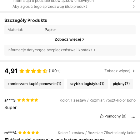
Informacja o podziale obowiązków umownych
Aby zgłosić tego sprzedawcę i/lub produkt
Szczegóły Produktu
Materiał:
Papier
Zobacz więcej
Informacje dotyczące bezpieczeństwa i kontakt
4,91
(100+)
Zobacz więcej
zamierzam kupić ponownie
(1)
szybka logistyka
(1)
piękny
(7)
a***3
Kolor: 1 zestaw / Rozmiar: 75szt-kolor boho
Super
Pomocny
(0)
m***4
Kolor: 1 zestaw / Rozmiar: 75szt-ciepły kolor
Wygl
ą
daj
ą
przepi
ę
knie
jestem
zachwycona