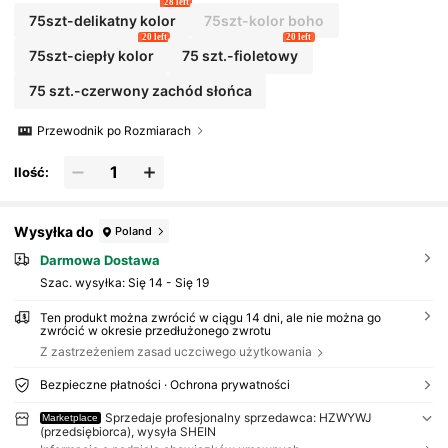
tykietami do Biblii, zakładki do Biblii, samoprz
28 left
ylepne zakładki. (5 arkuszy/zestaw), artykuły
75szt-delikatny kolor
75szt-kolor boho
szkolne, powrót do szkoły
20 left
20 left
75szt-ciepły kolor
75 szt.-fioletowy
75 szt.-czerwony zachód słońca
Przewodnik po Rozmiarach
Ilość:
Wysyłka do
Poland
Darmowa Dostawa
Szac. wysyłka:
Się 14 - Się 19
Ten produkt można zwrócić w ciągu 14 dni, ale nie można go
zwrócić w okresie przedłużonego zwrotu
Z zastrzeżeniem zasad uczciwego użytkowania
Bezpieczne płatności · Ochrona prywatności
Sprzedaje profesjonalny sprzedawca: HZWYWJ
Marketplace
(przedsiębiorca), wysyła SHEIN