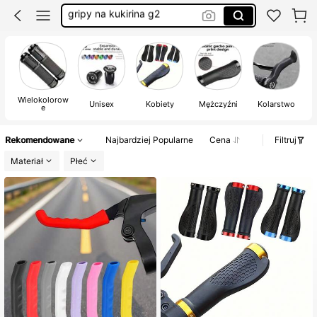
akcesoria do roweru
gripy na hulajnoge
gripy na hamulce
Wielokolorow
Unisex
Kobiety
Mężczyźni
Kolarstwo
e
Rekomendowane
Najbardziej Popularne
Cena
Filtruj
Materiał
Płeć