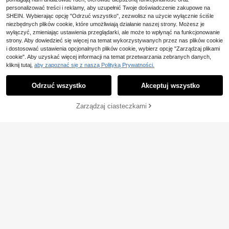
zenty dla chłopaka/męża, prezenty
personalizować treści i reklamy, aby uzupełnić Twoje doświadczenie zakupowe na
rocznicowe, biała
SHEIN. Wybierając opcję "Odrzuć wszystko", zezwolisz na użycie wyłącznie ściśle
niezbędnych plików cookie, które umożliwiają działanie naszej strony. Możesz je
wyłączyć, zmieniając ustawienia przeglądarki, ale może to wpłynąć na funkcjonowanie
strony. Aby dowiedzieć się więcej na temat wykorzystywanych przez nas plików cookie
i dostosować ustawienia opcjonalnych plików cookie, wybierz opcję "Zarządzaj plikami
cookie". Aby uzyskać więcej informacji na temat przetwarzania zebranych danych,
kliknij tutaj,
aby zapoznać się z naszą Polityką Prywatności.
Odrzuć wszystko
Akceptuj wszystko
Zarządzaj ciasteczkami
KUP TERAZ
DODAJ DO KOSZYKA
Tom, przetrwałem podr
Magazyn UE
30
óż do Nowego Jorku. Zabawna i or
,91zł
yginalna koszulka z żółtą taksówk
ą-pająkiem, w stylu vintage lat 80.,
unisex dla mężczyzn i kobiet.
Prosta, drukowana kos
Magazyn UE
21
zulka z krótkim rękawem, uniwersa
,00zł
lna i swobodna, idealna do codzien
nych dojazdów do pracy, wiosna/la
to