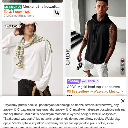
Męska luźna koszulka
Magazyn UE
21
z okrągłym dekoltem, miękka, prze
,00zł
-12%
wiewna, codzienna koszulka z krz
24,00zł
najniższa cena
yżem różańcowym i grafiką "Jesteś
my stworzeniami Boga", nadająca s
ię do prania w pralce, idealna do str
ojów w stylu miejskim i religijnym, i
dealna na co dzień i do noszenia w
stylu ulicznym
6
GRDR
GRDR Męski letni top z kapturem w
jednolitym kolorze, swobodny sport
#3 Bestsellery
w Wszystko Męskie podkoszulki bez rękawów
owy styl, modny i minimalistyczny
31
,81zł
do letnich strojów sportowych
Używamy plików cookie i podobnych technologii na naszej stronie internetowej, aby
Vaulklash Męska
Magazyn UE
NEW
zapewnić Ci żądaną usługę oraz aby zapewnić Ci możliwie najlepsze doświadczenie na
96
koszulka z długim rękawem w stylu
,00zł
naszej stronie. Możesz w dowolnym momencie wybrać opcję "Odrzuć wszystko",
ulicznym z haftowanym krzyżem 3
D, idealna na festiwale muzyczne n
"Zaakceptuj wszystko" lub ustawić preferencje dotyczące plików cookie. Wybierając
4-5 dni roboczych
a świeżym powietrzu, codzienne w
opcję "Zaakceptuj wszystko", ustawimy wszystkie opcjonalne pliki cookie, które
yjścia, spotkania ze znajomymi, pre
pomagają nam analizować ruch, oferować ulepszoną funkcjonalność oraz