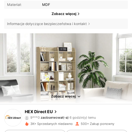
Materiał:
MDF
Zobacz więcej
Informacje dotyczące bezpieczeństwa i kontakt
Zobacz więcej
4.3K Obserwujący
4,88
HEX Direct EU
9***0
zaobserwował(-a)
6 godzin(y) temu
3K+ Sprzedanych niedawno
500+ Zakup ponowny
4.3K Obserwujący
4,88