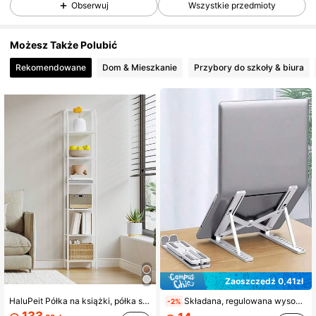
Obserwuj
Wszystkie przedmioty
4.3K Obserwujący
4,88
Możesz Także Polubić
Rekomendowane
Dom & Mieszkanie
Przybory do szkoły & biura
4.3K Obserwujący
4,88
4.3K Obserwujący
4,88
4.3K Obserwujący
4,88
4.3K Obserwujący
4,88
4.3K Obserwujący
4,88
Zaoszczędź 0,41zł
HaluPeit Półka na książki, półka stojąca 6-poziomowa, wąskie półki, otwarta półka, styl industrialny, metalowa rama, odpowiednia do gabinetu, salonu, sypialni, kuchni
Składana, regulowana wysokość podstawka pod laptopa z podkładką chłodzącą, ergonomiczna konstrukcja, antypoślizgowe gumowe podkładki, odpowiednia do telefonów, książek, do domu, biura, podróży, przy łóżku, przenośna i składana podstawka pod laptopa i tablet
-2%
133