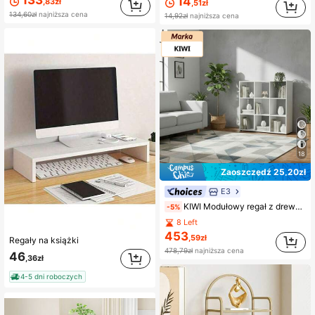
14
,83zł
,51zł
4.3K Obserwujący
4,88
134,60zł
najniższa cena
14,92zł
najniższa cena
4.3K Obserwujący
4,88
4.3K Obserwujący
4,88
18
Zaoszczędź 25,20zł
E3
KIWI Modułowy regał z drewnianych kostek w różnych rozmiarach i konfiguracjach (od 2 do 9 przegródek), uniwersalny regał na książki, do przechowywania i dekoracji, dostępny w różnych kolorach
-5%
8 Left
453
,59zł
Regały na książki
478,79zł
najniższa cena
46
,36zł
4-5 dni roboczych