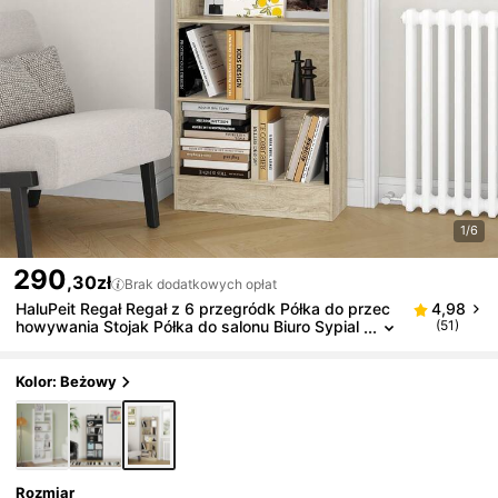
1/6
290
,30zł
Brak dodatkowych opłat
HaluPeit Regał Regał z 6 przegródk Półka do przec
4,98
howywania Stojak Półka do salonu Biuro Sypial
(51)
nia 24 x 60 x 170 cm
Kolor: Beżowy
Rozmiar