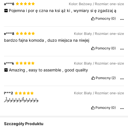
a***6
Kolor: Beżowy / Rozmiar: one-size
Pojemna
i
por
ę
czna
na
ksi
ąż
ki
,
wymiary
si
ę
zgadzaj
ą
Pomocny
(0)
e***8
Kolor: Biały / Rozmiar: one-size
bardzo
fajna
komoda
,
duzo
miejsca
na
niwjej
Pomocny
(0)
s***k
Kolor: Biały / Rozmiar: one-size
Amazing
,
easy
to
assemble
,
good
quality
Pomocny
(2)
l***2
Kolor: Biały / Rozmiar: one-size
واواواواواًاواواواواواًز
Pomocny
(0)
Szczegóły Produktu