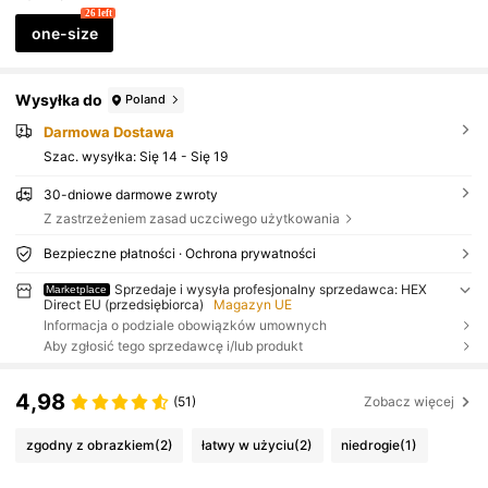
26 left
one-size
Wysyłka do
Poland
Darmowa Dostawa
Szac. wysyłka:
Się 14 - Się 19
30-dniowe darmowe zwroty
Z zastrzeżeniem zasad uczciwego użytkowania
Bezpieczne płatności · Ochrona prywatności
Sprzedaje i wysyła profesjonalny sprzedawca: HEX
Marketplace
Direct EU (przedsiębiorca)
Magazyn UE
Informacja o podziale obowiązków umownych
Aby zgłosić tego sprzedawcę i/lub produkt
4,98
(51)
Zobacz więcej
zgodny z obrazkiem
(2)
łatwy w użyciu
(2)
niedrogie
(1)